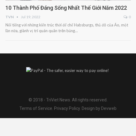
10 Thành Phố Đáng Sống Nhất Thế Giới Năm 2022
TVN
Jul 19, 2022
0
Nổi tiếng với những kiến trúc thời đế chế Habsburgs, thủ đô của Áo, một
lần nữa, giành vị trí quán quân trên bảng…
© 2018 - TriViet News. All rights reserved.
Terms of Service
.
Privacy Policy
.
Design by Devweb