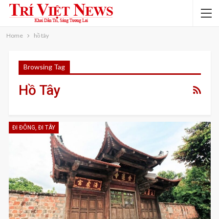
Home
hồ tây
Browsing Tag
Hồ Tây
ĐI ĐÔNG, ĐI TÂY