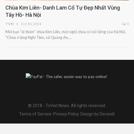
Chùa Kim Liên- Danh Lam Cổ Tự Đẹp Nhất Vùng
Tây Hồ- Hà Nội
TVN
Oct 18, 2024
0
Mời bạn "đi thăm" chùa Kim Liên, một ngôi chùa cổ nổi tiếng của Hà Nội.
"Chùa ở làng Nghi Tàm, xã Quảng An,…
© 2018 - TriViet News. All rights reserved.
Terms of Service
.
Privacy Policy
.
Design by Devweb