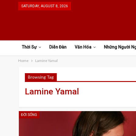
SATURDAY, AUGUST 8, 2026
Thời Sự
Diễn Đàn
Văn Hóa
Những Người N
Home
Lamine Yamal
Browsing Tag
Lamine Yamal
ĐỜI SỐNG