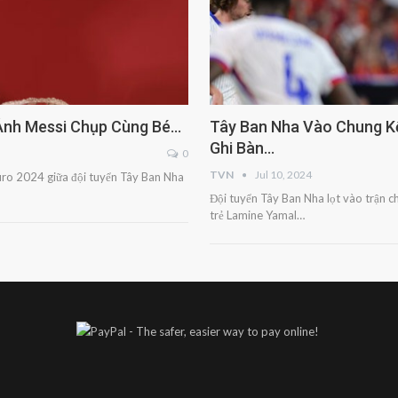
 Ảnh Messi Chụp Cùng Bé…
Tây Ban Nha Vào Chung Kế
Ghi Bàn…
0
TVN
Jul 10, 2024
Euro 2024 giữa đội tuyển Tây Ban Nha
Đội tuyển Tây Ban Nha lọt vào trận 
trẻ Lamine Yamal…