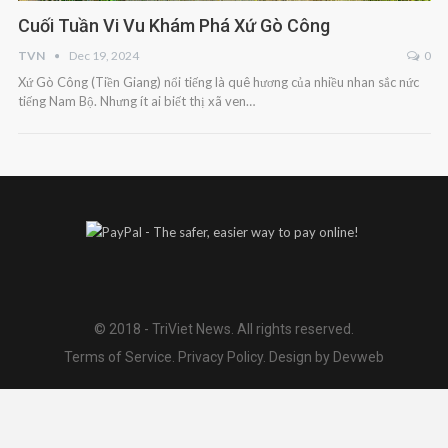
Cuối Tuần Vi Vu Khám Phá Xứ Gò Công
TVN
Dec 19, 2024
0
Xứ Gò Công (Tiền Giang) nổi tiếng là quê hương của nhiều nhan sắc nức
tiếng Nam Bộ. Nhưng ít ai biết thị xã ven…
© 2018 - TriViet News. All rights reserved.
Terms of Service
.
Privacy Policy
.
Design by Devweb