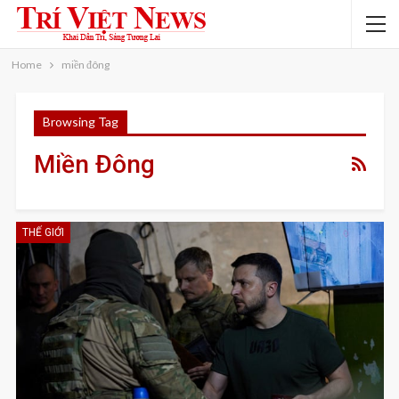
Home
miền đông
Browsing Tag
Miền Đông
THẾ GIỚI