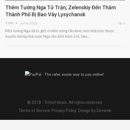
Thêm Tướng Nga Tử Trận; Zelenskiy Đến Thăm
Thành Phố Bị Bao Vây Lysychansk
TVN
Jun 6, 2022
0
Một tướng Nga đã bị giết ở miền đông Ukraine, một nhà báo thuộc
truyền thông nhà nước Nga cho biết hôm 5/6, làm…
© 2018 - TriViet News. All rights reserved.
Terms of Service
.
Privacy Policy
.
Design by Devweb