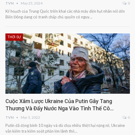
TVN
May 25, 2024
0
Kế hoạch của Trung Quốc triển khai các nhà máy điện hạt nhân nổi đến
Biển Đông đang có tranh chấp chủ quyền có nguy…
THỜI SỰ
Cuộc Xâm Lược Ukraine Của Putin Gây Tang
Thương Và Đẩy Nước Nga Vào Tình Thế Cô…
TVN
Mar 5, 2022
0
Putin đã động binh 10 ngày và dù chịu nhiều thiệt hại nặng nề, Ukraine
vẫn kiểm tra kiểm soát phần lớn lãnh thổ…