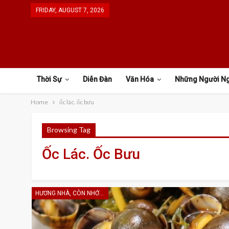
FRIDAY, AUGUST 7, 2026
Thời Sự
Diễn Đàn
Văn Hóa
Những Người N
Home
ốc lác. ốc bưu
Browsing Tag
Ốc Lác. Ốc Bưu
HƯƠNG NHÀ, CÒN NHỚ KHÔNG EM