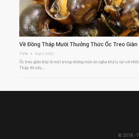
Về Đồng Tháp Mười Thưởng Thức Ốc Treo Giàn
TVN
Sep 5, 2022
Ốc treo giàn bếp là một trong những món ăn nghe khá lạ tai với nhi
Tháp thì đây…
© 2018 - Tr