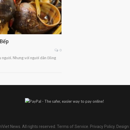
 Bếp
0
ều người. Nhưng với người dân Đồng
iViet News. All rights reserved.
Terms of Service
.
Privacy Policy
.
Design