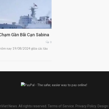
 Chạm Gần Bãi Cạn Sabina
0
ra hôm nay 19/08/2024 giữa các tàu
iViet News. All rights reserved.
Terms of Service
.
Privacy Policy
.
Design