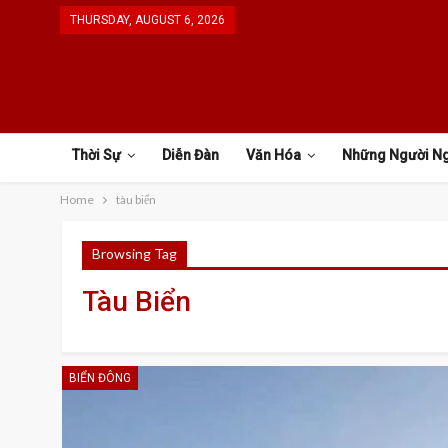
THURSDAY, AUGUST 6, 2026
Thời Sự
Diễn Đàn
Văn Hóa
Những Người N
Home
tàu biển
Browsing Tag
Tàu Biển
BIỂN ĐÔNG