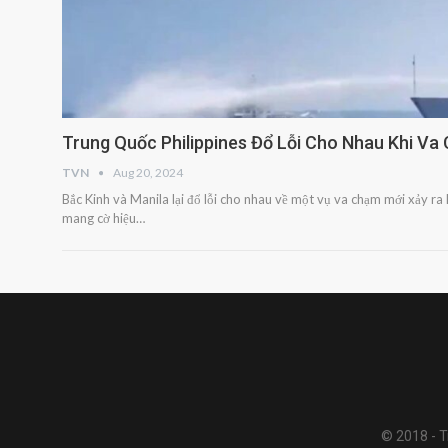
Trung Quốc Philippines Đổ Lỗi Cho Nhau Khi Va
TVN
Aug 20, 2024
Bắc Kinh và Manila lại đổ lỗi cho nhau về một vụ va chạm mới xảy 
mang cờ hiệu…
© 2018 - Tr