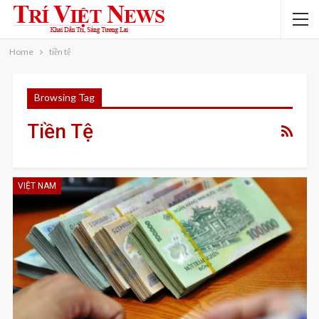
Home
tiền tệ
Browsing Tag
Tiền Tệ
VIỆT NAM