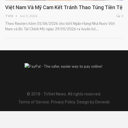
Việt Nam Và Mỹ Cam Kết Tránh Thao Túng Tiền Tệ
TVN
Jun 3, 2026
0
Theo Reuters hôm 01/06/2026 cho biết Ngân Hàng Nhà Nước Việt
Nam và Bộ Tài Chính Mỹ ngày 29/05/2026 ra tuyên bố…
© 2018 - TriViet News. All rights reserved.
Terms of Service
.
Privacy Policy
.
Design by Devweb