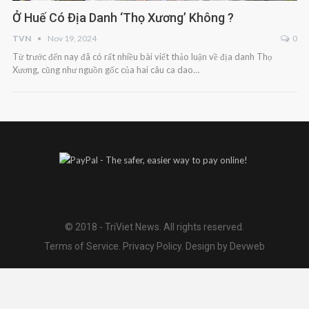
Ở Huế Có Địa Danh ‘Thọ Xương’ Không ?
TVN
Nov 19, 2024
0
Từ trước đến nay đã có rất nhiều bài viết thảo luận về địa danh Thọ
Xương, cũng như nguồn gốc của hai câu ca dao…
© 2018 - TriViet News. All rights reserved.
Terms of Service
.
Privacy Policy
.
Design by Devweb