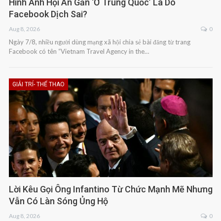
Hình Ảnh Hội An Gắn ‘ở Trung Quốc’ Là Do
Facebook Dịch Sai?
Aug 8, 2026
0
Ngày 7/8, nhiều người dùng mạng xã hội chia sẻ bài đăng từ trang
Facebook có tên “Vietnam Travel Agency in the…
GIẢI TRÍ- THỂ THAO
Lời Kêu Gọi Ông Infantino Từ Chức Mạnh Mẽ Nhưng
Vẫn Có Làn Sóng Ủng Hộ
Aug 8, 2026
0