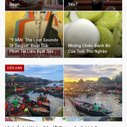
Đoạn…
Yếu?
“Y VÂN: The Lost Sounds
Of Saigon” Đoạt Giải
Những Chiếc Bánh Bò
Phim Tài Liệu Xuất Sắc…
Của Tuổi Thơ Nghèo
DIỄN ĐÀN