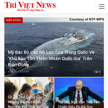
BIỂN ĐÔNG
Mỹ Bác Bỏ Các Nỗ Lực Của Trung Quốc Về
‘khu Bảo Tồn Thiên Nhiên Quốc Gia’ Trên
Biển Đông
Aug 10, 2026
0
Úc Có Thể Cung Cấp
Những Bài Học Kinh
Tại Sao Nga Vẫn Tiếp Tục
Nghiệm Khi Thất Bại Giai
Chiến Đấu Dù Đã Suy