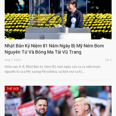
Nhật Bản Kỷ Niệm 81 Năm Ngày Bị Mỹ Ném Bom
Nguyên Tử Và Bóng Ma Tái Vũ Trang
Aug 7, 2026
0
Hôm nay 6-8, Nhật Bản kỷ niệm 81 năm ngày xảy ra vụ ném bom
nguyên tử của Mỹ xuống Hiroshima, sự kiện mở ra kỷ…
THẾ GIỚI