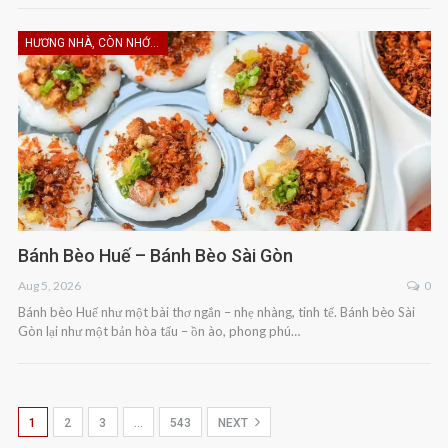
HƯƠNG NHÀ, CÒN NHỚ KHÔNG EM
Bánh Bèo Huế – Bánh Bèo Sài Gòn
Aug 5, 2026
0
Bánh bèo Huế như một bài thơ ngắn – nhẹ nhàng, tinh tế. Bánh bèo Sài
Gòn lại như một bản hòa tấu – ồn ào, phong phú…
1
2
3
…
543
NEXT