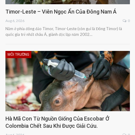
Timor-Leste – Viên Ngọc Ẩn Của Đông Nam Á
Aug 6, 2026
0
Nằm ở phía đông đảo Timor, Timor-Leste (còn gọi là Đông Timor) là
quốc gia trẻ nhất châu Á, giành độc lập năm 2002…
MÔI TRƯỜNG
Hà Mã Con Từ Nguồn Giống Của Escobar Ở
Colombia Chết Sau Khi Được Giải Cứu.
Aug 6, 2026
0