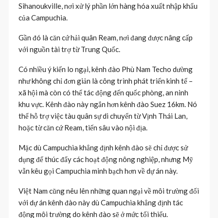
Sihanoukville, nơi xử lý phần lớn hàng hóa xuất nhập khẩu
của Campuchia.
Gần đó là căn cứ hải quân Ream, nơi đang được nâng cấp
với nguồn tài trợ từ Trung Quốc.
Có nhiều ý kiến lo ngại, kênh đào Phù Nam Techo dường
như không chỉ đơn giản là công trình phát triển kinh tế –
xã hội mà còn có thể tác động đến quốc phòng, an ninh
khu vực. Kênh đào này ngắn hơn kênh đào Suez 16km. Nó
thể hỗ trợ việc tàu quân sự di chuyển từ Vịnh Thái Lan,
hoặc từ căn cứ Ream, tiến sâu vào nội địa.
Mặc dù Campuchia khẳng định kênh đào sẽ chỉ được sử
dụng để thúc đẩy các hoạt động nông nghiệp, nhưng Mỹ
vẫn kêu gọi Campuchia minh bạch hơn về dự án này.
Việt Nam cũng nêu lên những quan ngại về môi trường đối
với dự án kênh đào này dù Campuchia khẳng định tác
động môi trường do kênh đào sẽ ở mức tối thiểu.