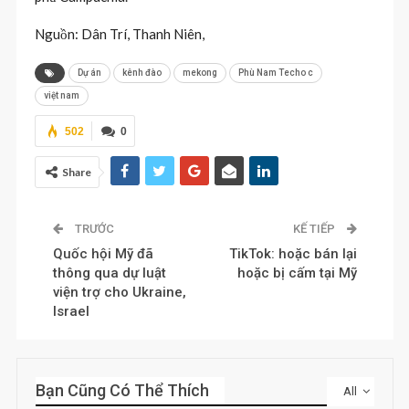
Nguồn: Dân Trí, Thanh Niên,
Dự án
kênh đào
mekong
Phù Nam Techo c
việt nam
502
0
Share
TRƯỚC
KẾ TIẾP
Quốc hội Mỹ đã
TikTok: hoặc bán lại
thông qua dự luật
hoặc bị cấm tại Mỹ
viện trợ cho Ukraine,
Israel
Bạn Cũng Có Thể Thích
All