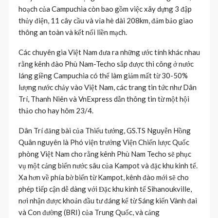
hoạch của Campuchia còn bao gồm việc xây dựng 3 đập
thủy điện, 11 cây cầu và vỉa hè dài 208km, đảm bảo giao
thông an toàn và kết nối liền mạch.
Các chuyên gia Việt Nam đưa ra những ước tính khác nhau
rằng kênh đào Phù Nam-Techo sắp được thi công ở nước
láng giềng Campuchia có thể làm giảm mất từ 30-50%
lượng nước chảy vào Việt Nam, các trang tin tức như Dân
Trí, Thanh Niên và VnExpress dẫn thông tin từ một hội
thảo cho hay hôm 23/4.
Dân Trí đăng bài của Thiếu tướng, GS.TS Nguyễn Hồng
Quân nguyên là Phó viện trưởng Viện Chiến lược Quốc
phòng Việt Nam cho rằng kênh Phù Nam Techo sẽ phục
vụ một cảng biển nước sâu của Kampot và đặc khu kinh tế.
Xa hơn về phía bờ biển từ Kampot, kênh đào mới sẽ cho
phép tiếp cận dễ dàng với Đặc khu kinh tế Sihanoukville,
nơi nhận được khoản đầu tư đáng kể từ Sáng kiến Vành đai
và Con đường (BRI) của Trung Quốc, và cảng