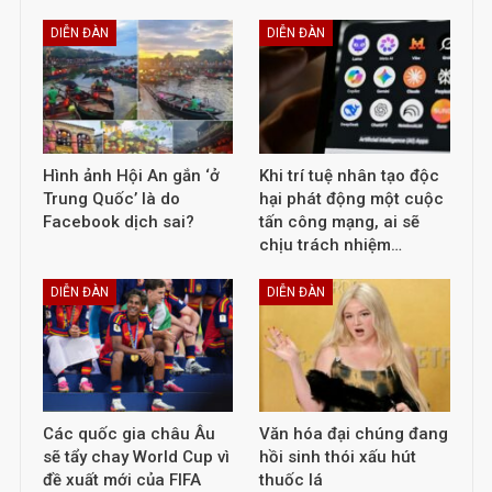
DIỄN ĐÀN
DIỄN ĐÀN
Hình ảnh Hội An gắn ‘ở
Khi trí tuệ nhân tạo độc
Trung Quốc’ là do
hại phát động một cuộc
Facebook dịch sai?
tấn công mạng, ai sẽ
chịu trách nhiệm…
DIỄN ĐÀN
DIỄN ĐÀN
Các quốc gia châu Âu
Văn hóa đại chúng đang
sẽ tẩy chay World Cup vì
hồi sinh thói xấu hút
đề xuất mới của FIFA
thuốc lá