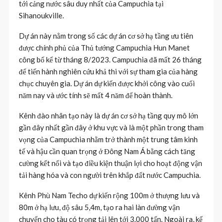
tới cảng nước sâu duy nhất của Campuchia tại
Sihanoukville.
Dự án này nằm trong số các dự án cơ sở hạ tầng ưu tiên
được chính phủ của Thủ tướng Campuchia Hun Manet
công bố kể từ tháng 8/2023. Campuchia đã mất 26 tháng
để tiến hành nghiên cứu khả thi với sự tham gia của hàng
chục chuyên gia. Dự án dự kiến được khởi công vào cuối
năm nay và ước tính sẽ mất 4 năm để hoàn thành.
Kênh đào nhân tạo này là dự án cơ sở hạ tầng quy mô lớn
gần đây nhất gần đây ở khu vực và là một phần trong tham
vọng của Campuchia nhằm trở thành một trung tâm kinh
tế và hậu cần quan trọng ở Đông Nam Á bằng cách tăng
cường kết nối và tạo điều kiện thuận lợi cho hoạt động vận
tải hàng hóa và con người trên khắp đất nước Campuchia.
Kênh Phù Nam Techo dự kiến rộng 100m ở thượng lưu và
80m ở hạ lưu, độ sâu 5,4m, tạo ra hai làn đường vận
chuyển cho tàu có trọng tải lên tới 3.000 tấn. Ngoài ra, kế