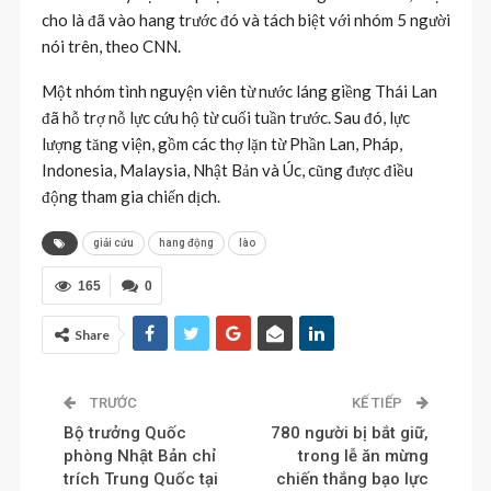
cho là đã vào hang trước đó và tách biệt với nhóm 5 người
nói trên, theo CNN.
Một nhóm tình nguyện viên từ nước láng giềng Thái Lan
đã hỗ trợ nỗ lực cứu hộ từ cuối tuần trước. Sau đó, lực
lượng tăng viện, gồm các thợ lặn từ Phần Lan, Pháp,
Indonesia, Malaysia, Nhật Bản và Úc, cũng được điều
động tham gia chiến dịch.
giải cứu
hang động
lào
165
0
Share
TRƯỚC
KẾ TIẾP
Bộ trưởng Quốc
780 người bị bắt giữ,
phòng Nhật Bản chỉ
trong lễ ăn mừng
trích Trung Quốc tại
chiến thắng bạo lực