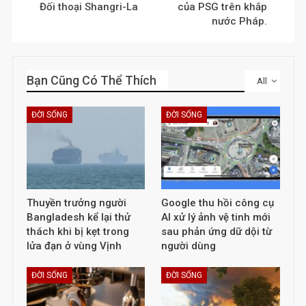
Đối thoại Shangri-La
của PSG trên khắp
nước Pháp.
Bạn Cũng Có Thể Thích
All
ĐỜI SỐNG
ĐỜI SỐNG
Thuyền trưởng người
Google thu hồi công cụ
Bangladesh kể lại thử
AI xử lý ảnh vệ tinh mới
thách khi bị kẹt trong
sau phản ứng dữ dội từ
lửa đạn ở vùng Vịnh
người dùng
ĐỜI SỐNG
ĐỜI SỐNG