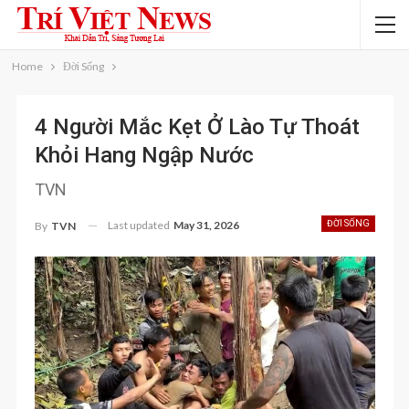
Home
Đời Sống
4 Người Mắc Kẹt Ở Lào Tự Thoát
Khỏi Hang Ngập Nước
TVN
Last updated
May 31, 2026
ĐỜI SỐNG
By
TVN