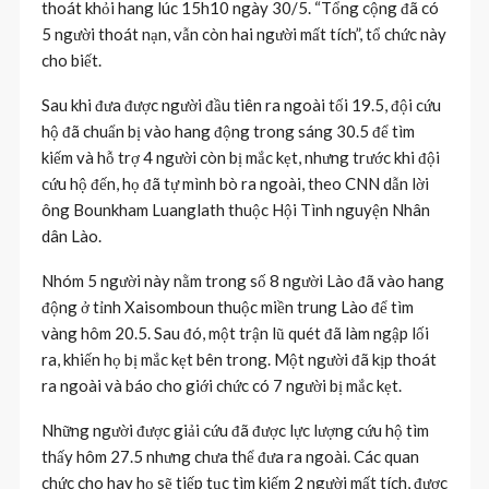
thoát khỏi hang lúc 15h10 ngày 30/5. “Tổng cộng đã có
5 người thoát nạn, vẫn còn hai người mất tích”, tổ chức này
cho biết.
Sau khi đưa được người đầu tiên ra ngoài tối 19.5, đội cứu
hộ đã chuẩn bị vào hang động trong sáng 30.5 để tìm
kiếm và hỗ trợ 4 người còn bị mắc kẹt, nhưng trước khi đội
cứu hộ đến, họ đã tự mình bò ra ngoài, theo CNN dẫn lời
ông Bounkham Luanglath thuộc Hội Tình nguyện Nhân
dân Lào.
Nhóm 5 người này nằm trong số 8 người Lào đã vào hang
động ở tỉnh Xaisomboun thuộc miền trung Lào để tìm
vàng hôm 20.5. Sau đó, một trận lũ quét đã làm ngập lối
ra, khiến họ bị mắc kẹt bên trong. Một người đã kịp thoát
ra ngoài và báo cho giới chức có 7 người bị mắc kẹt.
Những người được giải cứu đã được lực lượng cứu hộ tìm
thấy hôm 27.5 nhưng chưa thể đưa ra ngoài. Các quan
chức cho hay họ sẽ tiếp tục tìm kiếm 2 người mất tích, được