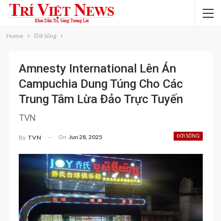
Home
Đời Sống
Amnesty International Lên Án
Campuchia Dung Túng Cho Các
Trung Tâm Lừa Đảo Trực Tuyến
TVN
On
Jun 28, 2025
ĐỜI SỐNG
By
TVN