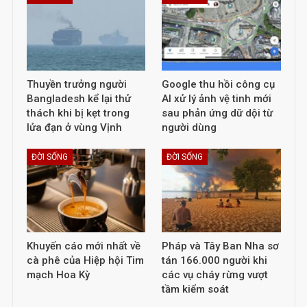
Thuyền trưởng người
Google thu hồi công cụ
Bangladesh kể lại thử
AI xử lý ảnh vệ tinh mới
thách khi bị kẹt trong
sau phản ứng dữ dội từ
lửa đạn ở vùng Vịnh
người dùng
ĐỜI SỐNG
ĐỜI SỐNG
Khuyến cáo mới nhất về
Pháp và Tây Ban Nha sơ
cà phê của Hiệp hội Tim
tán 166.000 người khi
mạch Hoa Kỳ
các vụ cháy rừng vượt
tầm kiểm soát