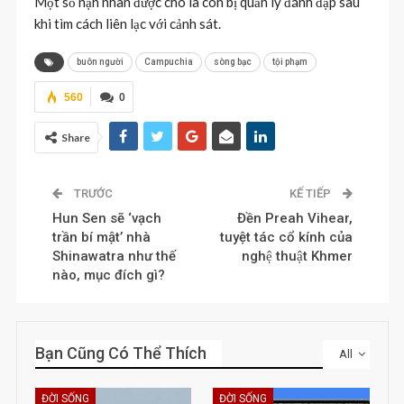
Một số nạn nhân được cho là còn bị quản lý đánh đập sau
khi tìm cách liên lạc với cảnh sát.
buôn người
Campuchia
sòng bạc
tội phạm
560
0
Share
TRƯỚC
KẾ TIẾP
Hun Sen sẽ ‘vạch
Đền Preah Vihear,
trần bí mật’ nhà
tuyệt tác cổ kính của
Shinawatra như thế
nghệ thuật Khmer
nào, mục đích gì?
Bạn Cũng Có Thể Thích
All
ĐỜI SỐNG
ĐỜI SỐNG