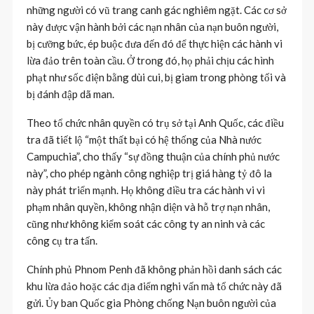
những người có vũ trang canh gác nghiêm ngặt. Các cơ sở
này được vận hành bởi các nạn nhân của nạn buôn người,
bị cưỡng bức, ép buộc đưa đến đó để thực hiện các hành vi
lừa đảo trên toàn cầu. Ở trong đó, họ phải chịu các hình
phạt như sốc điện bằng dùi cui, bị giam trong phòng tối và
bị đánh đập dã man.
Theo tổ chức nhân quyền có trụ sở tại Anh Quốc, các điều
tra đã tiết lộ “một thất bại có hệ thống của Nhà nước
Campuchia”, cho thấy “sự đồng thuận của chính phủ nước
này”, cho phép ngành công nghiệp trị giá hàng tỷ đô la
này phát triển mạnh. Họ không điều tra các hành vi vi
phạm nhân quyền, không nhận diện và hỗ trợ nạn nhân,
cũng như không kiểm soát các công ty an ninh và các
công cụ tra tấn.
Chính phủ Phnom Penh đã không phản hồi danh sách các
khu lừa đảo hoặc các địa điểm nghi vấn mà tổ chức này đã
gửi. Ủy ban Quốc gia Phòng chống Nạn buôn người của