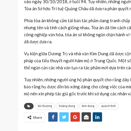
vào ngày 30/10/2018, ở tuổi 94. Tuy nhiên, những người c
Tòa án Sở hữu Trí tuệ Quảng Châu đã đưa ra phán quyết 
Phía tòa án không cấm tái bản tác phẩm đang tranh chấp 
nhưng tên và tính cách giống nhau. Tòa án đã tìm cách cân
công nghiệp văn hóa, tòa án sẽ không ngăn chặn hành vi v
đã được đưa ra.
Vụ kiện giữa Dương Trị và nhà văn Kim Dung đã được cộng
pháp của tiểu thuyết người hâm mộ ở Trung Quốc. Một số
thể ngăn cản các nhà văn tạo ra tác phẩm mới dựa trên cá
Tuy nhiên, những người ủng hộ phán quyết cho rằng đây là
bảo rằng họ được đền bù xứng đáng cho công việc của mìn
mộ nên xin phép tác giả gốc trước khi sử dụng các nhân vậ
bồi thường
hoàng dung
kim dung
quách tĩnh
Share