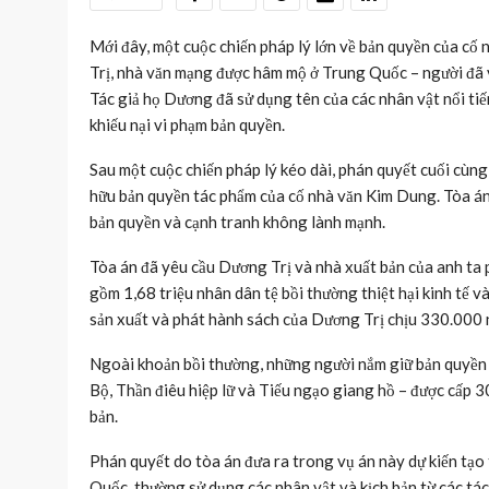
Mới đây, một cuộc chiến pháp lý lớn về bản quyền của cố 
Trị, nhà văn mạng được hâm mộ ở Trung Quốc – người đã 
Tác giả họ Dương đã sử dụng tên của các nhân vật nổi tiế
khiếu nại vi phạm bản quyền.
Sau một cuộc chiến pháp lý kéo dài, phán quyết cuối cùng
hữu bản quyền tác phẩm của cố nhà văn Kim Dung. Tòa án 
bản quyền và cạnh tranh không lành mạnh.
Tòa án đã yêu cầu Dương Trị và nhà xuất bản của anh ta 
gồm 1,68 triệu nhân dân tệ bồi thường thiệt hại kinh tế v
sản xuất và phát hành sách của Dương Trị chịu 330.000 
Ngoài khoản bồi thường, những người nắm giữ bản quyền 
Bộ, Thần điêu hiệp lữ và Tiếu ngạo giang hồ – được cấp 3
bản.
Phán quyết do tòa án đưa ra trong vụ án này dự kiến tạo 
Quốc, thường sử dụng các nhân vật và kịch bản từ các tác