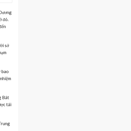
i Dương
ở đó.
 đến
ời sở
phạm
y bao
 nhiệm
g Bát
ợc tái
 Trung