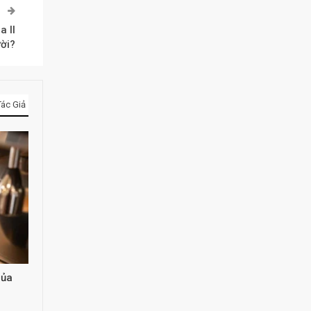
P
a II
ời?
ác Giả
của