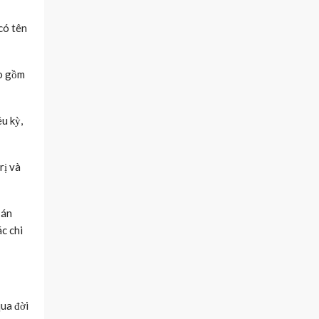
có tên
ao gồm
u kỳ,
rị và
 án
c chi
qua đời