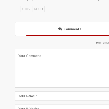
PREV
NEXT
Comments
Your emai