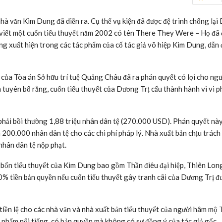
nhà văn Kim Dung đã diễn ra. Cụ thể vụ kiện đã được đệ trình chống lạ
viết một cuốn tiểu thuyết năm 2002 có tên There They Were – Họ đã 
ng xuất hiện trong các tác phẩm của cố tác giả võ hiệp Kim Dung, dẫn
 của Tòa án Sở hữu trí tuệ Quảng Châu đã ra phán quyết có lợi cho ngư
tuyên bố rằng, cuốn tiểu thuyết của Dương Trị cấu thành hành vi vi 
phải bồi thường 1,88 triệu nhân dân tệ (270.000 USD). Phán quyết nà
à 200.000 nhân dân tệ cho các chi phí pháp lý. Nhà xuất bản chịu trách
nhân dân tệ nộp phạt.
bốn tiểu thuyết của Kim Dung bao gồm Thần điêu đại hiệp, Thiên Lon
0% tiền bản quyền nếu cuốn tiểu thuyết gây tranh cãi của Dương Trị đư
tiền lệ cho các nhà văn và nhà xuất bản tiểu thuyết của người hâm mộ
 phẩm nổi tiếng, có bản quyền mà không có sự đồng ý của tác giả gốc.