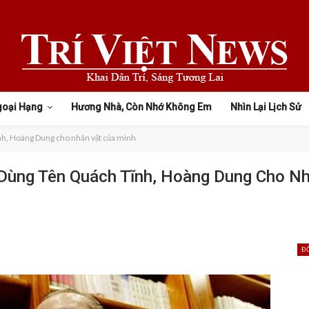
goại Hạng
Hương Nhà, Còn Nhớ Không Em
Nhìn Lại Lịch Sử
nh, Hoàng Dung cho nhân vật của mình
 Dùng Tên Quách Tĩnh, Hoàng Dung Cho N
Đ