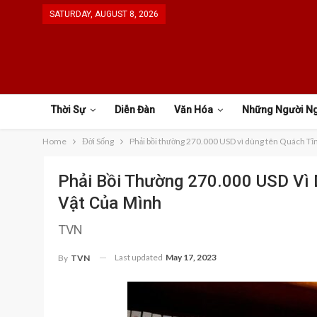
SATURDAY, AUGUST 8, 2026
Thời Sự
Diễn Đàn
Văn Hóa
Những Người N
Home
Đời Sống
Phải bồi thường 270.000 USD vì dùng tên Quách Tĩ
Phải Bồi Thường 270.000 USD Vì
Vật Của Mình
TVN
Last updated
May 17, 2023
By
TVN