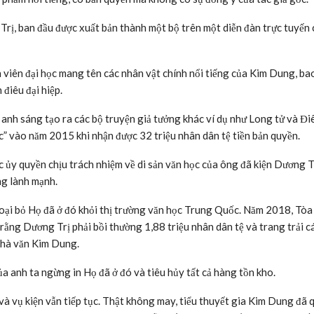
Trị, ban đầu được xuất bản thành một bộ trên một diễn đàn trực tuyến 
 viên đại học mang tên các nhân vật chính nổi tiếng của Kim Dung, b
điêu đại hiệp.
anh sáng tạo ra các bộ truyện giả tưởng khác ví dụ như Long tử và Điê
ục” vào năm 2015 khi nhận được 32 triệu nhân dân tệ tiền bản quyền.
ủy quyền chịu trách nhiệm về di sản văn học của ông đã kiện Dương T
ng lành mạnh.
loại bỏ Họ đã ở đó khỏi thị trường văn học Trung Quốc. Năm 2018, Tòa
ng Dương Trị phải bồi thường 1,88 triệu nhân dân tệ và trang trải cá
i nhà văn Kim Dung.
a anh ta ngừng in Họ đã ở đó và tiêu hủy tất cả hàng tồn kho.
và vụ kiện vẫn tiếp tục. Thật không may, tiểu thuyết gia Kim Dung đã 