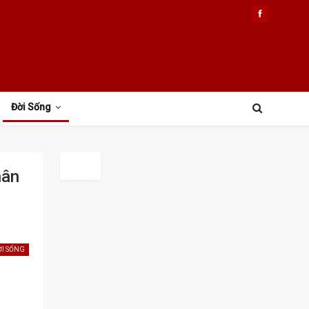
Đời Sống
hân
ỜI SỐNG