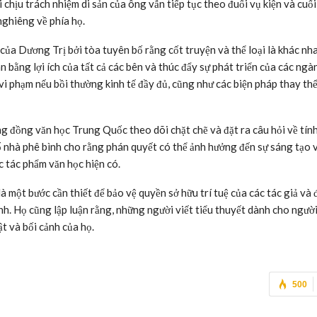
hịu trách nhiệm di sản của ông vẫn tiếp tục theo đuổi vụ kiện và cuối
nghiêng về phía họ.
của Dương Trị bởi tòa tuyên bố rằng cốt truyện và thể loại là khác nh
 bằng lợi ích của tất cả các bên và thúc đẩy sự phát triển của các ngà
i phạm nếu bồi thường kinh tế đầy đủ, cũng như các biện pháp thay th
 đồng văn học Trung Quốc theo dõi chặt chẽ và đặt ra câu hỏi về tín
 nhà phê bình cho rằng phán quyết có thể ảnh hưởng đến sự sáng tạo 
c tác phẩm văn học hiện có.
 một bước cần thiết để bảo vệ quyền sở hữu trí tuệ của các tác giả và
h. Họ cũng lập luận rằng, những người viết tiểu thuyết dành cho ngườ
t và bối cảnh của họ.
500