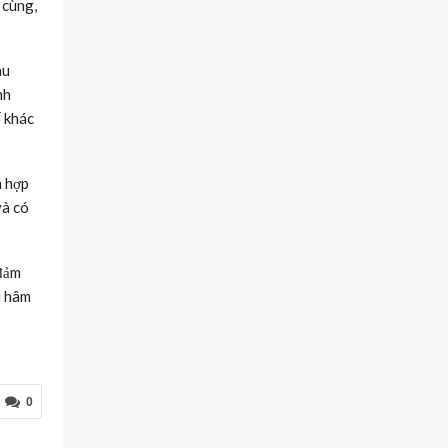
 cùng,
au
nh
ế khác
h hợp
và có
 đảm
i hâm
0