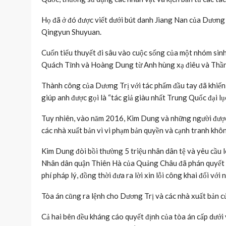
Họ đã ở đó được viết dưới bút danh Jiang Nan của Dương 
Qingyun Shuyuan.
Cuốn tiểu thuyết đi sâu vào cuộc sống của một nhóm sinh
Quách Tĩnh và Hoàng Dung từ Anh hùng xạ điêu và Thần 
Thành công của Dương Trị với tác phẩm đầu tay đã khiến 
giúp anh được gọi là “tác giả giàu nhất Trung Quốc đại l
Tuy nhiên, vào năm 2016, Kim Dung và những người được 
các nhà xuất bản vì vi phạm bản quyền và cạnh tranh khô
Kim Dung đòi bồi thường 5 triệu nhân dân tệ và yêu cầu 
Nhân dân quận Thiên Hà của Quảng Châu đã phán quyết rằ
phí pháp lý, đồng thời đưa ra lời xin lỗi công khai đối vớ
Tòa án cũng ra lệnh cho Dương Trị và các nhà xuất bản củ
Cả hai bên đều kháng cáo quyết định của tòa án cấp dưới 