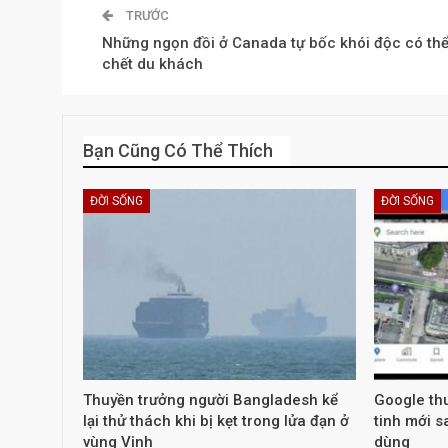
TRƯỚC
Những ngọn đồi ở Canada tự bốc khói độc có thể
chết du khách
Bạn Cũng Có Thể Thích
ĐỜI SỐNG
ĐỜI SỐNG
Thuyền trưởng người Bangladesh kể
Google thu
lại thử thách khi bị kẹt trong lửa đạn ở
tinh mới s
vùng Vịnh
dùng