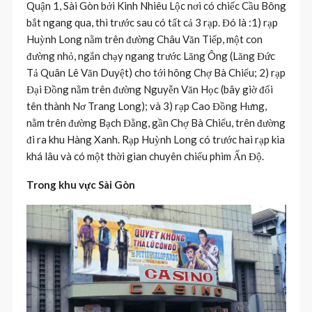
Quận 1, Sài Gòn bởi Kinh Nhiêu Lộc nơi có chiếc Cầu Bông
bắt ngang qua, thì trước sau có tất cả 3 rạp. Đó là :1) rạp
Huỳnh Long nằm trên đường Châu Văn Tiếp, một con
đường nhỏ, ngắn chạy ngang trước Lăng Ông (Lăng Đức
Tả Quân Lê Văn Duyệt) cho tới hông Chợ Bà Chiểu; 2) rạp
Đại Đồng nằm trên đường Nguyễn Văn Học (bây giờ đổi
tên thành Nơ Trang Long); và 3) rạp Cao Đồng Hưng,
nằm trên đường Bạch Đằng, gần Chợ Bà Chiểu, trên đường
đi ra khu Hàng Xanh. Rạp Huỳnh Long có trước hai rạp kia
khá lâu và có một thời gian chuyên chiếu phim Ấn Độ.
Trong khu vực Sài Gòn