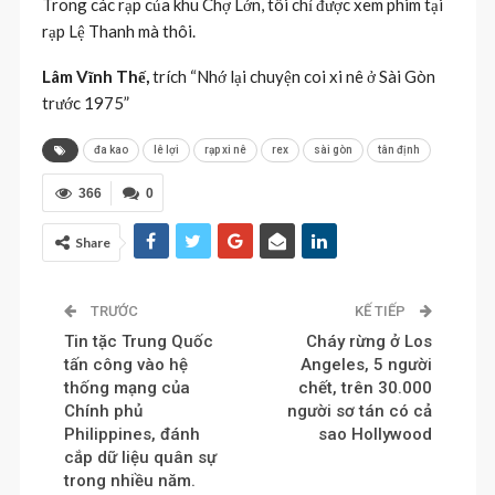
Trong các rạp của khu Chợ Lớn, tôi chỉ được xem phim tại
rạp Lệ Thanh mà thôi.
Lâm Vĩnh Thế,
trích “Nhớ lại chuyện coi xi nê ở Sài Gòn
trước 1975”
đa kao
lê lợi
rạp xi nê
rex
sài gòn
tân định
366
0
Share
TRƯỚC
KẾ TIẾP
Tin tặc Trung Quốc
Cháy rừng ở Los
tấn công vào hệ
Angeles, 5 người
thống mạng của
chết, trên 30.000
Chính phủ
người sơ tán có cả
Philippines, đánh
sao Hollywood
cắp dữ liệu quân sự
trong nhiều năm.