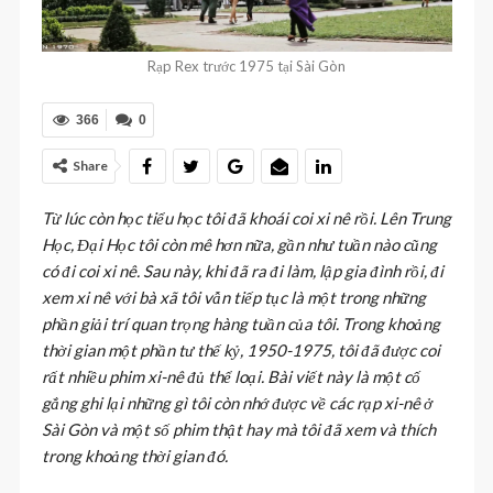
Rạp Rex trước 1975 tại Sài Gòn
366
0
Share
Từ lúc còn học tiểu học tôi đã khoái coi xi nê rồi. Lên Trung
Học, Đại Học tôi còn mê hơn nữa, gần như tuần nào cũng
có đi coi xi nê. Sau này, khi đã ra đi làm, lập gia đình rồi, đi
xem xi nê với bà xã tôi vẫn tiếp tục là một trong những
phần giải trí quan trọng hàng tuần của tôi. Trong khoảng
thời gian một phần tư thế kỷ, 1950-1975, tôi đã được coi
rất nhiều phim xi-nê đủ thể loại. Bài viết này là một cố
gắng ghi lại những gì tôi còn nhớ được về các rạp xi-nê ở
Sài Gòn và một số phim thật hay mà tôi đã xem và thích
trong khoảng thời gian đó.