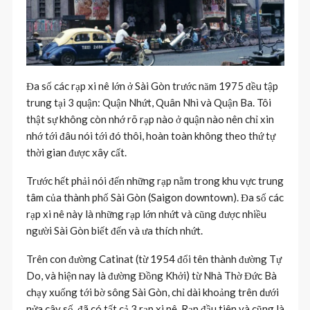
Đa số các rạp xi nê lớn ở Sài Gòn trước năm 1975 đều tập
trung tại 3 quận: Quận Nhứt, Quân Nhì và Quận Ba. Tôi
thật sự không còn nhớ rõ rạp nào ở quận nào nên chỉ xin
nhớ tới đâu nói tới đó thôi, hoàn toàn không theo thứ tự
thời gian được xây cất.
Trước hết phải nói đến những rạp nằm trong khu vực trung
tâm của thành phố Sài Gòn (Saigon downtown). Đa số các
rạp xi nê này là những rạp lớn nhứt và cũng được nhiều
người Sài Gòn biết đến và ưa thích nhứt.
Trên con đường Catinat (từ 1954 đổi tên thành đường Tự
Do, và hiện nay là đường Đồng Khởi) từ Nhà Thờ Đức Bà
chạy xuống tới bờ sông Sài Gòn, chỉ dài khoảng trên dưới
nửa cây số, đã có tất cả 3 rạp xi nê. Rạp đầu tiên và cũng là