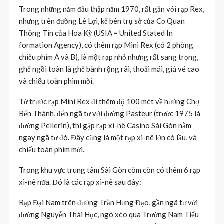
Trong những năm đầu thập năm 1970, rất gần với rạp Rex,
nhưng trên đường Lê Lợi, kế bên trụ sở của Cơ Quan
Thông Tin của Hoa Kỳ (USIA = United Stated In
formation Agency), có thêm rạp Mini Rex (có 2 phòng
chiếu phim A và B), là một rạp nhỏ nhưng rất sang trọng,
ghế ngồi toàn là ghế bành rộng rãi, thoải mái, giá vé cao
và chiếu toàn phim mời.
Từ trước rạp Mini Rex đi thêm độ 100 mét về hướng Chợ
Bến Thành, đến ngã tư với đường Pasteur (trước 1975 là
đường Pellerin), thì gặp rạp xi-nê Casino Sài Gòn nằm
ngay ngã tư đó. Đây cũng là một rạp xi-nê lớn có lầu, và
chiếu toàn phim mới.
Trong khu vực trung tâm Sài Gòn còm còn có thêm 6 rạp
xi-nê nữa. Đó là các rạp xi-nê sau đây:
Rạp Đại Nam trên đường Trần Hưng Đạo, gần ngã tư với
đường Nguyễn Thái Học, ngó xéo qua Trường Nam Tiểu