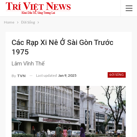
Home
Đời Sống
Các Rạp Xi Nê Ở Sài Gòn Trước
1975
Lâm Vĩnh Thế
Last updated
Jan 9, 2025
ĐỜI SỐNG
By
TVN