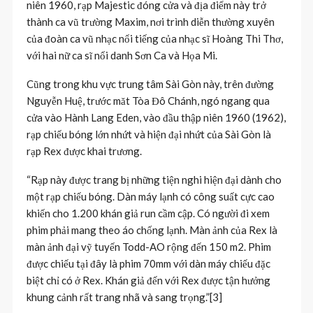
niên 1960, rạp Majestic đóng cửa và địa điểm này trở
thành ca vũ trường Maxim, nơi trình diễn thường xuyên
của đoàn ca vũ nhạc nổi tiếng của nhạc sĩ Hoàng Thi Thơ,
với hai nữ ca sĩ nổi danh Sơn Ca và Họa Mi.
Cũng trong khu vực trung tâm Sài Gòn này, trên đường
Nguyễn Huệ, trước măt Tòa Đô Chánh, ngó ngang qua
cửa vào Hành Lang Eden, vào đầu thập niên 1960 (1962),
rạp chiếu bóng lớn nhứt và hiện đại nhứt của Sài Gòn là
rạp Rex được khai trương.
“Rạp này được trang bị những tiện nghi hiện đại dành cho
một rạp chiếu bóng. Dàn máy lạnh có công suất cực cao
khiến cho 1.200 khán giả run cầm cập. Có người đi xem
phim phải mang theo áo chống lạnh. Màn ảnh của Rex là
màn ảnh đại vỹ tuyến Todd-AO rộng đến 150 m2. Phim
được chiếu tại đây là phim 70mm với dàn máy chiếu đặc
biệt chỉ có ở Rex. Khán giả đến với Rex được tận hưởng
khung cảnh rất trang nhã và sang trọng.”[3]