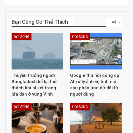
Bạn Cũng Có Thể Thích
All
ĐỜI SỐNG
ĐỜI SỐNG
Thuyền trưởng người
Google thu hồi công cụ
Bangladesh kể lại thử
AI xử lý ảnh vệ tinh mới
thách khi bị kẹt trong
sau phản ứng dữ dội từ
lửa đạn ở vùng Vịnh
người dùng
ĐỜI SỐNG
ĐỜI SỐNG