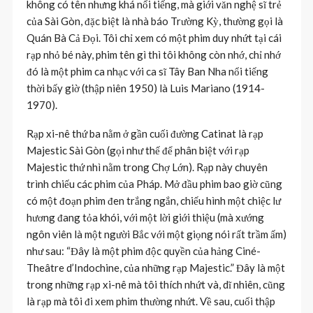
không có tên nhưng khá nổi tiếng, mà giới văn nghệ sĩ trẻ
của Sài Gòn, đặc biệt là nhà báo Trường Kỳ, thường gọi là
Quán Bà Cả Đọi. Tôi chỉ xem có một phim duy nhứt tại cái
rạp nhỏ bé này, phim tên gì thì tôi không còn nhớ, chỉ nhớ
đó là một phim ca nhạc với ca sĩ Tây Ban Nha nổi tiếng
thời bấy giờ (thập niên 1950) là Luis Mariano (1914-
1970).
Rạp xi-nê thứ ba nằm ở gần cuối đường Catinat là rạp
Majestic Sài Gòn (gọi như thế để phân biệt với rạp
Majestic thứ nhì nằm trong Chợ Lớn). Rạp này chuyên
trình chiếu các phim của Pháp. Mở đầu phim bao giờ cũng
có một đoạn phim đen trắng ngắn, chiếu hình một chiệc lư
hương đang tỏa khói, với một lời giới thiệu (mà xướng
ngôn viên là một người Bắc với một giọng nói rất trầm ấm)
như sau: “Đây là một phim độc quyền của hảng Ciné-
Theâtre d’Indochine, của những rạp Majestic.” Đây là một
trong những rạp xi-nê mà tôi thích nhứt và, dĩ nhiên, cũng
là rạp mà tôi đi xem phim thường nhứt. Về sau, cuối thập