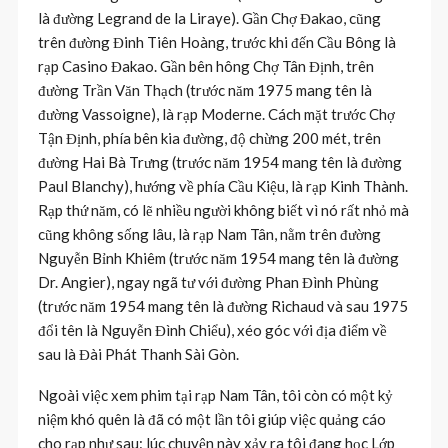
là đường Legrand de la Liraye). Gần Chợ Đakao, cũng
trên đường Đinh Tiên Hoàng, trước khi đến Cầu Bông là
rạp Casino Đakao. Gần bên hông Chợ Tân Định, trên
đường Trần Văn Thạch (trước năm 1975 mang tên là
đường Vassoigne), là rạp Moderne. Cách mặt trước Chợ
Tận Định, phía bên kia đường, độ chừng 200 mét, trên
đường Hai Bà Trưng (trước năm 1954 mang tên là đường
Paul Blanchy), hướng về phía Cầu Kiệu, là rạp Kinh Thành.
Rạp thứ năm, có lẽ nhiều người không biết vì nó rất nhỏ mà
cũng không sống lâu, là rạp Nam Tân, nằm trên đường
Nguyễn Bỉnh Khiêm (trước năm 1954 mang tên là đường
Dr. Angier), ngay ngã tư với đường Phan Đình Phùng
(trước năm 1954 mang tên là đường Richaud và sau 1975
đổi tên là Nguyễn Đình Chiểu), xéo góc với địa điểm về
sau là Đài Phát Thanh Sài Gòn.
Ngoài việc xem phim tại rạp Nam Tân, tôi còn có một kỷ
niệm khó quên là đã có một lần tôi giúp việc quảng cáo
cho rạp như sau: lúc chuyện này xảy ra tôi đang học Lớp