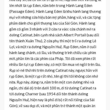
lớn nhứt là rạp Eden, nằm bên trong Hành Lang Eden
(Passage Eden). Hành Lang Eden là khu hành lang thương
mại với những cửa hiệu bán mỹ phẫm, hàng vải, và các tặng
phẩm dành cho giới thượng lưu của Sài Gòn. Hành lang
gồm có gồm 3 nhánh với 3 cửa ra vào: cửa chánh mở ra
đường Catinat, bên cạnh nhà sách Albert Portail (sau đổi
tên thành Xuân Thu), 2 cửa phụ thì một trổ ra đường Lê
Lợi, và một ra đường Nguyễn Huệ. Rạp Eden, nằm ở cuối
hành lang chánh, có lầu, và thường trình chiếu các phim
mới, phần lớn là các phim của Pháp. Tôi đã xem phim rất
nhiều lần tại rạp Eden này, có một lần mua vé ngồi trên lầu.
Rạp xi-nê thứ nhì trên đường Catinat này, ngược hẳn với
rạp Eden, là một rạp rất nhỏ, tên gì thì tôi không còn nhớ
nữa. Rạp này, đúng ra, nằm trên một con đường nhỏ và
ngắn, chỉ dài độ trên dưới 100 m, đi từ đường Catinat ra
tới đường Charner (sau 1954 đổi tên thành đường
Nguyễn Huệ, hiện nay là phố đi bộ rất nổi tiếng của Sài
Gòn), về sau dẹp đi, và một phần trở thành một quán ăn