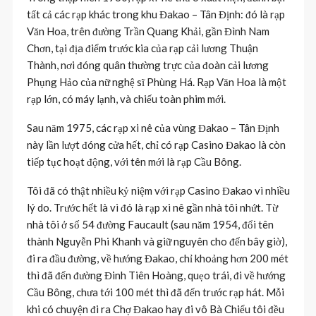
tất cả các rạp khác trong khu Đakao – Tân Định: đó là rạp
Văn Hoa, trên đường Trần Quang Khải, gần Đình Nam
Chơn, tại địa điểm trước kia của rạp cải lương Thuận
Thành, nơi đóng quân thường trực của đoàn cải lương
Phụng Hảo của nữ nghệ sĩ Phùng Há. Rạp Văn Hoa là một
rạp lớn, có máy lạnh, và chiếu toàn phim mới.
Sau năm 1975, các rạp xi nê của vùng Đakao – Tân Định
này lần lượt đóng cửa hết, chỉ có rạp Casino Đakao là còn
tiếp tục hoạt động, với tên mới là rạp Cầu Bông.
Tôi đã có thật nhiều kỷ niệm với rạp Casino Đakao vì nhiều
lý do. Trước hết là vì đó là rạp xi nê gần nhà tôi nhứt. Từ
nhà tôi ở số 54 đường Faucault (sau năm 1954, đổi tên
thành Nguyễn Phi Khanh và giữ nguyên cho đến bây giờ),
đi ra đầu đường, về hướng Đakao, chỉ khoảng hơn 200 mét
thì đã đến đường Đinh Tiên Hoàng, quẹo trái, đi về hướng
Cầu Bông, chưa tới 100 mét thì đã đến trước rạp hát. Mỗi
khi có chuyện đi ra Chợ Đakao hay đi vô Bà Chiểu tôi đều