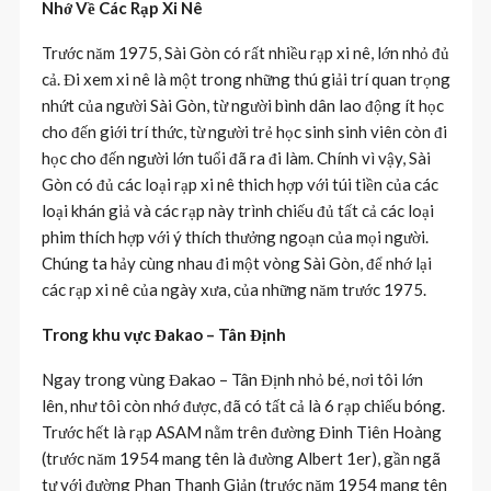
Nhớ Về Các Rạp Xi Nê
Trước năm 1975, Sài Gòn có rất nhiều rạp xi nê, lớn nhỏ đủ
cả. Đi xem xi nê là một trong những thú giải trí quan trọng
nhứt của người Sài Gòn, từ người bình dân lao động ít học
cho đến giới trí thức, từ người trẻ học sinh sinh viên còn đi
học cho đến người lớn tuổi đã ra đi làm. Chính vì vậy, Sài
Gòn có đủ các loại rạp xi nê thich hợp với túi tiền của các
loại khán giả và các rạp này trình chiếu đủ tất cả các loại
phim thích hợp với ý thích thưởng ngoạn của mọi người.
Chúng ta hảy cùng nhau đi một vòng Sài Gòn, để nhớ lại
các rạp xi nê của ngày xưa, của những năm trước 1975.
Trong khu vực Đakao – Tân Định
Ngay trong vùng Đakao – Tân Định nhỏ bé, nơi tôi lớn
lên, như tôi còn nhớ được, đã có tất cả là 6 rạp chiếu bóng.
Trước hết là rạp ASAM nằm trên đường Đinh Tiên Hoàng
(trước năm 1954 mang tên là đường Albert 1er), gần ngã
tư với đường Phan Thanh Giản (trước năm 1954 mang tên