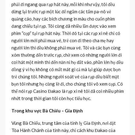
phải đi ngang qua rạp hát này, mỗi khi như vậy, tôi đều
dừng lại trước rạp một lúc để ngắm các tấm pa-nô vẻ
quảng cáo, hay các bích chương in màu cho cuốn phim
đang chiếu tại rạp. Tôi cũng đã nhiều lần được vào xem
phim “cọp” tại rạp hát này. Thời đó tại các rạp xi nê chỉ có
người lớn mới phải mua vé, trẻ con đi theo cha mẹ hay
người lớn thì đều không phải mua vé. Tôi và các bạn cùng
xóm thường đến trước rạp, chờ xem có những người lớn đi
coi hát một mình thì đến năn nỉ họ dắt vào, phần lớn họ đều
đồng ý vì họ không có mất mát gì cả mà lại giúp được bọn
trẻ chúng tôi. Những người soát vé của rạp đều biết mặt
bọn tôi nhưng họ cũng lờ đi, cho chúng tôi vô xem cọp. Có
thể nói rạp Casino Đakao là rạp xi nê tôi đã coi nhiều phim
nhứt trong thời gian tôi còn học tiểu học.
Trong khu vực Bà Chiểu – Gia Định
Vùng Bà Chiểu, trung tâm của tỉnh lỵ Gia Định, nơi đặt
Tòa Hành Chánh của tỉnh này, chỉ cách khu Đakao của