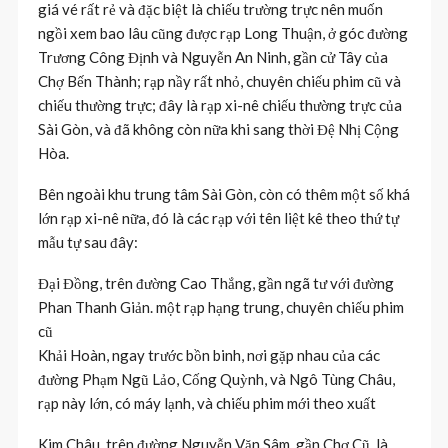
giá vé rất rẻ và đặc biệt là chiếu trường trực nên muốn
ngồi xem bao lâu cũng được rạp Long Thuận, ở góc đường
Trương Công Định và Nguyễn An Ninh, gần cử Tây của
Chợ Bến Thành; rạp nầy rất nhỏ, chuyên chiếu phim cũ và
chiếu thường trực; đây là rạp xi-nê chiếu thường trực của
Sài Gòn, và đã không còn nữa khi sang thời Đệ Nhị Cộng
Hòa.
Bên ngoài khu trung tâm Sài Gòn, còn có thêm một số khá
lớn rạp xi-nê nữa, đó là các rạp với tên liệt kê theo thứ tự
mẫu tự sau đây:
Đại Đồng, trên đường Cao Thắng, gần ngã tư với đường
Phan Thanh Giản. một rạp hạng trung, chuyên chiếu phim
cũ
Khải Hoàn, ngay trước bồn binh, nơi gặp nhau của các
đường Phạm Ngũ Lảo, Cống Quỳnh, và Ngô Tùng Châu,
rạp này lớn, có máy lạnh, và chiếu phim mới theo xuất
Kim Châu, trên đường Nguyễn Văn Sâm, gần Chợ Cũ, là