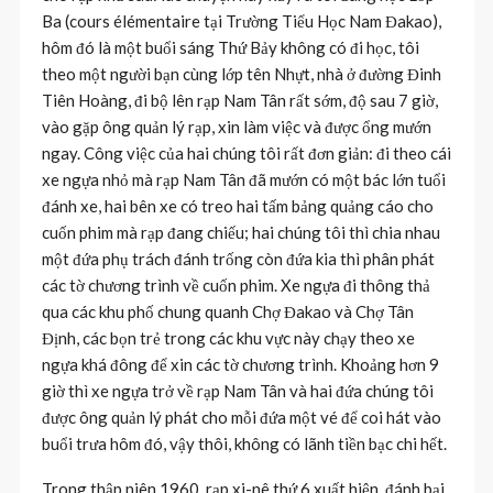
Ba (cours élémentaire tại Trường Tiểu Học Nam Đakao),
hôm đó là một buổi sáng Thứ Bảy không có đi học, tôi
theo một người bạn cùng lớp tên Nhựt, nhà ở đường Đinh
Tiên Hoàng, đi bộ lên rạp Nam Tân rất sớm, độ sau 7 giờ,
vào gặp ông quản lý rạp, xin làm việc và được ổng mướn
ngay. Công việc của hai chúng tôi rất đơn giản: đi theo cái
xe ngựa nhỏ mà rạp Nam Tân đã mướn có một bác lớn tuổi
đánh xe, hai bên xe có treo hai tấm bảng quảng cáo cho
cuốn phim mà rạp đang chiếu; hai chúng tôi thì chia nhau
một đứa phụ trách đánh trống còn đứa kia thì phân phát
các tờ chương trình về cuốn phim. Xe ngựa đi thông thả
qua các khu phố chung quanh Chợ Đakao và Chợ Tân
Định, các bọn trẻ trong các khu vực này chạy theo xe
ngựa khá đông để xin các tờ chương trình. Khoảng hơn 9
giờ thì xe ngựa trở về rạp Nam Tân và hai đứa chúng tôi
được ông quản lý phát cho mỗi đứa một vé để coi hát vào
buổi trưa hôm đó, vậy thôi, không có lãnh tiền bạc chi hết.
Trong thập niên 1960, rạp xi-nê thứ 6 xuất hiện, đánh bại