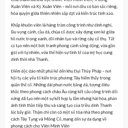
Xuân Viên và Kỳ Xuân Viên – mỗi nơi đều có bản sắc riêng,
hòa quyện giữa thiên nhiên sắp đặt và kiến trúc tinh xảo.
Khắp khuôn viên là hàng trăm công trình như đình nghỉ,
lầu vọng cảnh, cầu đá, chùa cổ được xây dựng xen kẽ giữa
hồ nước trong xanh, đồi nhân tạo và rừng cây cổ thụ. Tất
cả tạo nên một bức tranh phong cảnh sống động, vừa gần
gũi với tự nhiên, vừa thể hiện sự tinh tế của mỹ học cung
đình thời nhà Thanh.
Điểm độc đáo nhất phải kể đến khu Đại Thủy Pháp – nơi
hội tụ các yếu tố kiến trúc phương Tây hiếm thấy trong
quần thể cổ. Những đài phun nước bằng đá, tượng điêu
khắc theo phong cách châu Âu cùng kết cấu công trình đối
xứng đã tạo nên một sự kết hợp lạ lẫm nhưng hài hòa, phản
ánh tinh thần tiếp thu và sáng tạo của triều đình Thanh
lúc bấy giờ. Thậm chí còn có một số tòa nhà theo phong
cách Tây Tạng và Mông Cổ, mang đến sự đa dạng về
phong cách cho Viên Minh Viên