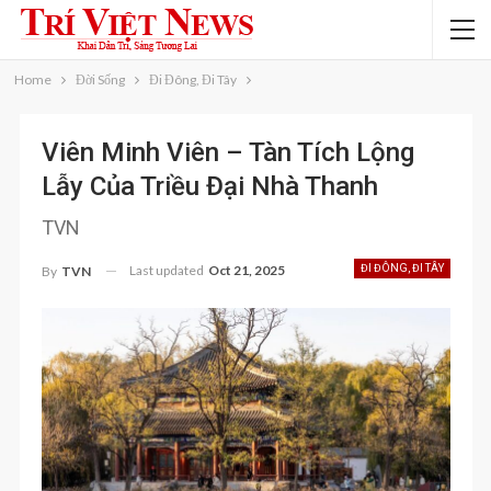
Home
Đời Sống
Đi Đông, Đi Tây
Viên Minh Viên – Tàn Tích Lộng
Lẫy Của Triều Đại Nhà Thanh
TVN
Last updated
Oct 21, 2025
ĐI ĐÔNG, ĐI TÂY
By
TVN