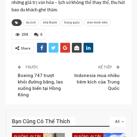
những giá trị văn hóa – lịch sử không thể thay thế, thu hút
bao du khách ghé thăm.
du lịch
nhà thanh
trung quốc
vien minh viên
259
0
Share
TRƯỚC
KẾ TIẾP
Boeing 747 trượt
Indonesia mua nhiều
khỏi đường băng, lao
tiêm kích của Trung
xuống biển tại Hồng
Quốc
Kông
Bạn Cũng Có Thể Thích
All
ĐI ĐÔNG, ĐI TÂY
ĐI ĐÔNG, ĐI TÂY