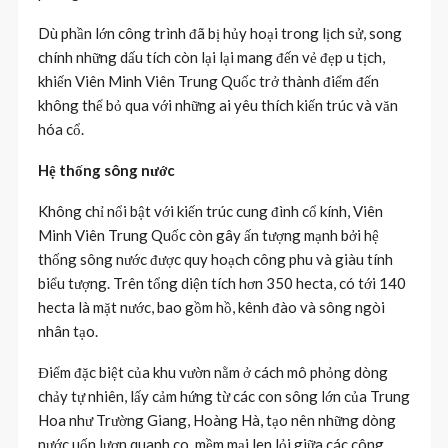
Dù phần lớn công trình đã bị hủy hoại trong lịch sử, song
chính những dấu tích còn lại lại mang đến vẻ đẹp u tịch,
khiến Viên Minh Viên Trung Quốc trở thành điểm đến
không thể bỏ qua với những ai yêu thích kiến trúc và văn
hóa cổ.
Hệ thống sông nước
Không chỉ nổi bật với kiến trúc cung đình cổ kính, Viên
Minh Viên Trung Quốc còn gây ấn tượng mạnh bởi hệ
thống sông nước được quy hoạch công phu và giàu tính
biểu tượng. Trên tổng diện tích hơn 350 hecta, có tới 140
hecta là mặt nước, bao gồm hồ, kênh đào và sông ngòi
nhân tạo.
Điểm đặc biệt của khu vườn nằm ở cách mô phỏng dòng
chảy tự nhiên, lấy cảm hứng từ các con sông lớn của Trung
Hoa như Trường Giang, Hoàng Hà, tạo nên những dòng
nước uốn lượn quanh co, mềm mại len lỏi giữa các công