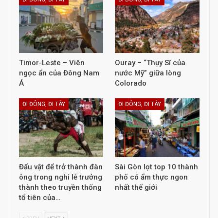
Timor-Leste – Viên
Ouray – “Thụy Sĩ của
ngọc ẩn của Đông Nam
nước Mỹ” giữa lòng
Á
Colorado
ĐI ĐÔNG, ĐI TÂY
ĐI ĐÔNG, ĐI TÂY
Đấu vật để trở thành đàn
Sài Gòn lọt top 10 thành
ông trong nghi lễ trưởng
phố có ẩm thực ngon
thành theo truyền thống
nhất thế giới
tổ tiên của…