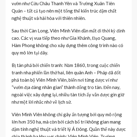
vườn như Cửu Châu Thanh Yên và Trường Xuân Tiên
Quán – tất cả tạo nên một tổng thể kiến trúc đậm chất
nghệ thuật và hài hòa với thiên nhiên.
Sau thời Càn Long, Viên Minh Viên dần mất đi thời kỳ đỉnh
cao. Các vị vua tiếp theo như Gia Khánh, Đạo Quang,
Hàm Phong không cho xây dựng thêm công trình nào có
quy mô lớn tại đây.
Bị tàn phá bởi chiến tranh: Năm 1860, trong cuộc chiến
tranh nha phiến lần thứ hai, liên quân Anh – Pháp đã đốt
phá toàn bộ Viên Minh Viên, biến nơi từng được ví như
“vườn địa đàng nhân gian” thành đống tro tàn. Đến nay,
ngoài việc xây dựng lại, nhiều tàn tích ấy vẫn được gìn giữ
như một lời nhắc nhớ về lịch sử.
Viên Minh Viên không chỉ gây ấn tượng bởi quy mô rộng
lớn hơn 350 ha, mà còn bởi cách bố trí không gian mang
đậm tính nghệ thuật và triết lý Á Đông. Quần thể này được
chia thành ba khu vực chính: Viên Minh Viên, Trường