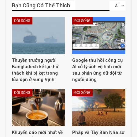
Bạn Cũng Có Thể Thích
All
ĐỜI SỐNG
ĐỜI SỐNG
Thuyền trưởng người
Google thu hồi công cụ
Bangladesh kể lại thử
AI xử lý ảnh vệ tinh mới
thách khi bị kẹt trong
sau phản ứng dữ dội từ
lửa đạn ở vùng Vịnh
người dùng
ĐỜI SỐNG
ĐỜI SỐNG
Khuyến cáo mới nhất về
Pháp và Tây Ban Nha sơ