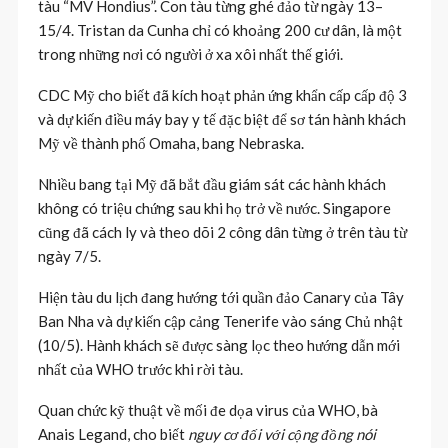
tàu “MV Hondius”. Con tàu từng ghé đảo từ ngày 13–
15/4. Tristan da Cunha chỉ có khoảng 200 cư dân, là một
trong những nơi có người ở xa xôi nhất thế giới.
CDC Mỹ cho biết đã kích hoạt phản ứng khẩn cấp cấp độ 3
và dự kiến điều máy bay y tế đặc biệt để sơ tán hành khách
Mỹ về thành phố Omaha, bang Nebraska.
Nhiều bang tại Mỹ đã bắt đầu giám sát các hành khách
không có triệu chứng sau khi họ trở về nước. Singapore
cũng đã cách ly và theo dõi 2 công dân từng ở trên tàu từ
ngày 7/5.
Hiện tàu du lịch đang hướng tới quần đảo Canary của Tây
Ban Nha và dự kiến cập cảng Tenerife vào sáng Chủ nhật
(10/5). Hành khách sẽ được sàng lọc theo hướng dẫn mới
nhất của WHO trước khi rời tàu.
Quan chức kỹ thuật về mối đe dọa virus của WHO, bà
Anais Legand, cho biết
nguy cơ đối với cộng đồng nói