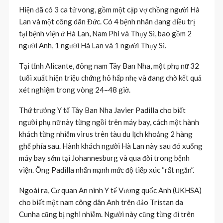
Hiện đã có 3 ca tử vong, gồm một cặp vợ chồng người Hà
Lan và một công dân Đức. Có 4 bệnh nhân đang điều trị
tại bệnh viện ở Hà Lan, Nam Phi và Thụy Sĩ, bao gồm 2
người Anh, 1 người Hà Lan và 1 người Thụy Sĩ.
Tại tỉnh Alicante, đông nam Tây Ban Nha, một phụ nữ 32
tuổi xuất hiện triệu chứng hô hấp nhẹ và đang chờ kết quả
xét nghiệm trong vòng 24–48 giờ.
Thứ trưởng Y tế Tây Ban Nha Javier Padilla cho biết
người phụ nữ này từng ngồi trên máy bay, cách một hành
khách từng nhiễm virus trên tàu du lịch khoảng 2 hàng
ghế phía sau. Hành khách người Hà Lan này sau đó xuống
máy bay sớm tại Johannesburg và qua đời trong bệnh
viện. Ông Padilla nhấn mạnh mức độ tiếp xúc “rất ngắn”.
Ngoài ra, Cơ quan An ninh Y tế Vương quốc Anh (UKHSA)
cho biết một nam công dân Anh trên đảo Tristan da
Cunha cũng bị nghi nhiễm. Người này cũng từng đi trên