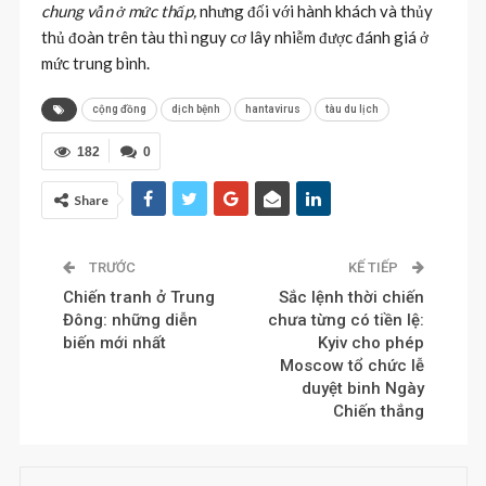
chung vẫn ở mức thấp,
nhưng đối với hành khách và thủy
thủ đoàn trên tàu thì nguy cơ lây nhiễm được đánh giá ở
mức trung bình.
cộng đồng
dịch bệnh
hantavirus
tàu du lịch
182
0
Share
TRƯỚC
KẾ TIẾP
Chiến tranh ở Trung
Sắc lệnh thời chiến
Đông: những diễn
chưa từng có tiền lệ:
biến mới nhất
Kyiv cho phép
Moscow tổ chức lễ
duyệt binh Ngày
Chiến thắng