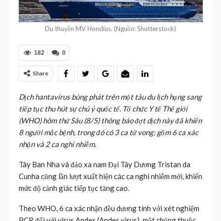
Du thuyền MV Hondius. (Nguồn: Shutterstock)
182
0
Share
Dịch hantavirus bùng phát trên một tàu du lịch hạng sang
tiếp tục thu hút sự chú ý quốc tế. Tổ chức Y tế Thế giới
(WHO) hôm thứ Sáu (8/5) thông báo đợt dịch này đã khiến
8 người mắc bệnh, trong đó có 3 ca tử vong; gồm 6 ca xác
nhận và 2 ca nghi nhiễm.
Tây Ban Nha và đảo xa nam Đại Tây Dương Tristan da
Cunha cũng lần lượt xuất hiện các ca nghi nhiễm mới, khiến
mức độ cảnh giác tiếp tục tăng cao.
Theo WHO, 6 ca xác nhận đều dương tính với xét nghiệm
PCR đối với virus Andes (Andes virus), một chủng thuộc