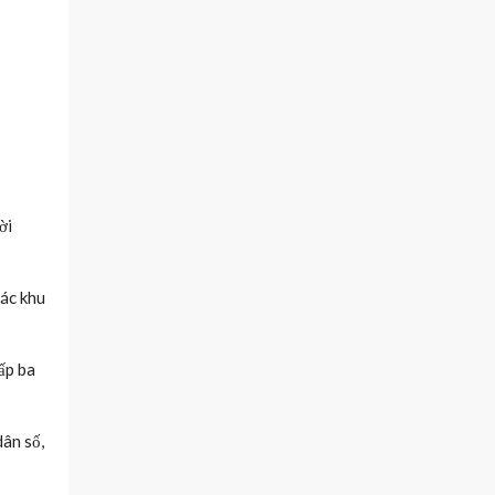
ời
các khu
ấp ba
dân số,