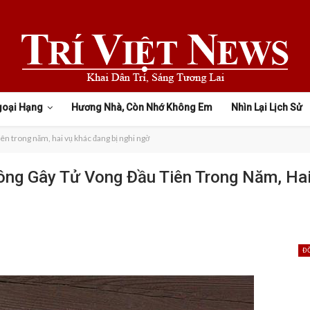
goại Hạng
Hương Nhà, Còn Nhớ Không Em
Nhìn Lại Lịch Sử
iên trong năm, hai vụ khác đang bị nghi ngờ
ông Gây Tử Vong Đầu Tiên Trong Năm, Ha
Đ