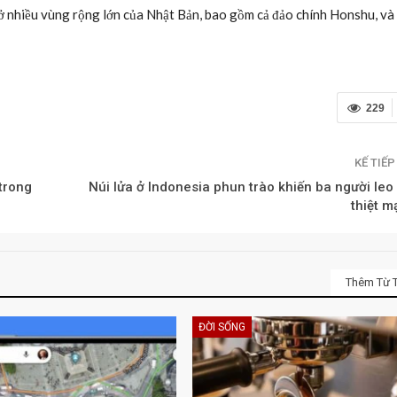
 ở nhiều vùng rộng lớn của Nhật Bản, bao gồm cả đảo chính Honshu, và 
229
KẾ TIẾ
trong
Núi lửa ở Indonesia phun trào khiến ba người leo
thiệt 
Thêm Từ T
ĐỜI SỐNG