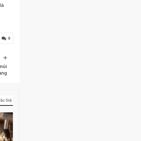
là
0
P
 núi
mạng
ác Giả