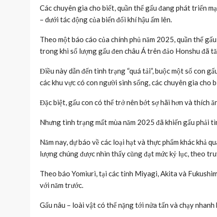
Các chuyên gia cho biết, quần thể gấu đang phát triển m
– dưới tác động của biến đổi khí hậu ấm lên.
Theo một báo cáo của chính phủ năm 2025, quần thể gấu 
trong khi số lượng gấu đen châu Á trên đảo Honshu đã tă
Điều này dẫn đến tình trạng “quá tải”, buộc một số con gấ
các khu vực có con người sinh sống, các chuyên gia cho bi
Đặc biệt, gấu con có thể trở nên bớt sợ hãi hơn và thích ă
Nhưng tình trạng mất mùa năm 2025 đã khiến gấu phải tìm
Năm nay, dự báo về các loại hạt và thực phẩm khác khả q
lượng chúng được nhìn thấy cũng đạt mức kỷ lục, theo tr
Theo báo Yomiuri, tại các tỉnh Miyagi, Akita và Fukushi
với năm trước.
Gấu nâu – loài vật có thể nặng tới nửa tấn và chạy nhanh