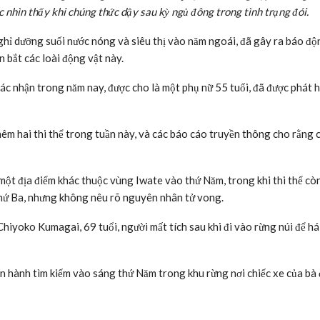
ợc nhìn thấy khi chúng thức dậy sau kỳ ngủ đông trong tình trạng đói.
ghỉ dưỡng suối nước nóng và siêu thị vào năm ngoái, đã gây ra báo độ
n bắt các loài động vật này.
c nhận trong năm nay, được cho là một phụ nữ 55 tuổi, đã được phát h
hêm hai thi thể trong tuần này, và các báo cáo truyền thông cho rằng c
 một địa điểm khác thuộc vùng Iwate vào thứ Năm, trong khi thi thể còn
thứ Ba, nhưng không nêu rõ nguyên nhân tử vong.
hiyoko Kumagai, 69 tuổi, người mất tích sau khi đi vào rừng núi để há
ến hành tìm kiếm vào sáng thứ Năm trong khu rừng nơi chiếc xe của bà