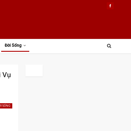
Đời Sống
i Vụ
ỜI SỐNG