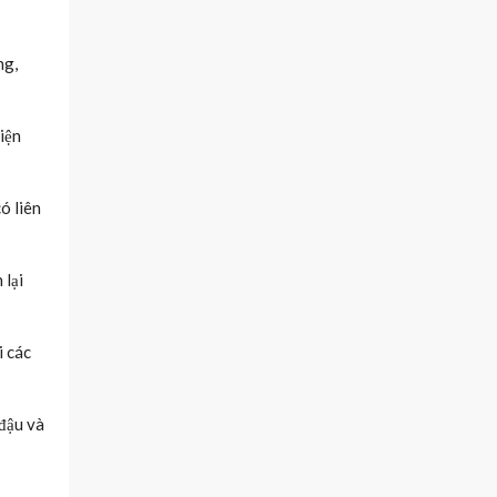
ng,
iện
ó liên
 lại
i các
 đậu và