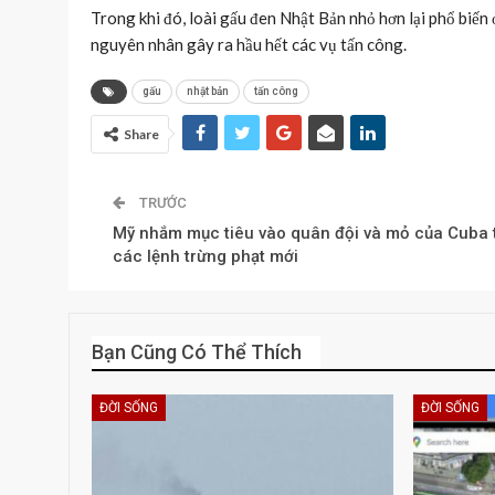
Trong khi đó, loài gấu đen Nhật Bản nhỏ hơn lại phổ biến
nguyên nhân gây ra hầu hết các vụ tấn công.
gấu
nhật bản
tấn công
Share
TRƯỚC
Mỹ nhắm mục tiêu vào quân đội và mỏ của Cuba 
các lệnh trừng phạt mới
Bạn Cũng Có Thể Thích
ĐỜI SỐNG
ĐỜI SỐNG