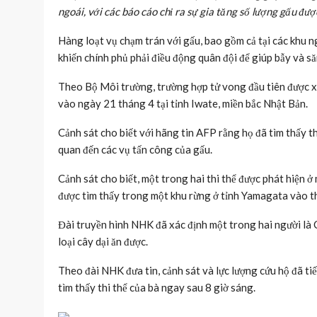
ngoái, với các báo cáo chỉ ra sự gia tăng số lượng gấu đư
Hàng loạt vụ chạm trán với gấu, bao gồm cả tại các khu n
khiến chính phủ phải điều động quân đội để giúp bẫy và să
Theo Bộ Môi trường, trường hợp tử vong đầu tiên được xá
vào ngày 21 tháng 4 tại tỉnh Iwate, miền bắc Nhật Bản.
Cảnh sát cho biết với hãng tin AFP rằng họ đã tìm thấy t
quan đến các vụ tấn công của gấu.
Cảnh sát cho biết, một trong hai thi thể được phát hiện ở
được tìm thấy trong một khu rừng ở tỉnh Yamagata vào 
Đài truyền hình NHK đã xác định một trong hai người là C
loại cây dại ăn được.
Theo đài NHK đưa tin, cảnh sát và lực lượng cứu hộ đã ti
tìm thấy thi thể của bà ngay sau 8 giờ sáng.