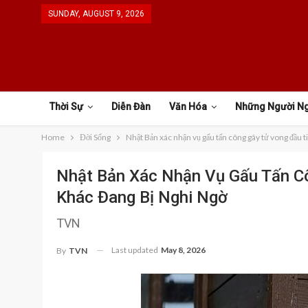
SUNDAY, AUGUST 9, 2026
Thời Sự
Diễn Đàn
Văn Hóa
Những Người N
Home
Đời Sống
Nhật Bản xác nhận vụ gấu tấn công gây tử vong đầu t
Nhật Bản Xác Nhận Vụ Gấu Tấn C
Khác Đang Bị Nghi Ngờ
TVN
Last updated
May 8, 2026
By
TVN