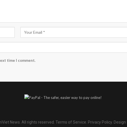
next time I comment.
iViet News. All rights reserved.
Terms of Service
.
Privacy Policy
.
Design