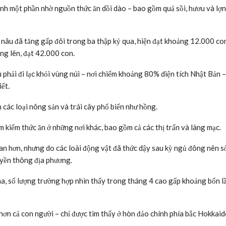
ạnh một phần nhờ nguồn thức ăn dồi dào – bao gồm quả sồi, hươu và lợ
nâu đã tăng gấp đôi trong ba thập kỷ qua, hiện đạt khoảng 12.000 co
ng lên, đạt 42.000 con.
u phải đi lạc khỏi vùng núi – nơi chiếm khoảng 80% diện tích Nhật Bản 
ết.
n các loại nông sản và trái cây phổ biến như hồng.
 kiếm thức ăn ở những nơi khác, bao gồm cả các thị trấn và làng mạc.
uan hơn, nhưng do các loài động vật đã thức dậy sau kỳ ngủ đông nên s
uyền thông địa phương.
ma, số lượng trường hợp nhìn thấy trong tháng 4 cao gấp khoảng bốn l
 hơn cả con người – chỉ được tìm thấy ở hòn đảo chính phía bắc Hokkaid