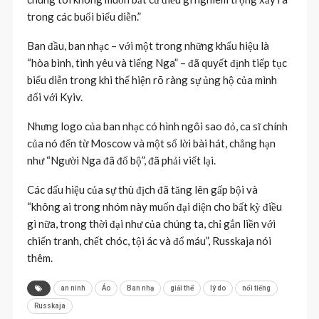
trong các buổi biểu diễn.”
Ban đầu, ban nhạc – với một trong những khẩu hiệu là
“hòa bình, tình yêu và tiếng Nga” – đã quyết định tiếp tục
biểu diễn trong khi thể hiện rõ ràng sự ủng hộ của mình
đối với Kyiv.
Nhưng logo của ban nhạc có hình ngôi sao đỏ, ca sĩ chính
của nó đến từ Moscow và một số lời bài hát, chẳng hạn
như “Người Nga đã đổ bộ”, đã phải viết lại.
Các dấu hiệu của sự thù địch đã tăng lên gấp bội và
“không ai trong nhóm này muốn đại diện cho bất kỳ điều
gì nữa, trong thời đại như của chúng ta, chỉ gắn liền với
chiến tranh, chết chóc, tội ác và đổ máu”, Russkaja nói
thêm.
an ninh
Áo
Ban nhạ
giải thể
lý do
nổi tiếng
Russkaja