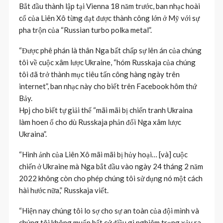
Bắt đầu thành lập tại Vienna 18 năm trước, ban nhạc hoài
cổ của Liên Xô từng đạt được thành công lớn ở Mỹ với sự
pha trộn của “Russian turbo polka metal”.
“Được phê phán là thân Nga bất chấp sự lên án của chúng
tôi về cuộc xâm lược Ukraine, “hóm Russkaja của chúng
tôi đã trở thành mục tiêu tấn công hàng ngày trên
internet”, ban nhạc này cho biết trên Facebook hôm thứ
Bảy.
Hpj cho biết tự giải thể “mãi mãi bị chiến tranh Ukraina
làm hoen ố cho dù Russkaja phản đối Nga xâm lược
Ukraina”.
“Hình ảnh của Liên Xô mãi mãi bị hủy hoại… [và] cuộc
chiến ở Ukraine mà Nga bắt đầu vào ngày 24 tháng 2 năm
2022 không còn cho phép chúng tôi sử dụng nó một cách
hài hước nữa,” Russkaja viết.
“Hiện nay chúng tôi lo sợ cho sự an toàn của đội mình và
chúng tôi không muốn bất cứ điều gì nghiêm trọng xảy ra