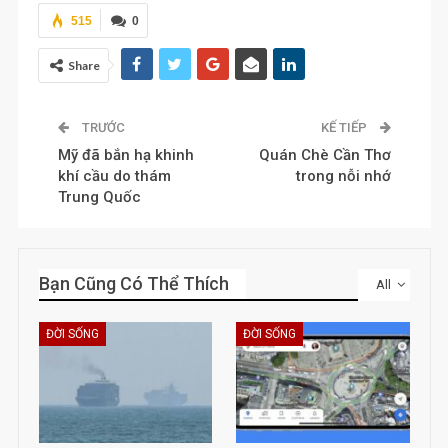
515
0
Share
TRƯỚC
KẾ TIẾP
Mỹ đã bắn hạ khinh
Quán Chè Cần Thơ
khí cầu do thám
trong nỗi nhớ
Trung Quốc
Bạn Cũng Có Thể Thích
All
ĐỜI SỐNG
ĐỜI SỐNG