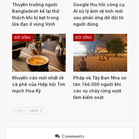
Thuyền trưởng người
Google thu hồi công cụ
Bangladesh kể lại thử
AI xử lý ảnh vệ tinh mới
thách khi bị kẹt trong
sau phản ứng dữ dội từ
lửa đạn ở vùng Vịnh
người dùng
ĐỜI SỐNG
ĐỜI SỐNG
Khuyến cáo mới nhất về
Pháp và Tây Ban Nha sơ
cà phê của Hiệp hội Tim
tán 166.000 người khi
mạch Hoa Kỳ
các vụ cháy rừng vượt
tầm kiểm soát
PREV
NEXT
Comments