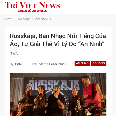
Home
Đời Sống
Âm Nhạc
Russkaja, Ban Nhạc Nổi Tiếng Của
Áo, Tự Giải Thể Vì Lý Do “an Ninh”
TVN
Last updated
Feb 5, 2023
ÂM NHẠC
ĐỜI SỐNG
By
TVN