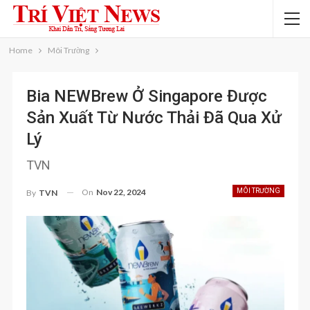
Home
Môi Trường
Bia NEWBrew Ở Singapore Được
Sản Xuất Từ ​​nước Thải Đã Qua Xử
Lý
TVN
On
Nov 22, 2024
MÔI TRƯỜNG
By
TVN