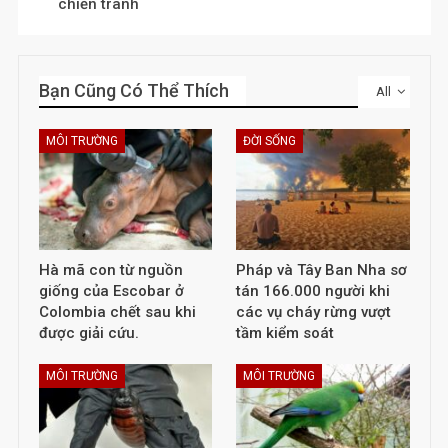
chiến tranh
Bạn Cũng Có Thể Thích
All
MÔI TRƯỜNG
ĐỜI SỐNG
Hà mã con từ nguồn
Pháp và Tây Ban Nha sơ
giống của Escobar ở
tán 166.000 người khi
Colombia chết sau khi
các vụ cháy rừng vượt
được giải cứu.
tầm kiểm soát
MÔI TRƯỜNG
MÔI TRƯỜNG