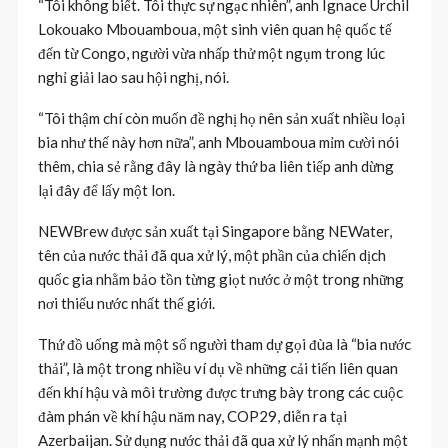
“Tôi không biết. Tôi thực sự ngạc nhiên”, anh Ignace Urchil
Lokouako Mbouamboua, một sinh viên quan hệ quốc tế
đến từ Congo, người vừa nhấp thử một ngụm trong lúc
nghỉ giải lao sau hội nghị, nói.
“Tôi thậm chí còn muốn đề nghị họ nên sản xuất nhiều loại
bia như thế này hơn nữa”, anh Mbouamboua mỉm cười nói
thêm, chia sẻ rằng đây là ngày thứ ba liên tiếp anh dừng
lại đây để lấy một lon.
NEWBrew được sản xuất tại Singapore bằng NEWater,
tên của nước thải đã qua xử lý, một phần của chiến dịch
quốc gia nhằm bảo tồn từng giọt nước ở một trong những
nơi thiếu nước nhất thế giới.
Thứ đồ uống mà một số người tham dự gọi đùa là “bia nước
thải”, là một trong nhiều ví dụ về những cải tiến liên quan
đến khí hậu và môi trường được trưng bày trong các cuộc
đàm phán về khí hậu năm nay, COP29, diễn ra tại
Azerbaijan. Sử dụng nước thải đã qua xử lý nhấn mạnh một