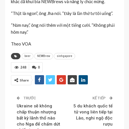
khác đã khui bia NEWBrews và nâng ly chúc mừng.
“Thật là ngon”, ông Jha nói. “Đây là lần thứ tư tôi uống”.
“Năm nay,” ông nói thêm với một tiếng cười. “Không phải
hôm nay.”
Theo VOA
beer
NEWBrew
sinhgapore
248
0
Share
TRƯỚC
KẾ TIẾP
Ukraine sẽ không
5 du khách quốc tế
chấp thuận nhượng
tử vong liên tiếp tại
bất kỳ lãnh thổ nào
Lào, nghi ngộ độc
cho Nga để chấm dứt
rượu