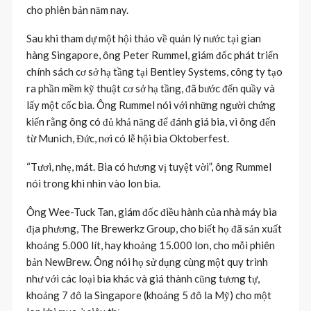
cho phiên bản năm nay.
Sau khi tham dự một hội thảo về quản lý nước tại gian
hàng Singapore, ông Peter Rummel, giám đốc phát triển
chính sách cơ sở hạ tầng tại Bentley Systems, công ty tạo
ra phần mềm kỹ thuật cơ sở hạ tầng, đã bước đến quầy và
lấy một cốc bia. Ông Rummel nói với những người chứng
kiến rằng ông có đủ khả năng để đánh giá bia, vì ông đến
từ Munich, Đức, nơi có lễ hội bia Oktoberfest.
“Tươi, nhẹ, mát. Bia có hương vị tuyệt vời”, ông Rummel
nói trong khi nhìn vào lon bia.
Ông Wee-Tuck Tan, giám đốc điều hành của nhà máy bia
địa phương, The Brewerkz Group, cho biết họ đã sản xuất
khoảng 5.000 lít, hay khoảng 15.000 lon, cho mỗi phiên
bản NewBrew. Ông nói họ sử dụng cùng một quy trình
như với các loại bia khác và giá thành cũng tương tự,
khoảng 7 đô la Singapore (khoảng 5 đô la Mỹ) cho một