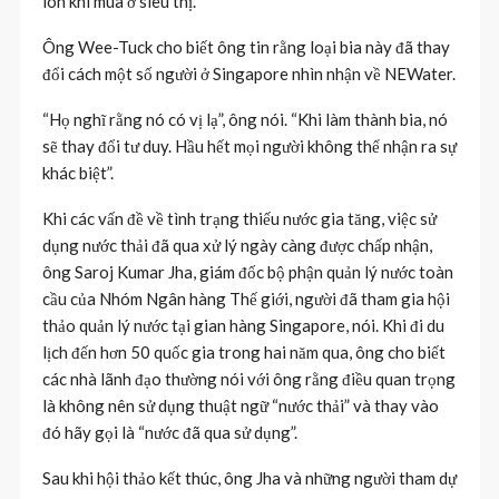
lon khi mua ở siêu thị.
Ông Wee-Tuck cho biết ông tin rằng loại bia này đã thay
đổi cách một số người ở Singapore nhìn nhận về NEWater.
“Họ nghĩ rằng nó có vị lạ”, ông nói. “Khi làm thành bia, nó
sẽ thay đổi tư duy. Hầu hết mọi người không thể nhận ra sự
khác biệt”.
Khi các vấn đề về tình trạng thiếu nước gia tăng, việc sử
dụng nước thải đã qua xử lý ngày càng được chấp nhận,
ông Saroj Kumar Jha, giám đốc bộ phận quản lý nước toàn
cầu của Nhóm Ngân hàng Thế giới, người đã tham gia hội
thảo quản lý nước tại gian hàng Singapore, nói. Khi đi du
lịch đến hơn 50 quốc gia trong hai năm qua, ông cho biết
các nhà lãnh đạo thường nói với ông rằng điều quan trọng
là không nên sử dụng thuật ngữ “nước thải” và thay vào
đó hãy gọi là “nước đã qua sử dụng”.
Sau khi hội thảo kết thúc, ông Jha và những người tham dự