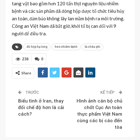
tang vật bao gồm hơn 120 tấn thịt nguyên liệu nhiễm
bệnh và các sản phẩm đã đóng hộp được tổ chức tiêu hủy
an toàn, đảm bảo không lây lan mầm bệnh ra môi trường.
Công an Việt Nam đã bắt giữ, khởi tố bị can đối với 9
người để điều tra.
đồ hộp hạ long
heo nhiễm bệnh
tả châu phi
236
0
Share
TRƯỚC
KẾ TIẾP
Biểu tình ở Iran, thay
Hình ảnh cán bộ chủ
đổi chế độ hơn là cải
chốt Cục An toàn
cách?
thực phẩm Việt Nam
cùng các bị cáo đến
tòa