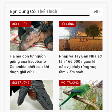
Bạn Cũng Có Thể Thích
All
MÔI TRƯỜNG
ĐỜI SỐNG
Hà mã con từ nguồn
Pháp và Tây Ban Nha sơ
giống của Escobar ở
tán 166.000 người khi
Colombia chết sau khi
các vụ cháy rừng vượt
được giải cứu.
tầm kiểm soát
MÔI TRƯỜNG
MÔI TRƯỜNG