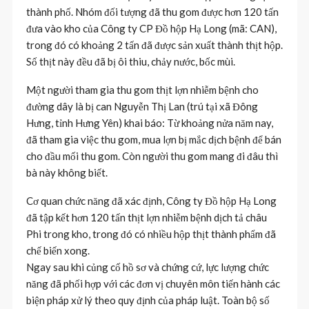
thành phố. Nhóm đối tượng đã thu gom được hơn 120 tấn
đưa vào kho của Công ty CP Đồ hộp Hạ Long (mã: CAN),
trong đó có khoảng 2 tấn đã được sản xuất thành thịt hộp.
Số thịt này đều đã bị ôi thiu, chảy nước, bốc mùi.
Một người tham gia thu gom thịt lợn nhiễm bệnh cho
đường dây là bị can Nguyễn Thị Lan (trú tại xã Đông
Hưng, tỉnh Hưng Yên) khai báo: Từ khoảng nửa năm nay,
đã tham gia việc thu gom, mua lợn bị mắc dịch bệnh để bán
cho đầu mối thu gom. Còn người thu gom mang đi đâu thì
bà này không biết.
Cơ quan chức năng đã xác định, Công ty Đồ hộp Hạ Long
đã tập kết hơn 120 tấn thịt lợn nhiễm bệnh dịch tả châu
Phi trong kho, trong đó có nhiều hộp thịt thành phẩm đã
chế biến xong.
Ngay sau khi củng cố hồ sơ và chứng cứ, lực lượng chức
năng đã phối hợp với các đơn vị chuyên môn tiến hành các
biện pháp xử lý theo quy định của pháp luật. Toàn bộ số