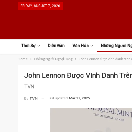
FRIDAY, AUGUST 7, 2026
Thời Sự
Diễn Đàn
Văn Hóa
Những Người N
Home
Những Người Ngoại Hạng
John Lennon được vinh danh trên 
John Lennon Được Vinh Danh Trê
TVN
Last updated
Mar 17, 2025
By
TVN