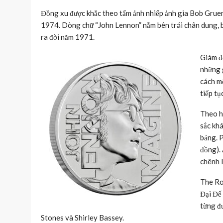
Đồng xu được khắc theo tấm ảnh nhiếp ảnh gia Bob Grue
1974. Dòng chữ “John Lennon” nằm bên trái chân dung, bê
ra đời năm 1971.
Giám đ
những g
cách mộ
tiếp tụ
Theo h
sắc kh
bảng. 
đồng). 
chênh l
The Roy
Đại Đế
từng đ
Stones và Shirley Bassey.