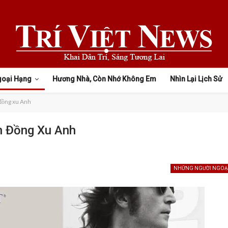
goại Hạng
Hương Nhà, Còn Nhớ Không Em
Nhìn Lại Lịch Sử
đồng xu Anh
n Đồng Xu Anh
NHỮNG NGƯỜI NGOẠ