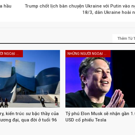
a hầu
Trump chốt lịch bàn chuyện Ukraine với Putin vào 
18/3, dân Ukraine hoài 
Thêm Từ T
NHỮNG NGƯỜI NGOẠI HẠNG
NHỮNG NGƯỜI NGOẠI HẠNG
, kiến ​​trúc sư bậc thầy của
Tỷ phú Elon Musk sẽ nhận gần 1.
đương đại, qua đời ở tuổi 96
USD cổ phiếu Tesla