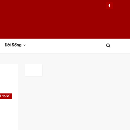
Đời Sống
I HẠNG