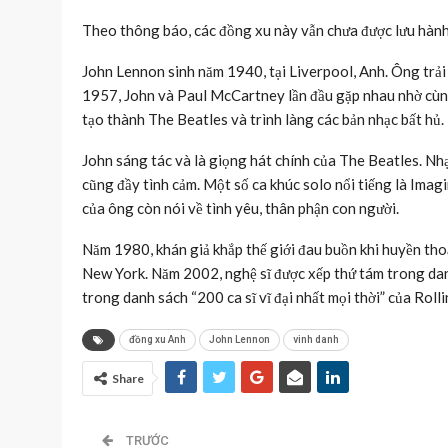
Theo thông báo, các đồng xu này vẫn chưa được lưu hành 
John Lennon sinh năm 1940, tại Liverpool, Anh. Ông trải
1957, John và Paul McCartney lần đầu gặp nhau nhờ cùng t
tạo thành The Beatles và trình làng các bản nhạc bất hủ.
John sáng tác và là giọng hát chính của The Beatles. Nh
cũng đầy tình cảm. Một số ca khúc solo nổi tiếng là Ima
của ông còn nói về tình yêu, thân phận con người.
Năm 1980, khán giả khắp thế giới đau buồn khi huyền tho
New York. Năm 2002, nghệ sĩ được xếp thứ tám trong dan
trong danh sách “200 ca sĩ vĩ đại nhất mọi thời” của Roll
đồng xu Anh
John Lennon
vinh danh
Share
TRƯỚC