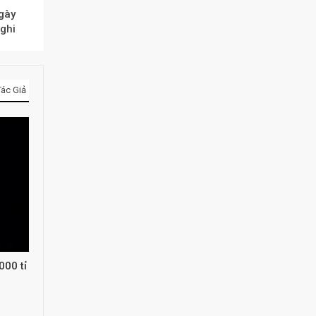
ngày
nghi
ác Giả
000 tỉ