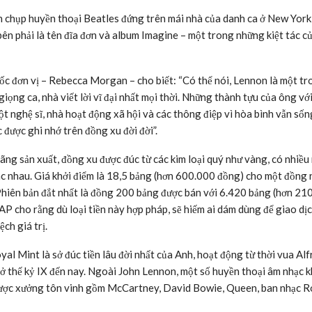
n chụp huyền thoại Beatles đứng trên mái nhà của danh ca ở New Yor
n phải là tên đĩa đơn và album Imagine – một trong những kiệt tác c
ốc đơn vị – Rebecca Morgan – cho biết: “Có thể nói, Lennon là một tr
iọng ca, nhà viết lời vĩ đại nhất mọi thời. Những thành tựu của ông với
t nghệ sĩ, nhà hoạt động xã hội và các thông điệp vì hòa bình vẫn sốn
c được ghi nhớ trên đồng xu đời đời”.
ãng sản xuất, đồng xu được đúc từ các kim loại quý như vàng, có nhiều
ác nhau. Giá khởi điểm là 18,5 bảng (hơn 600.000 đồng) cho một đồng
Phiên bản đắt nhất là đồng 200 bảng được bán với 6.420 bảng (hơn 210
AP cho rằng dù loại tiền này hợp pháp, sẽ hiếm ai dám dùng để giao dị
ệch giá trị.
al Mint là sở đúc tiền lâu đời nhất của Anh, hoạt động từ thời vua Alf
 ở thế kỷ IX đến nay. Ngoài John Lennon, một số huyền thoại âm nhạc 
ược xưởng tôn vinh gồm McCartney, David Bowie, Queen, ban nhạc R