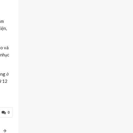
ăm
iện,
ảo và
 nhạc
ông ở
ứ 12
0
P