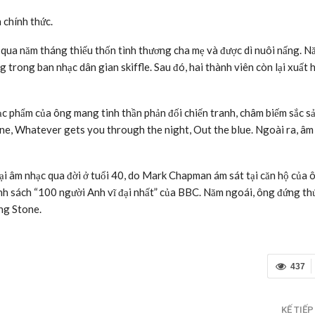
chính thức.
 qua năm tháng thiếu thốn tình thương cha mẹ và được dì nuôi nấng. N
rong ban nhạc dân gian skiffle. Sau đó, hai thành viên còn lại xuất h
ạc phẩm của ông mang tinh thần phản đối chiến tranh, châm biếm sắc s
gine, Whatever gets you through the night, Out the blue. Ngoài ra, âm
ại âm nhạc qua đời ở tuổi 40, do Mark Chapman ám sát tại căn hộ của 
h sách “100 người Anh vĩ đại nhất” của BBC. Năm ngoái, ông đứng th
ing Stone.
437
KẾ TIẾ