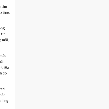
k năm
ủa ông,
ong
 tư
g mãi,
 màu
 năm
 triệu
ch do
red
khác
olling