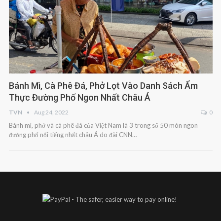
Bánh Mì, Cà Phê Đá, Phở Lọt Vào Danh Sách Ẩm
Thực Đường Phố Ngon Nhất Châu Á
TVN
Aug 24, 2022
0
Bánh mì, phở và cà phê đá của Việt Nam là 3 trong số 50 món ngon
đường phố nổi tiếng nhất châu Á do đài CNN…