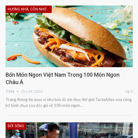
HƯƠNG NHÀ, CÒN NHỚ KHÔNG EM
Bốn Món Ngon Việt Nam Trong 100 Món Ngon
Châu Á
TVN
Oct 29, 2023
0
Trang thông tin được ví như bản đồ ẩm thực thế giới TasteAtlas vừa công
bố bình chọn của độc giả về 100 món ngon…
ĐỜI SỐNG