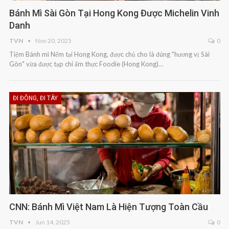
Bánh Mì Sài Gòn Tại Hong Kong Được Michelin Vinh
Danh
TVN
Nov 20, 2025
0
Tiệm Bánh mì Nếm tại Hong Kong, được chủ cho là đúng "hương vị Sài
Gòn" vừa được tạp chí ẩm thực Foodie (Hong Kong)…
ĐI ĐÔNG, ĐI TÂY
CNN: Bánh Mì Việt Nam Là Hiện Tượng Toàn Cầu
TVN
Jun 14, 2025
0