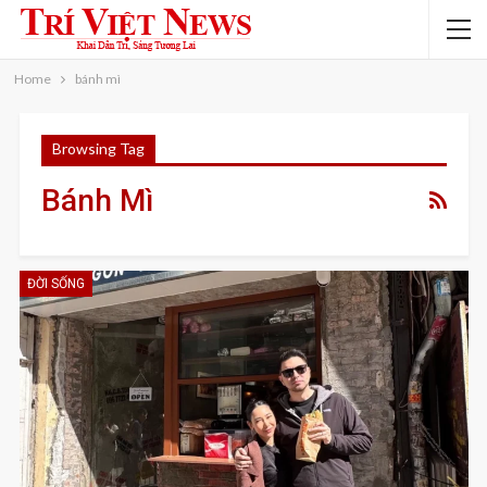
Home
bánh mì
Browsing Tag
Bánh Mì
ĐỜI SỐNG