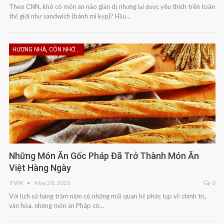
Theo CNN, khó có món ăn nào giản dị nhưng lại được yêu thích trên toàn
thế giới như sandwich (bánh mì kẹp)? Hầu…
HƯƠNG NHÀ, CÒN NHỚ KHÔNG EM
Những Món Ăn Gốc Pháp Đã Trở Thành Món Ăn
Việt Hàng Ngày
TVN
May 28, 2025
0
Với lịch sử hàng trăm năm có những mối quan hệ phức tạp về chính trị,
văn hóa, những món ăn Pháp có…