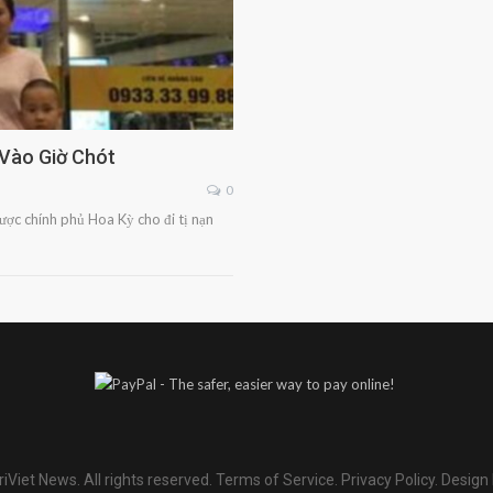
Vào Giờ Chót
0
ược chính phủ Hoa Kỳ cho đi tị nạn
iViet News. All rights reserved.
Terms of Service
.
Privacy Policy
.
Design