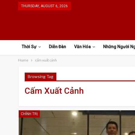
THURSDAY, AUGUST 6, 2026
Thời Sự
Diễn Đàn
Văn Hóa
Những Người N
Home
cấm xuất cảnh
Browsing Tag
Cấm Xuất Cảnh
CHÍNH TRỊ