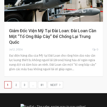
Giám Đốc Viện Mỹ Tại Đài Loan: Đài Loan Cần
Một “tổ Ong Bắp Cày” Để Chống Lại Trung
Quốc
Jul 2, 2026
0
Đại diện hàng đầu của Mỹ tại Đài Loan cho rằng hòn đảo này cần
lực lượng thiết bị không người lái (drone) hùng hậu để ngăn ngừa
xung đột và đảm bảo an ninh. Đài Loan cần một "tổ ong bắp cày"
gồm các máy bay không người lái để giúp ngăn…
1
2
3
…
81
NEXT