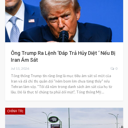
Ông Trump Ra Lệnh ‘đáp Trả Hủy Diệt ‘ Nếu Bị
Iran Ám Sát
Jul 11, 2026
0
Tổng thống Trump tin rằng ông là mục tiêu ám sát số một của
Iran và đã chỉ thị quân đội "ném bom lớn chưa từng thấy" nếu
Tehran làm vậy. "Tôi đã nằm trong danh sách ám sát của họ từ
lâu. Đó là thực tế chúng ta phải đối mặt", Tổng thống Mỹ…
CHÍNH TRỊ