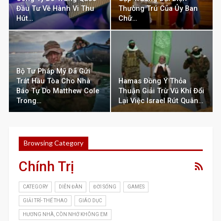
Đầu Tư Về Hành Vi Thu
Thường Trú Của Ủy Ban
Hút…
Chữ…
Bộ Tư Pháp Mỹ Đã Gửi
Trát Hầu Tòa Cho Nhà
Hamas Đồng Ý Thỏa
Báo Tự Do Matthew Cole
Thuận Giải Trừ Vũ Khí Đổi
Trong…
Lại Việc Israel Rút Quân…
Browsing Category
Chính Trị
CATEGORY
DIỄN ĐÀN
ĐỜI SỐNG
GAMES
GIẢI TRÍ- THỂ THAO
GIÁO DỤC
HƯƠNG NHÀ, CÒN NHỚ KHÔNG EM