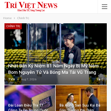
Home
Chính Trị
CHÍNH TRỊ
Nhật Bản Kỷ Niệm 81 Năm Ngày Bị Mỹ Ném
Bom Nguyên Tử Và Bóng Ma Tái Vũ Trang
TVN
Aug 7, 2026
0
Đài Loan Điều Tra 17
Bà Aung San Suu Kyi Đã
Công Ty Do Trung Quốc
Gặp Trưởng Đại Diện