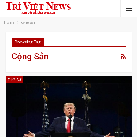
Home
cộng sản
Browsing Tag
Cộng Sản
THỜI SỰ