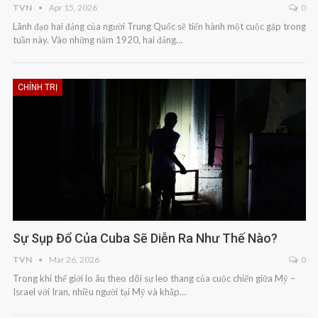
TVN
Apr 15, 2026
0
Lãnh đạo hai đảng của người Trung Quốc sẽ tiến hành một cuộc gặp trong
tuần này. Vào những năm 1920, hai đảng…
CHÍNH TRỊ
Sự Sụp Đổ Của Cuba Sẽ Diễn Ra Như Thế Nào?
TVN
Mar 26, 2026
0
Trong khi thế giới lo âu theo dõi sự leo thang của cuộc chiến giữa Mỹ –
Israel với Iran, nhiều người tại Mỹ và khắp…