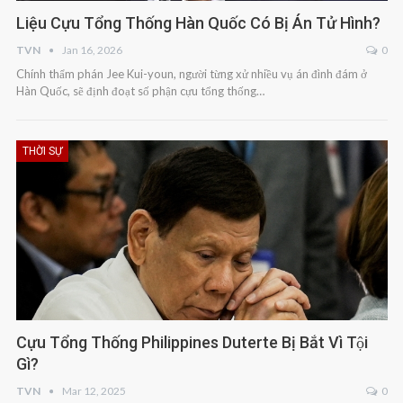
Liệu Cựu Tổng Thống Hàn Quốc Có Bị Án Tử Hình?
TVN
Jan 16, 2026
0
Chính thẩm phán Jee Kui-youn, người từng xử nhiều vụ án đình đám ở
Hàn Quốc, sẽ định đoạt số phận cựu tổng thống…
THỜI SỰ
Cựu Tổng Thống Philippines Duterte Bị Bắt Vì Tội
Gì?
TVN
Mar 12, 2025
0