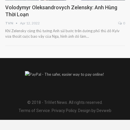
Volodymyr Oleksandrovych Zelensky: Anh Hùng
Thời Loạn
TVN
Apr 12, 2022
0
Khi Zelensky cùng thủ tướng Anh sải bước trên đường phố thủ đô Kyiv
vừa thoát cuộc bao vây của Nga, hình ảnh đó làm…
© 2018 - TriViet News. All rights reserved.
Terms of Service
.
Privacy Policy
.
Design by Devweb