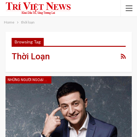
Home
thời loạn
Browsing Tag
Thời Loạn
NHỮNG NGƯỜI NGOẠI HẠNG