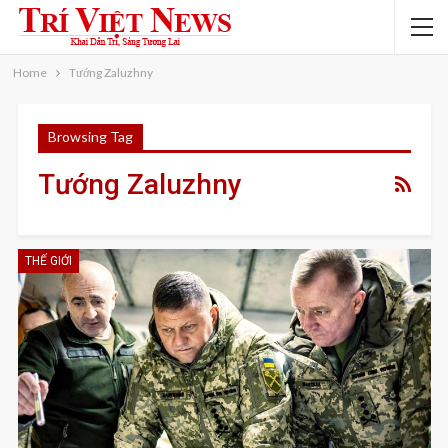
Home
Tướng Zaluzhny
Browsing Tag
Tướng Zaluzhny
THẾ GIỚI