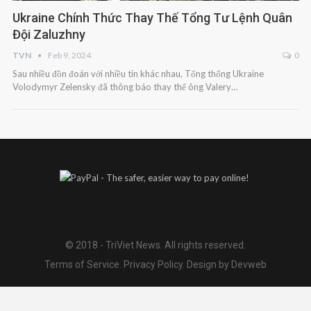
Ukraine Chính Thức Thay Thế Tổng Tư Lệnh Quân
Đội Zaluzhny
TVN
Feb 9, 2024
0
Sau nhiều đồn đoán với nhiều tin khác nhau, Tổng thống Ukraine
Volodymyr Zelensky đã thông báo thay thế ông Valery…
© 2018 - TriViet News. All rights reserved.
Terms of Service
.
Privacy Policy
.
Design by Devweb