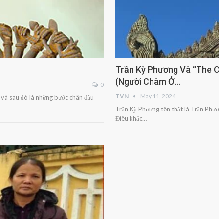
Trần Kỳ Phương Và “The C
(Người Chàm Ở…
0
TVN
May 11, 2024
c và sau đó là những bước chân đầu
Trần Kỳ Phương tên thật là Trần Phươ
Điêu khắc…