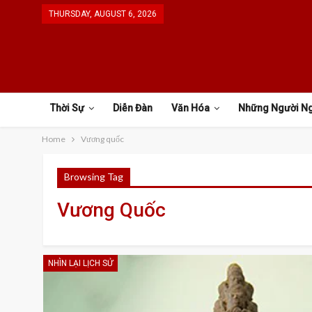
THURSDAY, AUGUST 6, 2026
Thời Sự
Diễn Đàn
Văn Hóa
Những Người N
Home
Vương quốc
Browsing Tag
Vương Quốc
NHÌN LẠI LỊCH SỬ