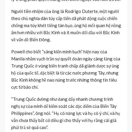
Người tiền nhiệm của ông là Rodrigo Duterte, một người
theo chủ nghĩa dân túy cấp tiến đã phát động cuộc chiến
chống ma túy khét tiếng tàn bạo, ủng hộ mối quan hệ nồng
ấm hơn nhiều với Bắc Kinh và ít muốn đối đầu với Bắc Kinh
về vấn đề Biển Đông.
Powell cho biết “sáng kiến ​​minh bạch” hiện nay của
Manila nhằm vạch trần sự quyết đoán ngày càng tăng của
Trung Quốc ở vùng biển tranh chấp đã giành được sự ủng
hộ của quốc tế, đặc biệt là từ các nước phương Tây, nhưng
Bắc Kinh không hề nao núng trước những thông tin tiêu
cực từ báo chí.
“Trung Quốc dường như đang đẩy nhanh chương trình
nghị sự của mình để kiểm soát các đặc điểm của Biển Tây
Philippines”, ông nói. “Họ có năng lực và họ có ý chí, và họ
vẫn chưa thấy bất cứ điều gì cho thấy với họ rằng cái giá
phải trả sẽ quá cao”.