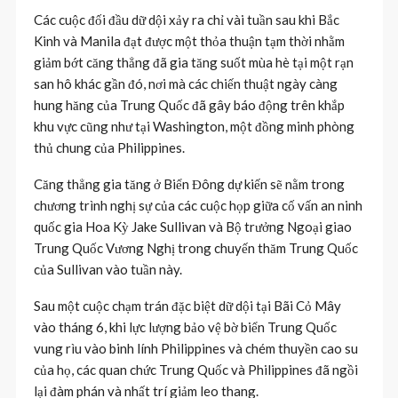
Các cuộc đối đầu dữ dội xảy ra chỉ vài tuần sau khi Bắc
Kinh và Manila đạt được một thỏa thuận tạm thời nhằm
giảm bớt căng thẳng đã gia tăng suốt mùa hè tại một rạn
san hô khác gần đó, nơi mà các chiến thuật ngày càng
hung hăng của Trung Quốc đã gây báo động trên khắp
khu vực cũng như tại Washington, một đồng minh phòng
thủ chung của Philippines.
Căng thẳng gia tăng ở Biển Đông dự kiến ​​sẽ nằm trong
chương trình nghị sự của các cuộc họp giữa cố vấn an ninh
quốc gia Hoa Kỳ Jake Sullivan và Bộ trưởng Ngoại giao
Trung Quốc Vương Nghị trong chuyến thăm Trung Quốc
của Sullivan vào tuần này.
Sau một cuộc chạm trán đặc biệt dữ dội tại Bãi Cỏ Mây
vào tháng 6, khi lực lượng bảo vệ bờ biển Trung Quốc
vung rìu vào binh lính Philippines và chém thuyền cao su
của họ, các quan chức Trung Quốc và Philippines đã ngồi
lại đàm phán và nhất trí giảm leo thang.