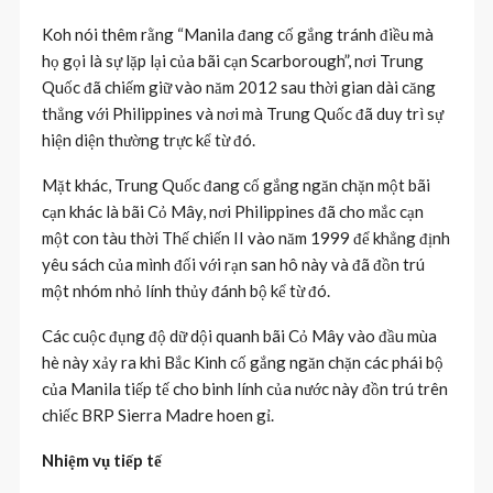
Koh nói thêm rằng “Manila đang cố gắng tránh điều mà
họ gọi là sự lặp lại của bãi cạn Scarborough”, nơi Trung
Quốc đã chiếm giữ vào năm 2012 sau thời gian dài căng
thẳng với Philippines và nơi mà Trung Quốc đã duy trì sự
hiện diện thường trực kể từ đó.
Mặt khác, Trung Quốc đang cố gắng ngăn chặn một bãi
cạn khác là bãi Cỏ Mây, nơi Philippines đã cho mắc cạn
một con tàu thời Thế chiến II vào năm 1999 để khẳng định
yêu sách của mình đối với rạn san hô này và đã đồn trú
một nhóm nhỏ lính thủy đánh bộ kể từ đó.
Các cuộc đụng độ dữ dội quanh bãi Cỏ Mây vào đầu mùa
hè này xảy ra khi Bắc Kinh cố gắng ngăn chặn các phái bộ
của Manila tiếp tế cho binh lính của nước này đồn trú trên
chiếc BRP Sierra Madre hoen gỉ.
Nhiệm vụ tiếp tế