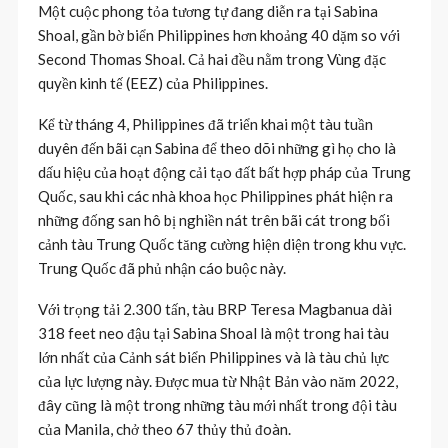
Một cuộc phong tỏa tương tự đang diễn ra tại Sabina
Shoal, gần bờ biển Philippines hơn khoảng 40 dặm so với
Second Thomas Shoal. Cả hai đều nằm trong Vùng đặc
quyền kinh tế (EEZ) của Philippines.
Kể từ tháng 4, Philippines đã triển khai một tàu tuần
duyên đến bãi cạn Sabina để theo dõi những gì họ cho là
dấu hiệu của hoạt động cải tạo đất bất hợp pháp của Trung
Quốc, sau khi các nhà khoa học Philippines phát hiện ra
những đống san hô bị nghiền nát trên bãi cát trong bối
cảnh tàu Trung Quốc tăng cường hiện diện trong khu vực.
Trung Quốc đã phủ nhận cáo buộc này.
Với trọng tải 2.300 tấn, tàu BRP Teresa Magbanua dài
318 feet neo đậu tại Sabina Shoal là một trong hai tàu
lớn nhất của Cảnh sát biển Philippines và là tàu chủ lực
của lực lượng này. Được mua từ Nhật Bản vào năm 2022,
đây cũng là một trong những tàu mới nhất trong đội tàu
của Manila, chở theo 67 thủy thủ đoàn.