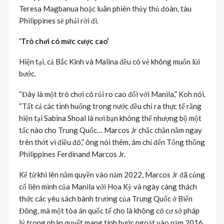
Teresa Magbanua hoặc luân phiên thủy thủ đoàn, tàu
Philippines sẽ phải rời đi.
‘Trò chơi có mức cược cao’
Hiện tại, cả Bắc Kinh và Malina đều có vẻ không muốn lùi
bước.
“Đây là một trò chơi có rủi ro cao đối với Manila,” Koh nói.
“Tất cả các tình huống trong nước đều chỉ ra thực tế rằng
hiện tại Sabina Shoal là nơi bạn không thể nhượng bộ một
tấc nào cho Trung Quốc… Marcos Jr chắc chắn nằm ngay
trên thớt vì điều đó,” ông nói thêm, ám chỉ đến Tổng thống
Philippines Ferdinand Marcos Jr.
Kể từ khi lên nắm quyền vào năm 2022, Marcos Jr đã củng
cố liên minh của Manila với Hoa Kỳ và ngày càng thách
thức các yêu sách bành trướng của Trung Quốc ở Biển
Đông, mà một tòa án quốc tế cho là không có cơ sở pháp
lý trong phán quyết mang tính bước ngoặt vào năm 2016.