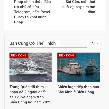
Pháp chính thức điều
Sài Gòn, một thời
tra chủ sở hữu
quà vặt say sưa mê
Telegram, cấm Pavel
đắm
Durov ra khỏi nước
Pháp
Bạn Cũng Có Thể Thích
All
BIỂN ĐÔNG
BIỂN ĐÔNG
Trung Quốc đã thừa
Chiến lược tiếp theo của
nhận có 2 người chết
Bắc Kinh ở Biển Đông
sau vụ va chạm trên
Biển Đông hồi năm 2025