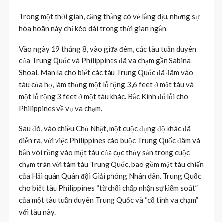
Trong một thời gian, căng thẳng có vẻ lắng dịu, nhưng sự
hòa hoãn này chỉ kéo dài trong thời gian ngắn.
Vào ngày 19 tháng 8, vào giữa đêm, các tàu tuần duyên
của Trung Quốc và Philippines đã va chạm gần Sabina
Shoal. Manila cho biết các tàu Trung Quốc đã đâm vào
tàu của họ, làm thủng một lỗ rộng 3,6 feet ở một tàu và
một lỗ rộng 3 feet ở một tàu khác. Bắc Kinh đổ lỗi cho
Philippines về vụ va chạm.
Sau đó, vào chiều Chủ Nhật, một cuộc đụng độ khác đã
diễn ra, với việc Philippines cáo buộc Trung Quốc đâm và
bắn vòi rồng vào một tàu của cục thủy sản trong cuộc
chạm trán với tám tàu ​​Trung Quốc, bao gồm một tàu chiến
của Hải quân Quân đội Giải phóng Nhân dân. Trung Quốc
cho biết tàu Philippines “từ chối chấp nhận sự kiểm soát”
của một tàu tuần duyên Trung Quốc và “cố tình va chạm”
với tàu này.