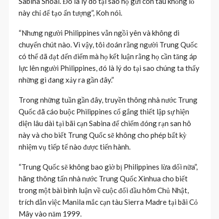
Sabina Shoal. Đó là lý do tại sao họ gửi con tàu khổng lồ
này chỉ để tạo ấn tượng”, Koh nói.
“Nhưng người Philippines vẫn ngồi yên và không di
chuyển chút nào. Vì vậy, tôi đoán rằng người Trung Quốc
có thể đã đạt đến điểm mà họ kết luận rằng họ cần tăng áp
lực lên người Philippines, đó là lý do tại sao chúng ta thấy
những gì đang xảy ra gần đây.”
Trong những tuần gần đây, truyền thông nhà nước Trung
Quốc đã cáo buộc Philippines cố gắng thiết lập sự hiện
diện lâu dài tại bãi cạn Sabina để chiếm đóng rạn san hô
này và cho biết Trung Quốc sẽ không cho phép bất kỳ
nhiệm vụ tiếp tế nào được tiến hành.
“Trung Quốc sẽ không bao giờ bị Philippines lừa dối nữa”,
hãng thông tấn nhà nước Trung Quốc Xinhua cho biết
trong một bài bình luận về cuộc đối đầu hôm Chủ Nhật,
trích dẫn việc Manila mắc cạn tàu Sierra Madre tại bãi Cỏ
Mây vào năm 1999.