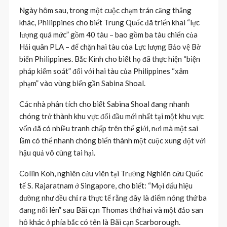
Ngày hôm sau, trong một cuộc chạm trán căng thẳng
khác, Philippines cho biết Trung Quốc đã triển khai “lực
lượng quá mức” gồm 40 tàu – bao gồm ba tàu chiến của
Hải quân PLA – để chặn hai tàu của Lực lượng Bảo vệ Bờ
biển Philippines. Bắc Kinh cho biết họ đã thực hiện “biện
pháp kiểm soát” đối với hai tàu của Philippines “xâm
phạm” vào vùng biển gần Sabina Shoal.
Các nhà phân tích cho biết Sabina Shoal đang nhanh
chóng trở thành khu vực đối đầu mới nhất tại một khu vực
vốn đã có nhiều tranh chấp trên thế giới, nơi mà một sai
lầm có thể nhanh chóng biến thành một cuộc xung đột với
hậu quả vô cùng tai hại.
Collin Koh, nghiên cứu viên tại Trường Nghiên cứu Quốc
tế S. Rajaratnam ở Singapore, cho biết: “Mọi dấu hiệu
dường như đều chỉ ra thực tế rằng đây là điểm nóng thứ ba
đang nổi lên” sau Bãi cạn Thomas thứ hai và một đảo san
hô khác ở phía bắc có tên là Bãi cạn Scarborough.