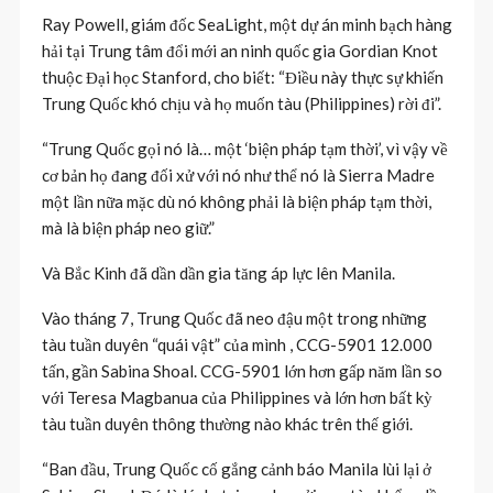
Ray Powell, giám đốc SeaLight, một dự án minh bạch hàng
hải tại Trung tâm đổi mới an ninh quốc gia Gordian Knot
thuộc Đại học Stanford, cho biết: “Điều này thực sự khiến
Trung Quốc khó chịu và họ muốn tàu (Philippines) rời đi”.
“Trung Quốc gọi nó là… một ‘biện pháp tạm thời’, vì vậy về
cơ bản họ đang đối xử với nó như thể nó là Sierra Madre
một lần nữa mặc dù nó không phải là biện pháp tạm thời,
mà là biện pháp neo giữ.”
Và Bắc Kinh đã dần dần gia tăng áp lực lên Manila.
Vào tháng 7, Trung Quốc đã neo đậu một trong những
tàu tuần duyên “quái vật” của mình , CCG-5901 12.000
tấn, gần Sabina Shoal. CCG-5901 lớn hơn gấp năm lần so
với Teresa Magbanua của Philippines và lớn hơn bất kỳ
tàu tuần duyên thông thường nào khác trên thế giới.
“Ban đầu, Trung Quốc cố gắng cảnh báo Manila lùi lại ở