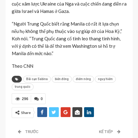
cuộc xâm lược Ukraine của Nga và cuộc chiến đang diễn ra
giữa Israel và Hamas ở Gaza.
“Người Trung Quốc biết rằng Manila có rất ít lựa chọn
nếu họ không thể phụ thuộc vào sự giúp đỡ của Hoa Kỳ,”
Koh nói. “Trung Quốc đang cố tình leo thang tình hình,
với ý định có thể là để thử xem Washington sẽ hỗ trợ
Manila đến mức nào.”
Theo CNN
Bãi cạn Sabina
biển đông
điểm nóng
nguy hiểm
trung quốc
296
0
Share
TRƯỚC
KẾ TIẾP