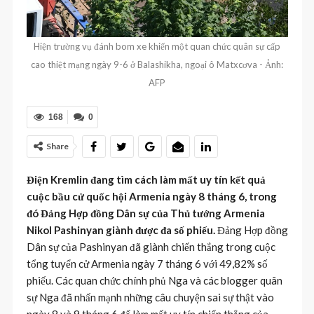
Hiện trường vụ đánh bom xe khiến một quan chức quân sự cấp
cao thiệt mạng ngày 9-6 ở Balashikha, ngoại ô Matxcơva - Ảnh:
AFP
168
0
Share
Điện Kremlin đang tìm cách làm mất uy tín kết quả
cuộc bầu cử quốc hội Armenia ngày 8 tháng 6, trong
đó Đảng Hợp đồng Dân sự của Thủ tướng Armenia
Nikol Pashinyan giành được đa số phiếu.
Đảng Hợp đồng
Dân sự của Pashinyan đã giành chiến thắng trong cuộc
tổng tuyển cử Armenia ngày 7 tháng 6 với 49,82% số
phiếu. Các quan chức chính phủ Nga và các blogger quân
sự Nga đã nhấn mạnh những câu chuyện sai sự thật vào
ngày 8 và 9 tháng 6 để làm mất uy tín chiến thắng của