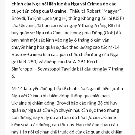
chính của Nga nối liền lục địa Nga với Crimea do các
cuộc tấn công của Ukraine
. Thiếu tá Robert “Magyar”
Brovdi, Tư lệnh Lực lượng Hệ thống Không người lái (USF)
của Ukraine, đã báo cáo vào ngày 9 tháng 6 rằng Bộ chỉ
huy quân sự Nga của Cụm Lực lượng phía Đông (GoF) đã
ban hành một sắc lệnh vào ngày 6 tháng 6 cấm vận
chuyển hàng hóa quân sự dọc theo đường cao tốc M-14
Rostov-Crimea (mà các quan chức chiếm đóng của Nga
gọi là R-280) và đường cao tốc A-291 Kerch –
Simferopol – Sevastopol Tavrida bắt đầu từ ngày 7 tháng
6.
M-14
là
tuyến đường tiếp tế chính của Nga nối liền lục địa
Nga với Crimea bị chiếm đóng thông qua miền nam
Ukraine bị chiếm đóng. Brovdi báo cáo rằng Bộ chỉ huy
quân sự Nga đã cấm vận chuyển hậu cần dọc theo
những
con đường này vì lý do an toàn do hỏa lực của Ukraine
kiểm soát các đường cao tốc này. Hạn chế được báo cáo
này tiếp nối các hạn chế trước đó của các quan chức chiếm