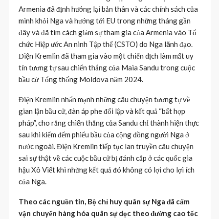
Armenia đã định hướng lại bản thân và các chính sách của
mình khỏi Nga và hướng tới EU trong những tháng gần
đây và đã tìm cách giảm sự tham gia của Armenia vào Tổ
chức Hiệp ước An ninh Tập thể (CSTO) do Nga lãnh đạo.
Điện Kremlin đã tham gia vào một chiến dịch làm mất uy
tín tương tự sau chiến thắng của Maia Sandu trong cuộc
bầu cử Tổng thống Moldova năm 2024.
Điện Kremlin nhấn mạnh những câu chuyện tương tự về
gian lận bầu cử, đàn áp phe đối lập và kết quả “bất hợp
pháp”, cho rằng chiến thắng của Sandu chỉ thành hiện thực
sau khi kiểm đếm phiếu bầu của cộng đồng người Nga ở
nước ngoài. Điện Kremlin tiếp tục lan truyền câu chuyện
sai sự thật về các cuộc bầu cử bị đánh cắp ở các quốc gia
hậu Xô Viết khi những kết quả đó không có lợi cho lợi ích
của Nga.
Theo các nguồn tin, Bộ chỉ huy quân sự Nga đã cấm
vận chuyển hàng hóa quân sự dọc theo đường cao tốc