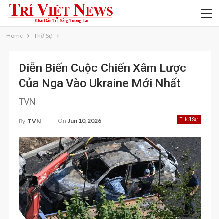
Home
Thời Sự
Diễn Biến Cuộc Chiến Xâm Lược
Của Nga Vào Ukraine Mới Nhất
TVN
On
Jun 10, 2026
THỜI SỰ
By
TVN