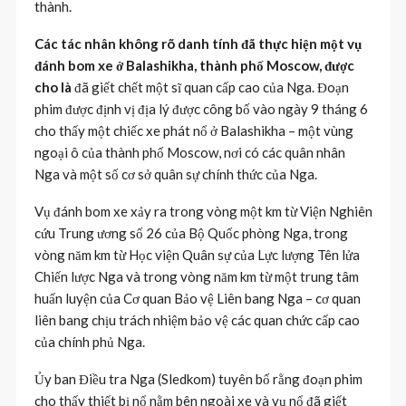
thành.
Các tác nhân không rõ danh tính đã thực hiện một vụ
đánh bom xe ở Balashikha, thành phố Moscow, được
cho là
đã giết chết một sĩ quan cấp cao của Nga. Đoạn
phim được định vị địa lý được công bố vào ngày 9 tháng 6
cho thấy một chiếc xe phát nổ ở Balashikha – một vùng
ngoại ô của thành phố Moscow, nơi có các quân nhân
Nga và một số cơ sở quân sự chính thức của Nga.
Vụ đánh bom xe xảy ra trong vòng một km từ Viện Nghiên
cứu Trung ương số 26 của Bộ Quốc phòng Nga, trong
vòng năm km từ Học viện Quân sự của Lực lượng Tên lửa
Chiến lược Nga và trong vòng năm km từ một trung tâm
huấn luyện của Cơ quan Bảo vệ Liên bang Nga – cơ quan
liên bang chịu trách nhiệm bảo vệ các quan chức cấp cao
của chính phủ Nga.
Ủy ban Điều tra Nga (Sledkom) tuyên bố rằng đoạn phim
cho thấy thiết bị nổ nằm bên ngoài xe và vụ nổ đã giết