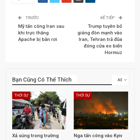
TRƯỚC
KẾ TIẾP
Mỹ tấn công Iran sau
Trump tuyên bố
khi trực thăng
giáng đòn mạnh vào
Apache bị bắn rơi
Iran, Tehran trả đũa
đóng cửa eo biển
Hormuz
Bạn Cũng Có Thể Thích
All
THỜI SỰ
THỜI SỰ
Xả súng trong trường
Nga tấn công vào Kyiv