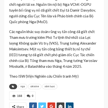
chết người lái xe. Nguồn tin nội bộ Nga VChK-OGPU
tuyên bố rằng vụ nổ đã giết chết Đại tá Damir Davydov,
người đứng đầu Cục Tên lửa và Pháo binh chính của Bộ
Quốc phòng Nga (MoD).
Các nguồn khác suy đoán rằng vụ tấn công đã giết chết
Tham mưu trưởng kiêm Phó Tư lệnh thứ nhất của Lực
lượng Không quân Vũ trụ (VKS), Trung tướng Alexander
Maksimtsev. Một vụ tấn công bằng thiết bị nổ tự chế
(IED) tương tự đã giết chết phó giám đốc Cục Tác chiến
chính của Bộ Tổng tham mưu Nga, Trung tướng Yaroslav
Moskalik, ở Balashikha vào tháng 4 năm 2025.
Theo ISW (Viện Nghiên cứu Chiến tranh Mỹ)
nga
ukraine
xâm lược
168
0
Share