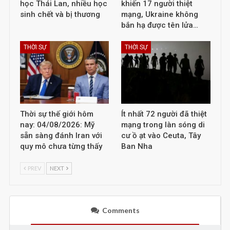
học Thái Lan, nhiều học
khiến 17 người thiệt
sinh chết và bị thương
mạng, Ukraine không
bắn hạ được tên lửa…
THỜI SỰ
THỜI SỰ
Thời sự thế giới hôm
Ít nhất 72 người đã thiệt
nay: 04/08/2026: Mỹ
mạng trong làn sóng di
sẵn sàng đánh Iran với
cư ồ ạt vào Ceuta, Tây
quy mô chưa từng thấy
Ban Nha
PREV
NEXT
Comments