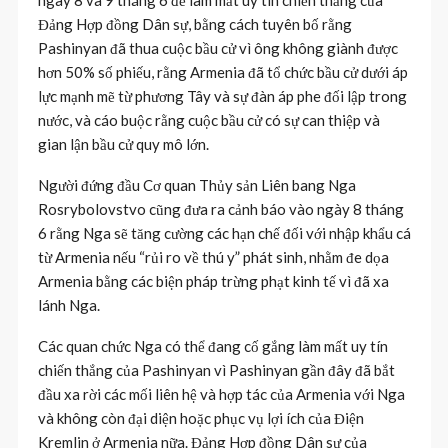
Đảng Hợp đồng Dân sự, bằng cách tuyên bố rằng
Pashinyan đã thua cuộc bầu cử vì ông không giành được
hơn 50% số phiếu, rằng Armenia đã tổ chức bầu cử dưới áp
lực mạnh mẽ từ phương Tây và sự đàn áp phe đối lập trong
nước, và cáo buộc rằng cuộc bầu cử có sự can thiệp và
gian lận bầu cử quy mô lớn.
Người đứng đầu Cơ quan Thủy sản Liên bang Nga
Rosrybolovstvo cũng đưa ra cảnh báo vào ngày 8 tháng
6 rằng Nga sẽ tăng cường các hạn chế đối với nhập khẩu cá
từ Armenia nếu “rủi ro về thú y” phát sinh, nhằm đe dọa
Armenia bằng các biện pháp trừng phạt kinh tế vì đã xa
lánh Nga.
Các quan chức Nga có thể đang cố gắng làm mất uy tín
chiến thắng của Pashinyan vì Pashinyan gần đây đã bắt
đầu xa rời các mối liên hệ và hợp tác của Armenia với Nga
và không còn đại diện hoặc phục vụ lợi ích của Điện
Kremlin ở Armenia nữa. Đảng Hợp đồng Dân sự của