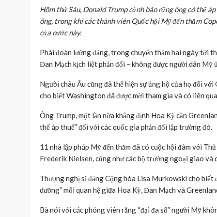
Hôm thứ Sáu, Donald Trump cảnh báo rằng ông có thể áp 
ông, trong khi các thành viên Quốc hội Mỹ đến thăm Cope
của nước này.
Phái đoàn lưỡng đảng, trong chuyến thăm hai ngày tới t
Đan Mạch kịch liệt phản đối – không được người dân Mỹ 
Người châu Âu cũng đã thể hiện sự ủng hộ của họ đối vớ
cho biết Washington đã được mời tham gia và có liên qua
Ông Trump, một lần nữa khẳng định Hoa Kỳ cần Greenland
thể áp thuế” đối với các quốc gia phản đối lập trường đó.
11 nhà lập pháp Mỹ đến thăm đã có cuộc hội đàm với Th
Frederik Nielsen, cũng như các bộ trưởng ngoại giao và 
Thượng nghị sĩ đảng Cộng hòa Lisa Murkowski cho biết đã
dưỡng” mối quan hệ giữa Hoa Kỳ, Đan Mạch và Greenlan
Bà nói với các phóng viên rằng “đại đa số” người Mỹ khô