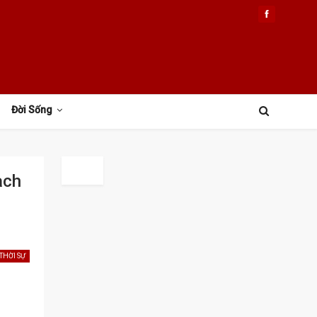
Đời Sống
ạch
THỜI SỰ