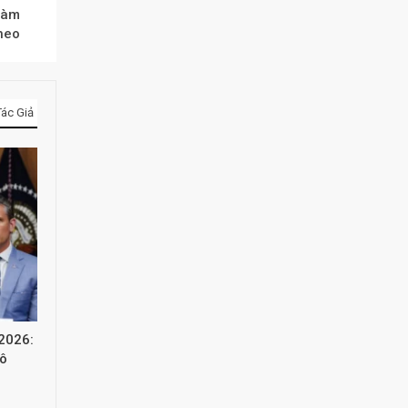
 làm
 heo
ác Giả
/2026:
mô