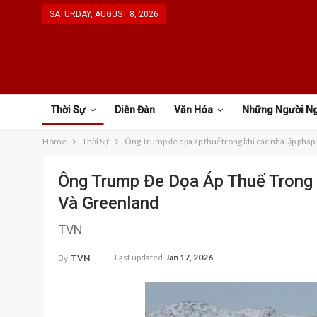
SATURDAY, AUGUST 8, 2026
Thời Sự
Diễn Đàn
Văn Hóa
Những Người N
Home
Thời Sự
Ông Trump đe dọa áp thuế trong khi các nhà lập ph
Ông Trump Đe Dọa Áp Thuế Trong
Và Greenland
TVN
Last updated
Jan 17, 2026
By
TVN