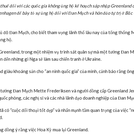
thuế đối với các quốc gia không ủng hộ kế hoạch sáp nhập Greenland 
nhagen để bày tỏ sự ủng hộ đối với Đan Mạch và hòn đảo tự trị ở Bắc
hủ đô Đan Mạch, cho biết tham vọng lãnh thổ lâu nay của tổng thống M
ủng hộ.
i Greenland, trong một nhiệm vụ trinh sát quân sự mà một tướng Đan 
n đến những gì Nga sẽ làm sau chiến tranh ở Ukraine.
 giàu khoáng sản cho “an ninh quốc gia” của mình, cảnh báo rằng ông
ủ tướng Đan Mạch Mette Frederiksen và người đồng cấp Greenland Je
quốc phòng, các nghị sĩ và các nhà lãnh đạo doanh nghiệp của Đan Mạ
 có “cuộc đối thoại tốt đẹp” và nhấn mạnh tầm quan trọng của việc “n
d.
ng đồng ý rằng việc Hoa Kỳ mua lại Greenland.