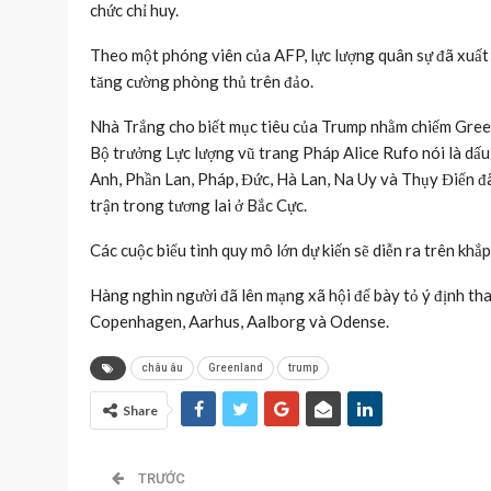
chức chỉ huy.
Theo một phóng viên của AFP, lực lượng quân sự đã xuất
tăng cường phòng thủ trên đảo.
Nhà Trắng cho biết mục tiêu của Trump nhằm chiếm Greenl
Bộ trưởng Lực lượng vũ trang Pháp Alice Rufo nói là dấu 
Anh, Phần Lan, Pháp, Đức, Hà Lan, Na Uy và Thụy Điển đã 
trận trong tương lai ở Bắc Cực.
Các cuộc biểu tình quy mô lớn dự kiến ​​sẽ diễn ra trên 
Hàng nghìn người đã lên mạng xã hội để bày tỏ ý định tha
Copenhagen, Aarhus, Aalborg và Odense.
châu âu
Greenland
trump
Share
TRƯỚC