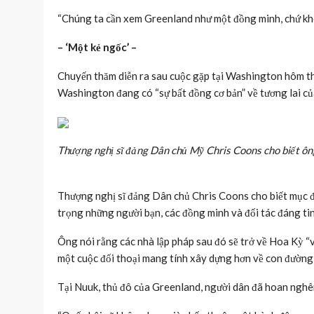
“Chúng ta cần xem Greenland như một đồng minh, chứ khôn
– ‘Một kẻ ngốc’ –
Chuyến thăm diễn ra sau cuộc gặp tại Washington hôm t
Washington đang có “sự bất đồng cơ bản” về tương lai c
Thượng nghị sĩ đảng Dân chủ Mỹ Chris Coons cho biết ông
Thượng nghị sĩ đảng Dân chủ Chris Coons cho biết mục đ
trọng những người bạn, các đồng minh và đối tác đáng ti
Ông nói rằng các nhà lập pháp sau đó sẽ trở về Hoa Kỳ “
một cuộc đối thoại mang tính xây dựng hơn về con đường t
Tại Nuuk, thủ đô của Greenland, người dân đã hoan nghên