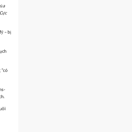
của
 Cực
ỹ – bị
Mạch
 “có
ns-
ch.
uôi