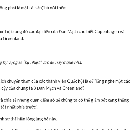
g phải là một tài sản,” bà nói thêm.
hứ Tư, trong đó các đại diện của Đan Mạch cho biết Copenhagen và
ủa Greenland.
 hy vọng sẽ “hạ nhiệt” vấn đề này ở quê nhà.
ích chuyến thăm của các thành viên Quốc hội là để “lắng nghe một cá
n cậy của chúng ta ở Đan Mạch và Greenland”.
và chia sẻ những quan điểm đó để chúng ta có thể giảm bớt căng thẳng
ốt nhất phía trước”.
h sự thể hiện lòng ủng hộ này.