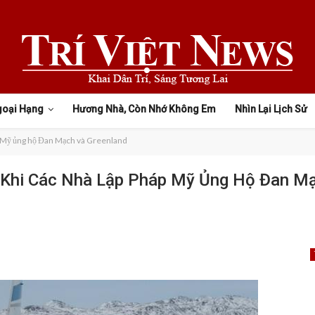
goại Hạng
Hương Nhà, Còn Nhớ Không Em
Nhìn Lại Lịch Sử
áp Mỹ ủng hộ Đan Mạch và Greenland
 Khi Các Nhà Lập Pháp Mỹ Ủng Hộ Đan M