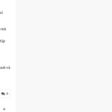
bố
u mà
 tập
.
Nuuk và
0
P