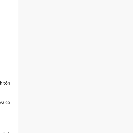
ch tôn
 và có