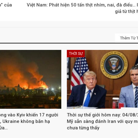
o” của
Việt Nam: Phát hiện 50 tấn thịt nhím, nai, đà điểu…
giả từ thịt
Thêm Từ T
THỜI SỰ
ng vào Kyiv khiến 17 người
Thời sự thế giới hôm nay: 04/08
, Ukraine không bắn hạ
Mỹ sẵn sàng đánh Iran với quy 
lửa…
chưa từng thấy