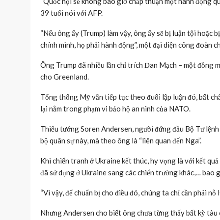
“Quốc hội sẽ không bao giờ chấp thuận một hành động quân
39 tuổi nói với AFP.
“Nếu ông ấy (Trump) làm vậy, ông ấy sẽ bị luận tội hoặc b
chính mình, họ phải hành động”, một đại diện công đoàn cho
Ông Trump đã nhiều lần chỉ trích Đan Mạch – một đồng m
cho Greenland.
Tổng thống Mỹ vẫn tiếp tục theo đuổi lập luận đó, bất ch
lại nằm trong phạm vi bảo hộ an ninh của NATO.
Thiếu tướng Soren Andersen, người đứng đầu Bộ Tư lệnh 
bộ quân sự này, mà theo ông là “liên quan đến Nga”.
Khi chiến tranh ở Ukraine kết thúc, hy vọng là với kết q
đã sử dụng ở Ukraine sang các chiến trường khác,… bao g
“Vì vậy, để chuẩn bị cho điều đó, chúng ta chỉ cần phải nỗ
Nhưng Andersen cho biết ông chưa từng thấy bất kỳ tàu 