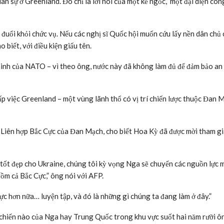
 sự ở Greenland. Đó chỉ là lời nói của một kẻ ngốc,” một đại diện cô
ị đuổi khỏi chức vụ. Nếu các nghị sĩ Quốc hội muốn cứu lấy nền dân chủ
 biết, với điều kiện giấu tên.
inh của NATO – vì theo ông, nước này đã không làm đủ để đảm bảo an
ấp việc Greenland – một vùng lãnh thổ có vị trí chiến lược thuộc Đan 
Liên hợp Bắc Cực của Đan Mạch, cho biết Hoa Kỳ đã được mời tham gi
uả tốt đẹp cho Ukraine, chúng tôi kỳ vọng Nga sẽ chuyển các nguồn lực 
ồm cả Bắc Cực,” ông nói với AFP.
 lực hơn nữa… luyện tập, và đó là những gì chúng ta đang làm ở đây.”
chiến nào của Nga hay Trung Quốc trong khu vực suốt hai năm rưỡi ô