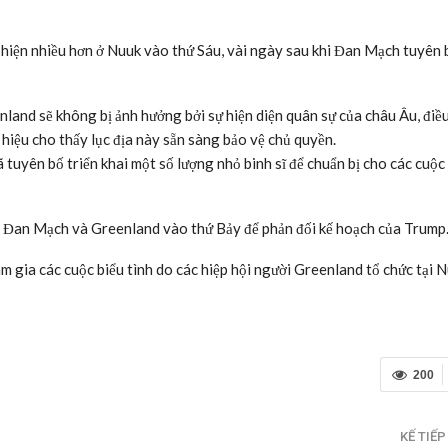
 hiện nhiều hơn ở Nuuk vào thứ Sáu, vài ngày sau khi Đan Mạch tuyên 
and sẽ không bị ảnh hưởng bởi sự hiện diện quân sự của châu Âu, điề
hiệu cho thấy lục địa này sẵn sàng bảo vệ chủ quyền.
tuyên bố triển khai một số lượng nhỏ binh sĩ để chuẩn bị cho các cuộc
khắp Đan Mạch và Greenland vào thứ Bảy để phản đối kế hoạch của Trump
m gia các cuộc biểu tình do các hiệp hội người Greenland tổ chức tại 
200
KẾ TIẾ