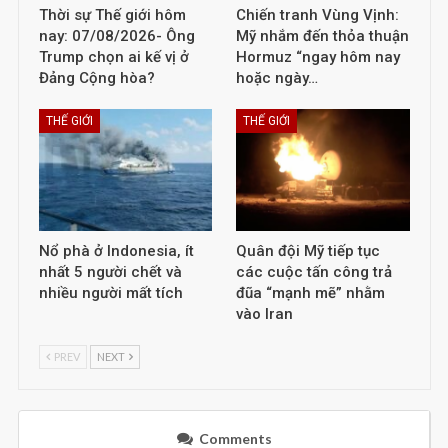
Thời sự Thế giới hôm
Chiến tranh Vùng Vịnh:
nay: 07/08/2026- Ông
Mỹ nhắm đến thỏa thuận
Trump chọn ai kế vị ở
Hormuz “ngay hôm nay
Đảng Cộng hòa?
hoặc ngày…
THẾ GIỚI
THẾ GIỚI
Nổ phà ở Indonesia, ít
Quân đội Mỹ tiếp tục
nhất 5 người chết và
các cuộc tấn công trả
nhiều người mất tích
đũa “mạnh mẽ” nhằm
vào Iran
PREV
NEXT
Comments