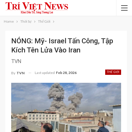
Home
Thời Sự
Thế Giới
NÓNG: Mỹ- Israel Tấn Công, Tập
Kích Tên Lửa Vào Iran
TVN
Last updated
Feb 28, 2026
THẾ GIỚI
By
TVN