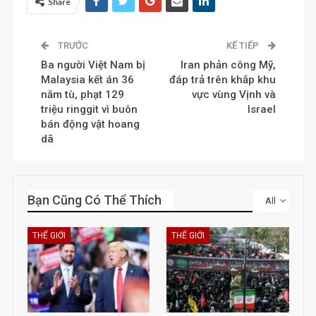
Share
TRƯỚC
KẾ TIẾP
Ba người Việt Nam bị
Iran phản công Mỹ,
Malaysia kết án 36
đáp trả trên khắp khu
năm tù, phạt 129
vực vùng Vịnh và
triệu ringgit vì buôn
Israel
bán động vật hoang
dã
Bạn Cũng Có Thể Thích
All
THẾ GIỚI
THẾ GIỚI