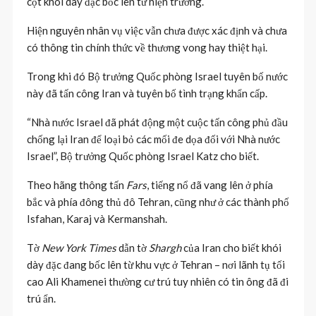
cột khói dày đặc bốc lên từ hiện trường.
Hiện nguyên nhân vụ việc vẫn chưa được xác định và chưa
có thông tin chính thức về thương vong hay thiệt hại.
Trong khi đó Bộ trưởng Quốc phòng Israel tuyên bố nước
này đã tấn công Iran và tuyên bố tình trạng khẩn cấp.
“Nhà nước Israel đã phát động một cuộc tấn công phủ đầu
chống lại Iran để loại bỏ các mối đe dọa đối với Nhà nước
Israel”, Bộ trưởng Quốc phòng Israel Katz cho biết.
Theo hãng thông tấn
Fars
, tiếng nổ đã vang lên ở phía
bắc và phía đông thủ đô Tehran, cũng như ở các thành phố
Isfahan, Karaj và Kermanshah.
Tờ
New York Times
dẫn tờ
Shargh
của Iran cho biết khói
dày đặc đang bốc lên từ khu vực ở Tehran – nơi lãnh tụ tối
cao Ali Khamenei thường cư trú tuy nhiên có tin ông đã đi
trú ẩn.