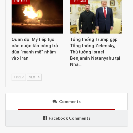
THẾ GIỚI
THẾ GIỚI
Quân đội Mỹ tiếp tục
Tổng thống Trump gặp
các cuộc tấn công trả
Tổng thống Zelensky,
đũa “mạnh mẽ” nhằm
Thủ tướng Israel
vào Iran
Benjamin Netanyahu tại
Nhà…
PREV
NEXT
Comments
Facebook Comments