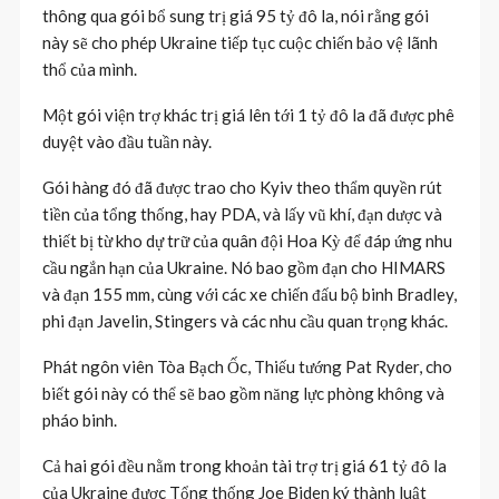
thông qua gói bổ sung trị giá 95 tỷ đô la, nói rằng gói
này sẽ cho phép Ukraine tiếp tục cuộc chiến bảo vệ lãnh
thổ của mình.
Một gói viện trợ khác trị giá lên tới 1 tỷ đô la đã được phê
duyệt vào đầu tuần này.
Gói hàng đó đã được trao cho Kyiv theo thẩm quyền rút
tiền của tổng thống, hay PDA, và lấy vũ khí, đạn dược và
thiết bị từ kho dự trữ của quân đội Hoa Kỳ để đáp ứng nhu
cầu ngắn hạn của Ukraine. Nó bao gồm đạn cho HIMARS
và đạn 155 mm, cùng với các xe chiến đấu bộ binh Bradley,
phi đạn Javelin, Stingers và các nhu cầu quan trọng khác.
Phát ngôn viên Tòa Bạch Ốc, Thiếu tướng Pat Ryder, cho
biết gói này có thể sẽ bao gồm năng lực phòng không và
pháo binh.
Cả hai gói đều nằm trong khoản tài trợ trị giá 61 tỷ đô la
của Ukraine được Tổng thống Joe Biden ký thành luật