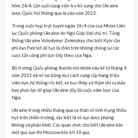
hôm 24/4. Lần cuối cùng viện trợ bổ sung cho Ukraine
được Quốc hội thông qua là vào năm 2022.
Trong cuộc họp trực tuyến ngày 26/4 của của Nhóm Liên
lạc Quốc phòng Ukraine do Ngũ Giác Đài chủ trì, Tổng
thống Ukraine Volodymyr Zelenskyy cho biết Kyiv cần
phi đạn Patriot để tạo lá chắn trên không chống lại các
cuộc tấn công phi đạn tiếp theo của Nga.
Bộ trưởng Quốc phòng Austin nói nhóm này kể từ tháng 4
năm 2022 đã nỗ lực bằng mọi cách cung cấp hàng triệu
viên đạn, hệ thống rốc két, xe bọc thép và thậm chí cả máy
bay phản lực để giúp Ukraine đẩy lùi cuộc xâm lược của
Nga.
Ukraine trong nhiều tháng qua ca thán về tình trạng thiếu
hụt trên chiến trường, đặc biệt là về đạn dược phòng
không và pháo binh. Các quan chức cho biết Ukraine bắn
một quả đạn thì Moscow bắn tới 10 quả.