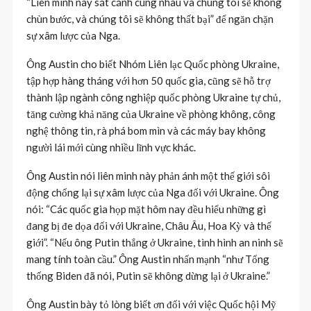
“Liên minh này sát cánh cùng nhau và chúng tôi sẽ không
chùn bước, và chúng tôi sẽ không thất bại” để ngăn chặn
sự xâm lược của Nga.
Ông Austin cho biết Nhóm Liên lạc Quốc phòng Ukraine,
tập hợp hàng tháng với hơn 50 quốc gia, cũng sẽ hỗ trợ
thành lập ngành công nghiệp quốc phòng Ukraine tự chủ,
tăng cường khả năng của Ukraine về phòng không, công
nghệ thông tin, rà phá bom mìn và các máy bay không
người lái mới cùng nhiều lĩnh vực khác.
Ông Austin nói liên minh này phản ánh một thế giới sôi
động chống lại sự xâm lược của Nga đối với Ukraine. Ông
nói: “Các quốc gia họp mặt hôm nay đều hiểu những gì
đang bị đe dọa đối với Ukraine, Châu Âu, Hoa Kỳ và thế
giới”. “Nếu ông Putin thắng ở Ukraine, tình hình an ninh sẽ
mang tính toàn cầu.” Ông Austin nhấn mạnh “như Tổng
thống Biden đã nói, Putin sẽ không dừng lại ở Ukraine.”
Ông Austin bày tỏ lòng biết ơn đối với việc Quốc hội Mỹ