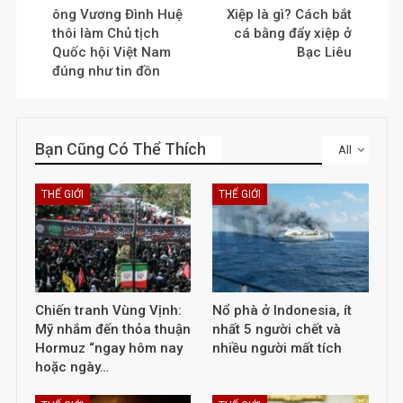
ông Vương Đình Huệ
Xiệp là gì? Cách bắt
thôi làm Chủ tịch
cá bằng đẩy xiệp ở
Quốc hội Việt Nam
Bạc Liêu
đúng như tin đồn
Bạn Cũng Có Thể Thích
All
THẾ GIỚI
THẾ GIỚI
Chiến tranh Vùng Vịnh:
Nổ phà ở Indonesia, ít
Mỹ nhắm đến thỏa thuận
nhất 5 người chết và
Hormuz “ngay hôm nay
nhiều người mất tích
hoặc ngày…