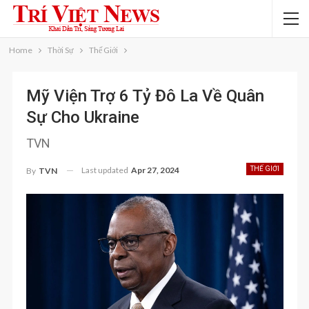
Home
Thời Sự
Thế Giới
Mỹ Viện Trợ 6 Tỷ Đô La Về Quân
Sự Cho Ukraine
TVN
Last updated
Apr 27, 2024
THẾ GIỚI
By
TVN