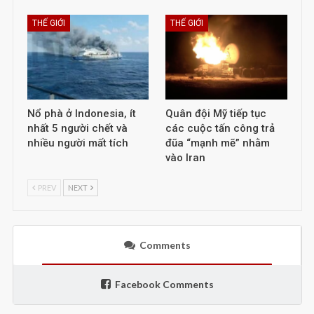
THẾ GIỚI
THẾ GIỚI
Nổ phà ở Indonesia, ít
Quân đội Mỹ tiếp tục
nhất 5 người chết và
các cuộc tấn công trả
nhiều người mất tích
đũa “mạnh mẽ” nhằm
vào Iran
PREV
NEXT
Comments
Facebook Comments