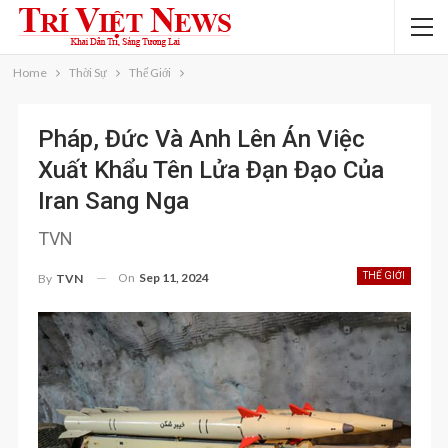
Home
Thời Sự
Thế Giới
Pháp, Đức Và Anh Lên Án Việc
Xuất Khẩu Tên Lửa Đạn Đạo Của
Iran Sang Nga
TVN
On
Sep 11, 2024
THẾ GIỚI
By
TVN