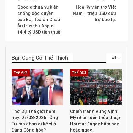
Google thua vụ kiện
Hoa Kỳ viện trợ Việt
chống độc quyền
Nam 1 triệu USD cứu
của EU; Tòa án Châu
trợ bão lụt
Âu truy thu Apple
14,4 tỷ USD tiền thuế
Bạn Cũng Có Thể Thích
All
THẾ GIỚI
THẾ GIỚI
Thời sự Thế giới hôm
Chiến tranh Vùng Vịnh:
nay: 07/08/2026- Ông
Mỹ nhắm đến thỏa thuận
Trump chọn ai kế vị ở
Hormuz “ngay hôm nay
Đảng Cộng hòa?
hoặc ngày…