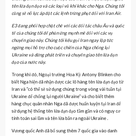
tên lửa đạn đạo và các loại vũ khí khác cho Nga. Chúng tôi
cũng sẽ nỗ lực áp đặt các lệnh trừng phạt đối với Iran Air.
E3 đang phối hợp chặt chẽ với các đối tác châu Âu và quốc
tế của chúng tôi để phản ứng mạnh mẽ đối với các vụ
chuyển giao này. Chúng tôi kêu gọi Iran ngay lập tức
ngừng mọi hỗ trợ cho cuộc chiến của Nga chống lại
Ukraine và dừng phát triển và chuyển giao tên lửa đạn
đạo của nước này.
Trong khi đó, Ngoại trưởng Hoa Kỳ Antony Blinken cho
biết Nga hiện đã nhận được các lô hàng tên lửa đạn đạo từ
Iran và “có thể sẽ sử dụng chúng trong vòng vài tuần tại
Ukraine để chống lại người Ukraine” và cho biết thêm
hàng chục quân nhân Nga đã được huấn luyện tại Iran để
sử dụng hệ thống tên lửa đạn đạo tầm gần và có nguy cơ
tính toán sai lầm và tên lửa bắn ra ngoài Ukraine .
Vương quốc Anh đã bổ sung thêm 7 quốc gia vào danh