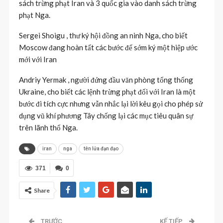
sách trừng phạt Iran và 3 quốc gia vào danh sách trừng
phạt Nga.
Sergei Shoigu , thư ký hội đồng an ninh Nga, cho biết
Moscow đang hoàn tất các bước để sớm ký một hiệp ước
mới với Iran
Andriy Yermak , người đứng đầu văn phòng tổng thống
Ukraine, cho biết các lệnh trừng phạt đối với Iran là một
bước đi tích cực nhưng vẫn nhắc lại lời kêu gọi cho phép sử
dụng vũ khí phương Tây chống lại các mục tiêu quân sự
trên lãnh thổ Nga.
iran
nga
tên lửa đạn đạo
371
0
Share
TRƯỚC
KẾ TIẾP