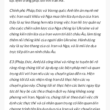
đặt lệnh trừng phạt đối với Iran Air.
Chính phủ Pháp, Đức và Vương quốc Anh lên án mạnh mẽ
việc Iran xuất khẩu và Nga mua tên lửa đạn đạo của Iran.
Đây là sự leo thang hơn nữa trong việc Iran hỗ trợ quân sự
cho cuộc chiến xâm lược của Nga chống lại Ukraine và sẽ
chứng kiến ​​tên lửa của Iran vươn tới đất châu Âu, làm tăng
thêm nỗi thống khổ của người dân Ukraine. Hành động
này là sự leo thang của cả Iran và Nga, và là mối đe dọa
trực tiếp đến an ninh châu Âu.
E3 (Pháp, Đức, Anh) đã công khai và riêng tư tuyên bố rõ
ràng rằng chúng tôi sẽ áp dụng các biện pháp mới và quan
trọng đối với Iran nếu các vụ chuyển giao diễn ra. Hiện
chúng tôi đã xác nhận rằng Iran đã thực hiện các vụ
chuyển giao này. Chúng tôi sẽ thực hiện các bước ngay lập
tức để hủy bỏ các thỏa thuận dịch vụ hàng không song
phương với Iran. Ngoài ra, chúng tôi sẽ theo đuổi việc chỉ
định các thực thể và cá nhân quan trọng có liên quan đến
chương trình tên lửa đạn đạo của Iran và việc chuyển giao