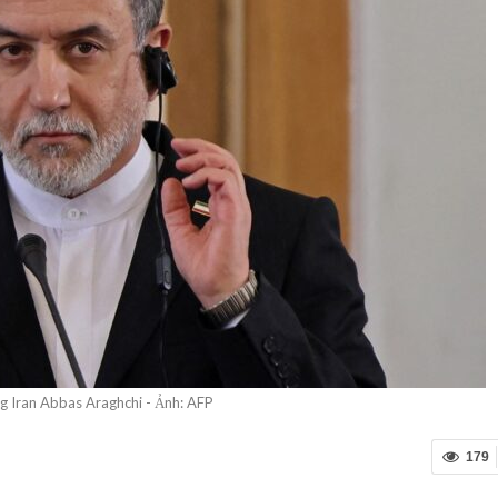
g Iran Abbas Araghchi - Ảnh: AFP
179