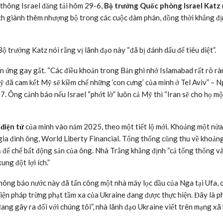
 thông Israel đăng tải hôm 29-6,
Bộ trưởng Quốc phòng Israel Katz
ách giành thêm nhượng bộ trong các cuộc đàm phán, đồng thời khẳng đ
 trưởng Katz nói rằng vị lãnh đạo này “đã bị đánh dấu để tiêu diệt”.
n ứng gay gắt. “Các điều khoản trong Bản ghi nhớ Islamabad rất rõ rà
 đã cam kết Mỹ sẽ kiềm chế những ‘con cưng’ của mình ở Tel Aviv” – N
. Ông cảnh báo nếu Israel “phớt lờ” luôn cả Mỹ thì “Iran sẽ cho họ mộ
 điện tử
của mình vào năm 2025, theo một tiết lộ mới. Khoảng một nửa
a gia đình ông, World Liberty Financial. Tổng thống cũng thu về khoảng
 đế chế bất động sản của ông. Nhà Trắng khẳng định “cả tổng thống và
ng đột lợi ích.”
hông báo nước này đã tấn công một nhà máy lọc dầu của Nga tại Ufa, 
biện pháp trừng phạt tầm xa của Ukraine đang được thực hiện. Đây là p
g gây ra đối với chúng tôi”, nhà lãnh đạo Ukraine viết trên mạng xã 