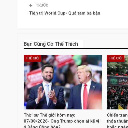
TRƯỚC
Tiên tri World Cup- Quá tam ba bận
Bạn Cũng Có Thể Thích
THẾ GIỚI
THẾ GIỚI
Thời sự Thế giới hôm nay:
Chiến tra
07/08/2026- Ông Trump chọn ai kế vị
thỏa thuậ
ở Đảng Cộng hòa?
hoặc ngày