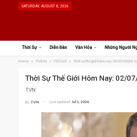
SATURDAY, AUGUST 8, 2026
Thời Sự
Diễn Đàn
Văn Hóa
Những Người N
Home
Thời Sự
Thế Giới
Thời sự thế giới hôm nay: 02/07/2026- Is
Thời Sự Thế Giới Hôm Nay: 02/07/
TVN
Last updated
Jul 1, 2026
By
TVN