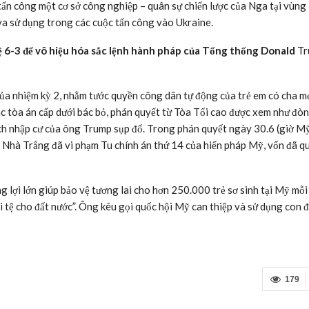
tấn công một cơ sở công nghiệp – quân sự chiến lược của Nga tại vùng
ơva sử dụng trong các cuộc tấn công vào Ukraine.
lệ 6-3 để vô hiệu hóa sắc lệnh hành pháp của Tổng thống Donald
Tr
ủa nhiệm kỳ 2, nhằm tước quyền công dân tự động của trẻ em có cha mẹ
các tòa án cấp dưới bác bỏ, phán quyết từ Tòa Tối cao được xem như đò
ch nhập cư của ông Trump sụp đổ. Trong phán quyết ngày 30.6 (giờ Mỹ
 Nhà Trắng đã vi phạm Tu chính án thứ 14 của hiến pháp Mỹ, vốn đã q
 lợi lớn giúp bảo vệ tương lai cho hơn 250.000 trẻ sơ sinh tại Mỹ mỗi
i tệ cho đất nước”. Ông kêu gọi quốc hội Mỹ can thiệp và sử dụng con
179