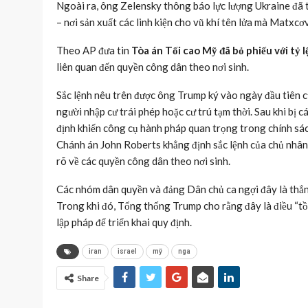
Ngoài ra, ông Zelensky thông báo lực lượng Ukraine đã 
– nơi sản xuất các linh kiện cho vũ khí tên lửa mà Matxc
Theo AP đưa tin
Tòa án Tối cao Mỹ đã bỏ phiếu với tỷ 
liên quan đến quyền công dân theo nơi sinh.
Sắc lệnh nêu trên được ông Trump ký vào ngày đầu tiên c
người nhập cư trái phép hoặc cư trú tạm thời. Sau khi bị 
định khiến công cụ hành pháp quan trọng trong chính sá
Chánh án John Roberts khẳng định sắc lệnh của chủ nhân
rõ về các quyền công dân theo nơi sinh.
Các nhóm dân quyền và đảng Dân chủ ca ngợi đây là thắng
Trong khi đó, Tổng thống Trump cho rằng đây là điều “tồ
lập pháp để triển khai quy định.
iran
israel
mỹ
nga
Share