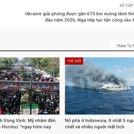
KẾ TIẾ
Ukraine giải phóng được gần 670 km vuông lãnh th
đầu năm 2026, Nga tiếp tục tấn công vào 
Thêm Từ T
THẾ GIỚI
nh Vùng Vịnh: Mỹ nhắm đến
Nổ phà ở Indonesia, ít nhất 5 ng
n Hormuz “ngay hôm nay
chết và nhiều người mất tích
…