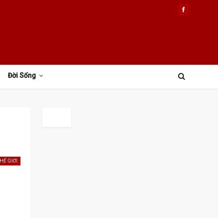
Đời Sống
HẾ GIỚI