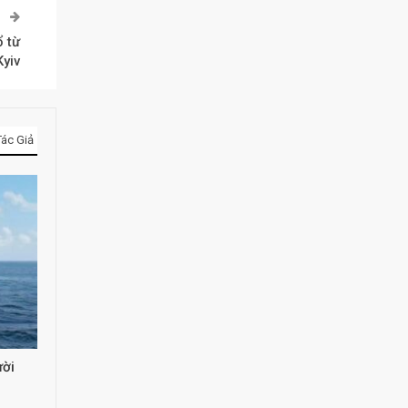
P
ổ từ
Kyiv
ác Giả
ười