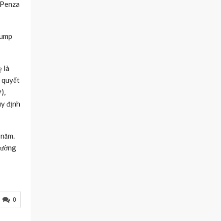
 Penza
ump
 là
n quyết
),
uy định
 năm.
 đường
0