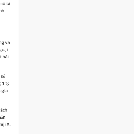
mô tả
ịnh
ng và
goại
t bài
 số
 1 tỷ
 gia
cách
hản
hội X.