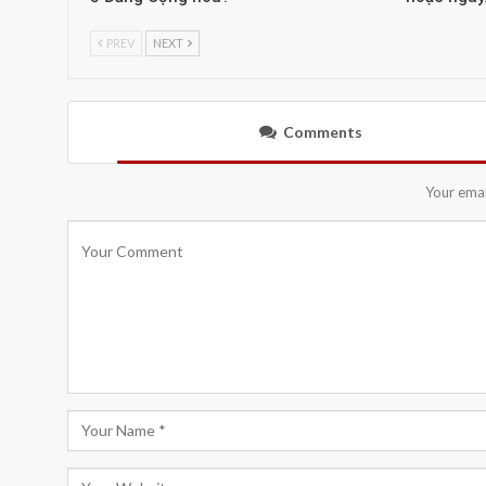
PREV
NEXT
Comments
Your emai