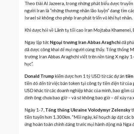
Theo Đài Al Jazeera, trong những phát biểu được truyền
người Iran là “những thương nhân lão luyện” đang tìm c
Israel sẽ không cho phép Iran phát triển vũ khí hạt nhân.
Khi được hỏi về Lãnh tụ tối cao Iran Mojtaba Khamenei, Bộ
Ngay lập tức
Ngoại trưởng Iran Abbas Araghchi
đã phả
đã được công khai để mọi người cùng thấy. Tổng thống Mỹ
trưởng Iran Abbas Araghchi viết trên nền tảng X ngày 1-7
học”.
Donald Trump
kiếm được hơn 1 tỷ USD từ các dự án
tiền
tiền đó đến từ việc bán token tại công ty tiền điện tử củ
USD khác từ các doanh nghiệp khác của mình, bao gồm cả
đình ông chưa bao giờ – và sẽ không bao giờ – để xảy ra xu
Ngày 1-7,
Tổng thống Ukraine Volodymyr Zelensky
t
tiền tuyến hơn 1.300km. “Mỗi ngày, kế hoạch áp đặt các 
ứng hoàn toàn chính đáng trước mọi hành động mà Nga đan