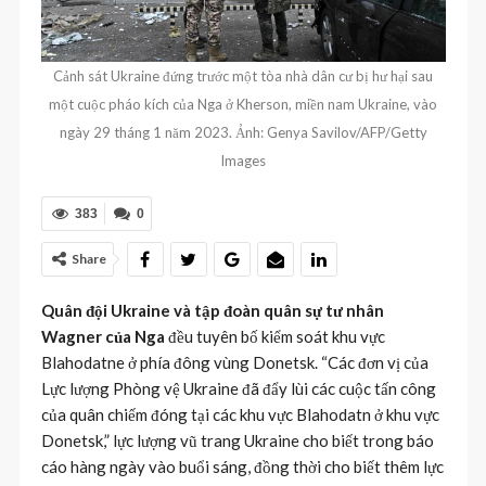
Cảnh sát Ukraine đứng trước một tòa nhà dân cư bị hư hại sau
một cuộc pháo kích của Nga ở Kherson, miền nam Ukraine, vào
ngày 29 tháng 1 năm 2023. Ảnh: Genya Savilov/AFP/Getty
Images
383
0
Share
Quân đội Ukraine và tập đoàn quân sự tư nhân
Wagner của Nga
đều tuyên bố kiểm soát khu vực
Blahodatne ở phía đông vùng Donetsk. “Các đơn vị của
Lực lượng Phòng vệ Ukraine đã đẩy lùi các cuộc tấn công
của quân chiếm đóng tại các khu vực Blahodatn ở khu vực
Donetsk,” lực lượng vũ trang Ukraine cho biết trong báo
cáo hàng ngày vào buổi sáng, đồng thời cho biết thêm lực