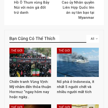
Hồ Ô Thum vùng Bảy
Cao ủy Nhân quyền
Núi với món gà đốt
Liên Hợp Quốc lên
trứ danh
án sự tàn bạo tại
Myanmar
Bạn Cũng Có Thể Thích
All
THẾ GIỚI
THẾ GIỚI
Chiến tranh Vùng Vịnh:
Nổ phà ở Indonesia, ít
Mỹ nhắm đến thỏa thuận
nhất 5 người chết và
Hormuz “ngay hôm nay
nhiều người mất tích
hoặc ngày…
THẾ GIỚI
THẾ GIỚI