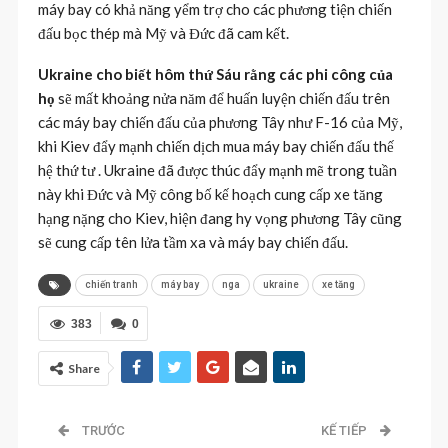
máy bay có khả năng yểm trợ cho các phương tiện chiến
đấu bọc thép mà Mỹ và Đức đã cam kết.
Ukraine cho biết hôm thứ Sáu rằng các phi công của
họ
sẽ mất khoảng nửa năm để huấn luyện chiến đấu trên
các máy bay chiến đấu của phương Tây như F-16 của Mỹ,
khi Kiev đẩy mạnh chiến dịch mua máy bay chiến đấu thế
hệ thứ tư . Ukraine đã được thúc đẩy mạnh mẽ trong tuần
này khi Đức và Mỹ công bố kế hoạch cung cấp xe tăng
hạng nặng cho Kiev, hiện đang hy vọng phương Tây cũng
sẽ cung cấp tên lửa tầm xa và máy bay chiến đấu.
chiến tranh
máy bay
nga
ukraine
xe tăng
383
0
Share
TRƯỚC
KẾ TIẾP