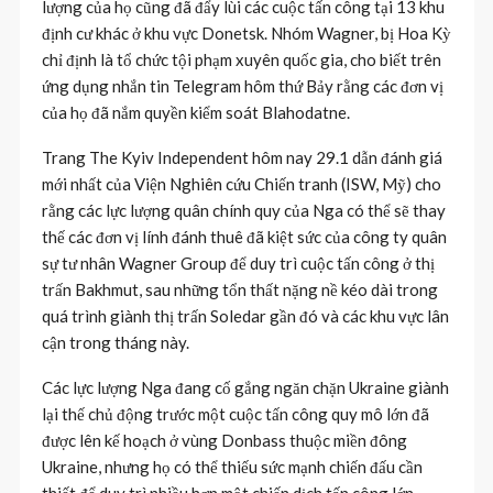
lượng của họ cũng đã đẩy lùi các cuộc tấn công tại 13 khu
định cư khác ở khu vực Donetsk. Nhóm Wagner, bị Hoa Kỳ
chỉ định là tổ chức tội phạm xuyên quốc gia, cho biết trên
ứng dụng nhắn tin Telegram hôm thứ Bảy rằng các đơn vị
của họ đã nắm quyền kiểm soát Blahodatne.
Trang The Kyiv Independent hôm nay 29.1 dẫn đánh giá
mới nhất của Viện Nghiên cứu Chiến tranh (ISW, Mỹ) cho
rằng các lực lượng quân chính quy của Nga có thể sẽ thay
thế các đơn vị lính đánh thuê đã kiệt sức của công ty quân
sự tư nhân Wagner Group để duy trì cuộc tấn công ở thị
trấn Bakhmut, sau những tổn thất nặng nề kéo dài trong
quá trình giành thị trấn Soledar gần đó và các khu vực lân
cận trong tháng này.
Các lực lượng Nga đang cố gắng ngăn chặn Ukraine giành
lại thế chủ động trước một cuộc tấn công quy mô lớn đã
được lên kế hoạch ở vùng Donbass thuộc miền đông
Ukraine, nhưng họ có thể thiếu sức mạnh chiến đấu cần
thiết để duy trì nhiều hơn một chiến dịch tấn công lớn,