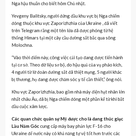
Nga hậu thuẫn cho biết hôm Chủ nhật.
Yevgeny Balitsky, người đứng đầu khu vực bị Nga chiếm
đóng thuộc khu vực Zaporizhzhia của Ukraine , đã viết
trên Telegram rằng một tên lửa đã được phóng từ hệ
thống Himars tại một cây cầu đường sắt bắc qua sông
Molochna.
“Vào thời điểm này, công việc cải tạo đang được tiến hành
tại cơ sở. Theo dữ liệu sơ bộ, do hậu quả của vụ pháo kích,
4 người từ lữ đoàn đường sắt đã thiệt mạng, 5 người khác
bị thương, họ đang được chăm sóc y tế cần thiết,” ông nói.
Khu vực Zaporizhzhia, bao gồm nhà máy điện hạt nhân lớn
nhất châu Âu, đã bị Nga chiếm đóng một phần kể từ khi bắt
đầu cuộc xâm lược.
Các quan chức quân sự Mỹ được cho là đang thúc giục
Lầu Năm Góc
cung cấp máy bay phản lực F-16 cho
Ukraine để nước này có khả năng tự vệ tốt hơn trước các