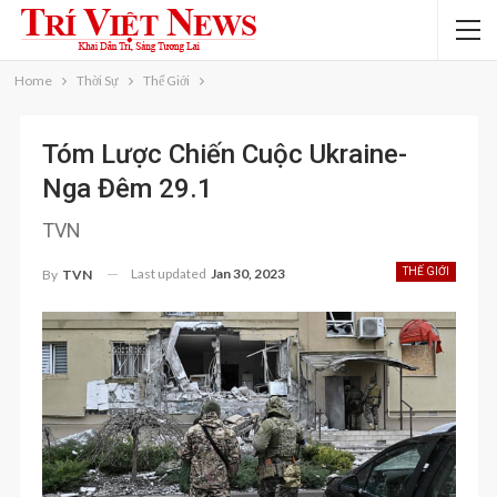
Home
Thời Sự
Thế Giới
Tóm Lược Chiến Cuộc Ukraine-
Nga Đêm 29.1
TVN
Last updated
Jan 30, 2023
THẾ GIỚI
By
TVN