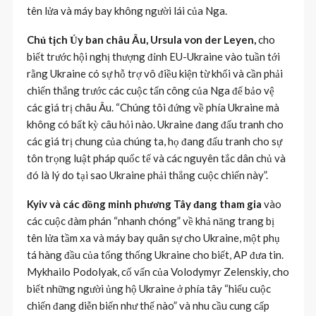
tên lửa và máy bay không người lái của Nga.
Chủ tịch Ủy ban châu Âu, Ursula von der Leyen,
cho
biết trước hội nghị thượng đỉnh EU-Ukraine vào tuần tới
rằng Ukraine có sự hỗ trợ vô điều kiện từ khối và cần phải
chiến thắng trước các cuộc tấn công của Nga để bảo vệ
các giá trị châu Âu. “Chúng tôi đứng về phía Ukraine mà
không có bất kỳ câu hỏi nào. Ukraine đang đấu tranh cho
các giá trị chung của chúng ta, họ đang đấu tranh cho sự
tôn trọng luật pháp quốc tế và các nguyên tắc dân chủ và
đó là lý do tại sao Ukraine phải thắng cuộc chiến này”.
Kyiv và các đồng minh phương Tây đang tham gia
vào
các cuộc đàm phán “nhanh chóng” về khả năng trang bị
tên lửa tầm xa và máy bay quân sự cho Ukraine, một phụ
tá hàng đầu của tổng thống Ukraine cho biết, AP đưa tin.
Mykhailo Podolyak, cố vấn của Volodymyr Zelenskiy, cho
biết những người ủng hộ Ukraine ở phía tây “hiểu cuộc
chiến đang diễn biến như thế nào” và nhu cầu cung cấp