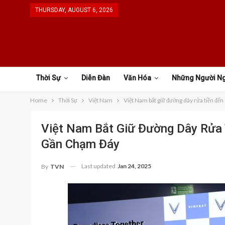
THURSDAY, AUGUST 6, 2026
Thời Sự
Diễn Đàn
Văn Hóa
Những Người N
Home
Thời Sự
Việt Nam
Việt Nam bắt giữ đường dây rửa tiền đến
Việt Nam Bắt Giữ Đường Dây Rửa T
Gần Chạm Đáy
Last updated
Jan 24, 2025
By
TVN