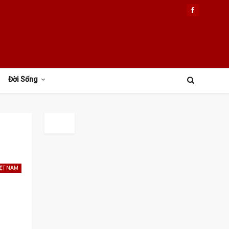
Đời Sống
IỆT NAM