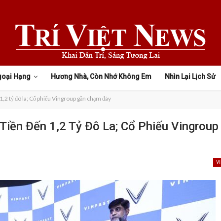
goại Hạng
Hương Nhà, Còn Nhớ Không Em
Nhìn Lại Lịch Sử
 1,2 tỷ đô la; Cổ phiếu Vingroup gần chạm đáy
iền Đến 1,2 Tỷ Đô La; Cổ Phiếu Vingroup
V