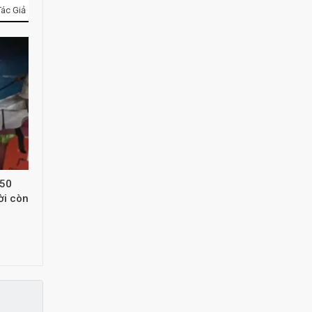
ác Giả
 50
ời còn