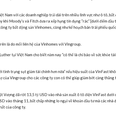
iệt Nam với các doanh nghiệp trải dài trên nhiều lĩnh vực như ô tô, bất
ày khi Moody’s và Fitch đưa ra xếp hạng tín dụng “rác” [dưới điểm đầu 
công ty bất động sản Vinhomes, cũng như kế hoạch bán trái phiếu quốc 
ên là do mối liên hệ của Vinhomes với Vingroup.
uther tại Việt Nam cho biết năm nay “có thể là chỉ báo về sức khỏe tài
i tình trạng sụt giảm tài chính hơn nữa” nếu hiệu suất của VinFast kh
trợ của Vingroup cho các công ty con có thể giúp giảm bớt căng thẳng 
t Vượng đã rót 13,5 tỷ USD vào nhà sản xuất ô tô điện VinFast dưới
USD vào tháng 11, bất chấp những lo ngại về khoản đầu tư mà các nhà 
hất của công ty.