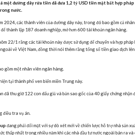
há một đường dây rửa tiền đã đưa 1,2 tỷ USD tiền mặt bất hợp pháp
trong nước.
m 2024, các thành viên của đường dây này, trong đó bao gồm cả nhân
g để thành lập 187 doanh nghiệp, mở hơn 600 tài khoản ngân hàng.
 hôm 22/1 rằng các tài khoản này được sử dụng để chuyển và hợp pháp
ngoài về Việt Nam, đồng thời nói thêm rằng tổng số tiền giao dịch lên
ao gồm một nhân viên ngân hàng.
 hiện tại thành phố ven biển miền Trung này.
n đã thu giữ 122 con dấu giả và bản sao gốc của 40 giấy chứng nhận 
điều tra vụ án.
oup
đang phải đối mặt với sự dò xét mới về chiến lược hỗ trợ nhà sản xu
ức thấp nhất trong nhiều năm khi các nhà đầu tư nước ngoài bán ra và 