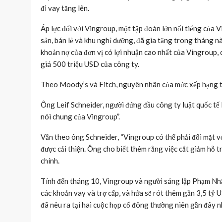
đi vay tăng lên.
Áp lực đối với Vingroup, một tập đoàn lớn nổi tiếng của V
sản, bán lẻ và khu nghỉ dưỡng, đã gia tăng trong tháng n
khoản nợ của đơn vị có lợi nhuận cao nhất của Vingroup, 
giá 500 triệu USD của công ty.
Theo Moody’s và Fitch, nguyên nhân của mức xếp hạng tr
Ông Leif Schneider, người đứng đầu công ty luật quốc tế L
nói chung của Vingroup”.
Vẫn theo ông Schneider, “Vingroup có thể phải đối mặt vớ
được cải thiện. Ông cho biết thêm rằng việc cắt giảm hỗ 
chính.
Tính đến tháng 10, Vingroup và người sáng lập Phạm Nhậ
các khoản vay và trợ cấp, và hứa sẽ rót thêm gần 3,5 tỷ 
đã nêu ra tại hai cuộc họp cổ đông thường niên gần đây n