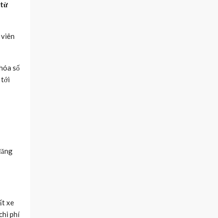
 từ
 viên
 hóa số
 tới
đăng
ất xe
chi phí