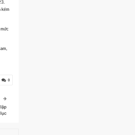
23.
à kém
n mức
Nam,
0
P
 lập
 lục