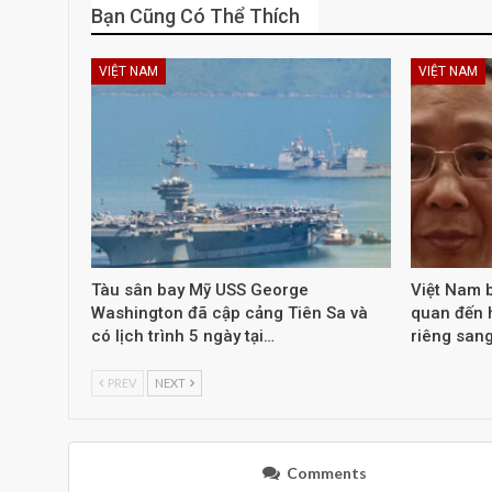
Bạn Cũng Có Thể Thích
VIỆT NAM
VIỆT NAM
Tàu sân bay Mỹ USS George
Việt Nam b
Washington đã cập cảng Tiên Sa và
quan đến 
có lịch trình 5 ngày tại…
riêng san
PREV
NEXT
Comments