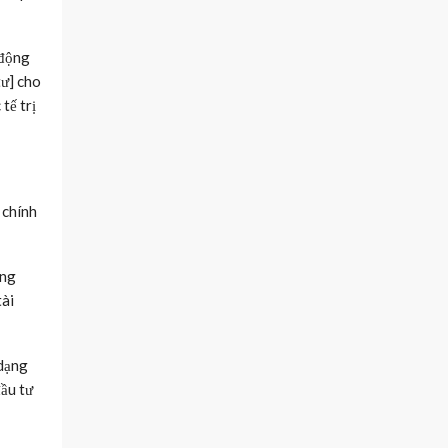
 động
tư] cho
tế trị
 chính
ông
tài
 dạng
đầu tư