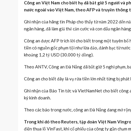
Công an Việt Nam cho biết họ đã bắt giữ 5 người và p
nước ngoài vào Việt Nam, theo AFP và truyền thông 
Ghi nhận của hãng tin Pháp cho thấy từ năm 2022 đến nă
ngân hàng, đã làm giả thẻ căn cước và con dấu ngân hàn
Công an được AFP trích lời cho biết trong một tuyên bố
tiền có nguồn gốc phạm tội như lừa đảo, đánh bạc từ nước 
khoảng 1,2 tỷ USD (30.000 tỷ đồng).
Theo ANTV, Công an Đà Nẵng đã bắt giữ 5 nghi phạm, b
Công an cho biết đây là vụ rửa tiền lớn nhất từng bị phát
Ghi nhận của Báo Tin tức và VietNamNet cho biết công a
ký kinh doanh.
Theo các báo trong nước, công an Đà Nẵng đang mở rộng 
Trong khi đó theo Reuters, tập đoàn Việt Nam Vingr
điện thua lỗ VinFast, khi cổ phiếu của công ty gần chạm m