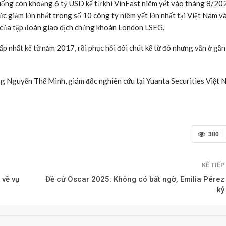
uống còn khoảng 6 tỷ USD kể từ khi VinFast niêm yết vào tháng 8/20
ức giảm lớn nhất trong số 10 công ty niêm yết lớn nhất tại Việt Nam v
u của tập đoàn giao dịch chứng khoán London LSEG.
p nhất kể từ năm 2017, rồi phục hồi đôi chút kể từ đó nhưng vẫn ở gầ
ông Nguyễn Thế Minh, giám đốc nghiên cứu tại Yuanta Securities Việt 
380
KẾ TIẾ
 về vụ
Đề cử Oscar 2025: Không có bất ngờ, Emilia Pérez
kỷ