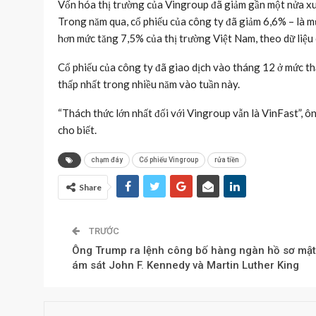
Vốn hóa thị trường của Vingroup đã giảm gần một nửa x
Trong năm qua, cổ phiếu của công ty đã giảm 6,6% – là m
hơn mức tăng 7,5% của thị trường Việt Nam, theo dữ liệ
Cổ phiếu của công ty đã giao dịch vào tháng 12 ở mức thấ
thấp nhất trong nhiều năm vào tuần này.
“Thách thức lớn nhất đối với Vingroup vẫn là VinFast”, 
cho biết.
chạm đáy
Cổ phiếu Vingroup
rửa tiền
Share
TRƯỚC
Ông Trump ra lệnh công bố hàng ngàn hồ sơ mật
ám sát John F. Kennedy và Martin Luther King