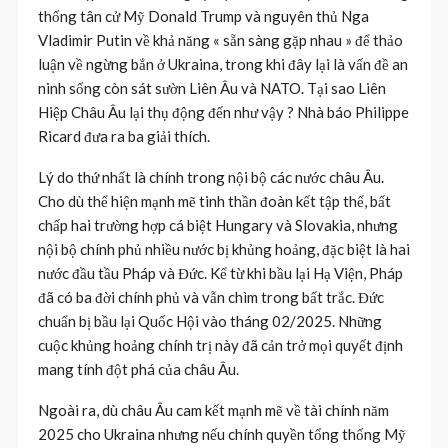
thống tân cử Mỹ Donald Trump và nguyên thủ Nga
Vladimir Putin về khả năng « sẵn sàng gặp nhau » để thảo
luận về ngừng bắn ở Ukraina, trong khi đây lại là vấn đề an
ninh sống còn sát sườn Liên Âu và NATO. Tại sao Liên
Hiệp Châu Âu lại thụ động đến như vậy ? Nhà báo Philippe
Ricard đưa ra ba giải thích.
Lý do thứ nhất là chính trong nội bộ các nước châu Âu.
Cho dù thể hiện mạnh mẽ tinh thần đoàn kết tập thể, bất
chấp hai trường hợp cá biệt Hungary và Slovakia, nhưng
nội bộ chính phủ nhiều nước bị khủng hoảng, đặc biệt là hai
nước đầu tầu Pháp và Đức. Kể từ khi bầu lại Hạ Viện, Pháp
đã có ba đời chính phủ và vẫn chìm trong bất trắc. Đức
chuẩn bị bầu lại Quốc Hội vào tháng 02/2025. Những
cuộc khủng hoảng chính trị này đã cản trở mọi quyết định
mang tính đột phá của châu Âu.
Ngoài ra, dù châu Âu cam kết mạnh mẽ về tài chính năm
2025 cho Ukraina nhưng nếu chính quyền tổng thống Mỹ