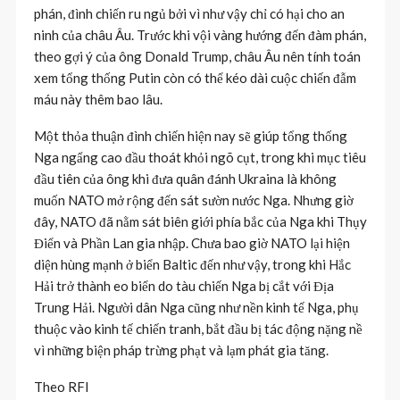
phán, đình chiến ru ngủ bởi vì như vậy chỉ có hại cho an
ninh của châu Âu. Trước khi vội vàng hướng đến đàm phán,
theo gợi ý của ông Donald Trump, châu Âu nên tính toán
xem tổng thống Putin còn có thể kéo dài cuộc chiến đẫm
máu này thêm bao lâu.
Một thỏa thuận đình chiến hiện nay sẽ giúp tổng thống
Nga ngẩng cao đầu thoát khỏi ngõ cụt, trong khi mục tiêu
đầu tiên của ông khi đưa quân đánh Ukraina là không
muốn NATO mở rộng đến sát sườn nước Nga. Nhưng giờ
đây, NATO đã nằm sát biên giới phía bắc của Nga khi Thụy
Điển và Phần Lan gia nhập. Chưa bao giờ NATO lại hiện
diện hùng mạnh ở biển Baltic đến như vậy, trong khi Hắc
Hải trở thành eo biển do tàu chiến Nga bị cắt với Địa
Trung Hải. Người dân Nga cũng như nền kinh tế Nga, phụ
thuộc vào kinh tế chiến tranh, bắt đầu bị tác động nặng nề
vì những biện pháp trừng phạt và lạm phát gia tăng.
Theo RFI