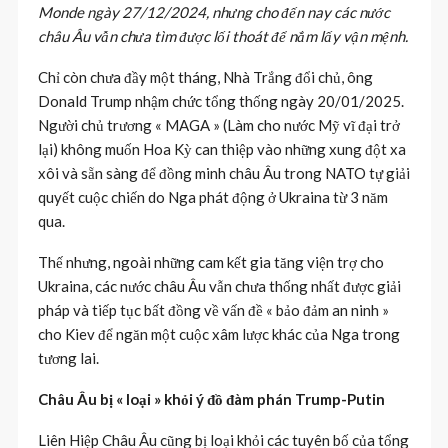
Monde ngày 27/12/2024, nhưng cho đến nay các nước
châu Âu vẫn chưa tìm được lối thoát để nắm lấy vận mệnh.
Chỉ còn chưa đầy một tháng, Nhà Trắng đổi chủ, ông
Donald Trump nhậm chức tổng thống ngày 20/01/2025.
Người chủ trương « MAGA » (Làm cho nước Mỹ vĩ đại trở
lại) không muốn Hoa Kỳ can thiệp vào những xung đột xa
xôi và sẵn sàng để đồng minh châu Âu trong NATO tự giải
quyết cuộc chiến do Nga phát động ở Ukraina từ 3 năm
qua.
Thế nhưng, ngoài những cam kết gia tăng viện trợ cho
Ukraina, các nước châu Âu vẫn chưa thống nhất được giải
pháp và tiếp tục bất đồng về vấn đề « bảo đảm an ninh »
cho Kiev để ngăn một cuộc xâm lược khác của Nga trong
tương lai.
Châu Âu bị « loại » khỏi ý đồ đàm phán Trump-Putin
Liên Hiệp Châu Âu cũng bị loại khỏi các tuyên bố của tổng