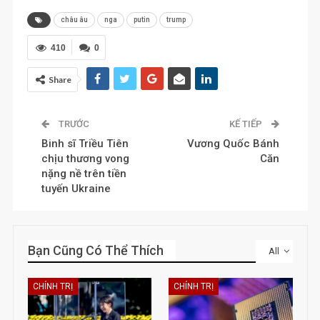
châu âu
nga
putin
trump
410
0
Share
TRƯỚC
KẾ TIẾP
Binh sĩ Triều Tiên
Vương Quốc Bánh
chịu thương vong
Căn
nặng nề trên tiền
tuyến Ukraine
Bạn Cũng Có Thể Thích
All
CHÍNH TRỊ
CHÍNH TRỊ