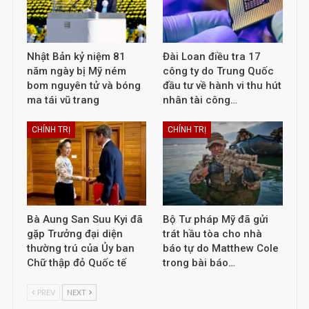
Nhật Bản kỷ niệm 81
Đài Loan điều tra 17
năm ngày bị Mỹ ném
công ty do Trung Quốc
bom nguyên tử và bóng
đầu tư về hành vi thu hút
ma tái vũ trang
nhân tài công…
CHÍNH TRỊ
CHÍNH TRỊ
Bà Aung San Suu Kyi đã
Bộ Tư pháp Mỹ đã gửi
gặp Trưởng đại diện
trát hầu tòa cho nhà
thường trú của Ủy ban
báo tự do Matthew Cole
Chữ thập đỏ Quốc tế
trong bài báo…
PREV
NEXT