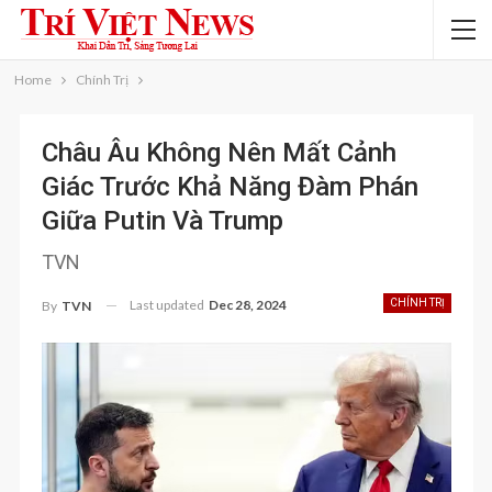
Home
Chính Trị
Châu Âu Không Nên Mất Cảnh
Giác Trước Khả Năng Đàm Phán
Giữa Putin Và Trump
TVN
Last updated
Dec 28, 2024
CHÍNH TRỊ
By
TVN