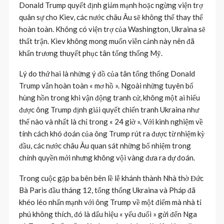
Donald Trump quyết định giảm mạnh hoặc ngừng viện trợ
quân sự cho Kiev, các nước châu Âu sẽ không thể thay thế
hoàn toàn. Không có viện trợ của Washington, Ukraina sẽ
thất trận. Kiev không mong muốn viễn cảnh này nên đã
khẩn trương thuyết phục tân tổng thống Mỹ.
Lý do thứ hai là những ý đồ của tân tổng thống Donald
Trump vẫn hoàn toàn « mơ hồ ». Ngoài những tuyên bố
hùng hồn trong khi vận động tranh cử, không một ai hiểu
được ông Trump định giải quyết chiến tranh Ukraina như
thế nào và nhất là chỉ trong « 24 giờ ». Với kinh nghiệm về
tính cách khó đoán của ông Trump rút ra được từ nhiệm kỳ
đầu, các nước châu Âu quan sát những bổ nhiệm trong
chính quyền mới nhưng không vội vàng đưa ra dự đoán.
Trong cuộc gặp ba bên bên lề lễ khánh thành Nhà thờ Đức
Bà Paris đầu tháng 12, tổng thống Ukraina và Pháp đã
khéo léo nhấn mạnh với ông Trump về một điểm mà nhà tỉ
phú không thích, đó là dấu hiệu « yếu đuối » gửi đến Nga