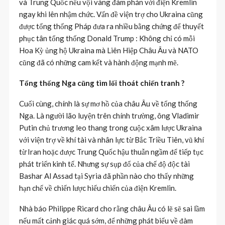
và Trung Quốc nếu vội vàng đàm phán với điện Kremlin
ngay khi lên nhậm chức. Vấn đề viện trợ cho Ukraina cũng
được tổng thống Pháp đưa ra nhiều bằng chứng để thuyết
phục tân tổng thống Donald Trump : Không chỉ có mỗi
Hoa Kỳ ủng hộ Ukraina mà Liên Hiệp Châu Âu và NATO
cũng đã có những cam kết và hành động mạnh mẽ.
Tổng thống Nga cũng tìm lối thoát chiến tranh ?
Cuối cùng, chính là sự mơ hồ của châu Âu về tổng thống
Nga. Là người lão luyện trên chính trường, ông Vladimir
Putin chủ trương leo thang trong cuộc xâm lược Ukraina
với viện trợ về khí tài và nhân lực từ Bắc Triều Tiên, vũ khí
từ Iran hoặc được Trung Quốc hậu thuẫn ngầm để tiếp tục
phát triển kinh tế. Nhưng sự sụp đổ của chế độ độc tài
Bashar Al Assad tại Syria đã phần nào cho thấy những
hạn chế về chiến lược hiếu chiến của điện Kremlin.
Nhà báo Philippe Ricard cho rằng châu Âu có lẽ sẽ sai lầm
nếu mất cảnh giác quá sớm, để những phát biểu về đàm