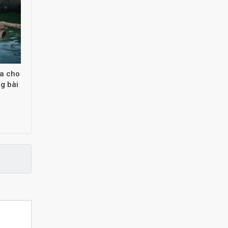
òa cho
g bài