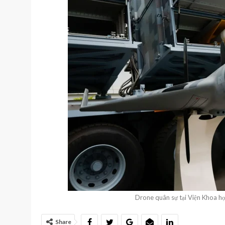
Drone quân sự tại Viện Khoa h
Share