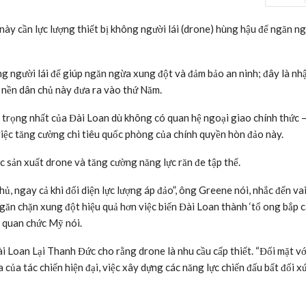
ày cần lực lượng thiết bị không người lái (drone) hùng hậu để ngăn n
 người lái để giúp ngăn ngừa xung đột và đảm bảo an ninh; đây là nh
 nền dân chủ này đưa ra vào thứ Năm.
 trọng nhất của Đài Loan dù không có quan hệ ngoại giao chính thức 
iệc tăng cường chi tiêu quốc phòng của chính quyền hòn đảo này.
 sản xuất drone và tăng cường năng lực răn đe tập thể.
 ngay cả khi đối diện lực lượng áp đảo”, ông Greene nói, nhắc đến vai
ăn chặn xung đột hiệu quả hơn việc biến Đài Loan thành ‘tổ ong bắp c
ị quan chức Mỹ nói.
 Loan Lại Thanh Đức cho rằng drone là nhu cầu cấp thiết. “Đối mặt vớ
a của tác chiến hiện đại, việc xây dựng các năng lực chiến đấu bất đối x