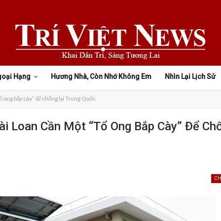
goại Hạng
Hương Nhà, Còn Nhớ Không Em
Nhìn Lại Lịch Sử
ổ ong bắp cày” để chống lại Trung Quốc
Đài Loan Cần Một “tổ Ong Bắp Cày” Để Ch
CH