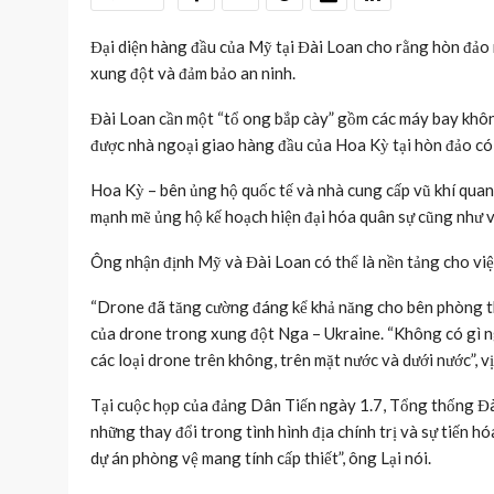
Đại diện hàng đầu của Mỹ tại Đài Loan cho rằng hòn đảo n
xung đột và đảm bảo an ninh.
Đài Loan cần một “tổ ong bắp cày” gồm các máy bay không
được nhà ngoại giao hàng đầu của Hoa Kỳ tại hòn đảo có
Hoa Kỳ – bên ủng hộ quốc tế và nhà cung cấp vũ khí quan
mạnh mẽ ủng hộ kế hoạch hiện đại hóa quân sự cũng như v
Ông nhận định Mỹ và Đài Loan có thể là nền tảng cho việc
“Drone đã tăng cường đáng kể khả năng cho bên phòng thủ,
của drone trong xung đột Nga – Ukraine. “Không có gì ng
các loại drone trên không, trên mặt nước và dưới nước”, v
Tại cuộc họp của đảng Dân Tiến ngày 1.7, Tổng thống Đài
những thay đổi trong tình hình địa chính trị và sự tiến hó
dự án phòng vệ mang tính cấp thiết”, ông Lại nói.