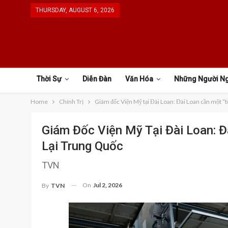
THURSDAY, AUGUST 6, 2026
Thời Sự
Diễn Đàn
Văn Hóa
Những Người N
Home
Chính Trị
Giám đốc Viện Mỹ tại Đài Loan: Đài Loan cần một “t
Giám Đốc Viện Mỹ Tại Đài Loan: 
Lại Trung Quốc
TVN
On
Jul 2, 2026
By
TVN