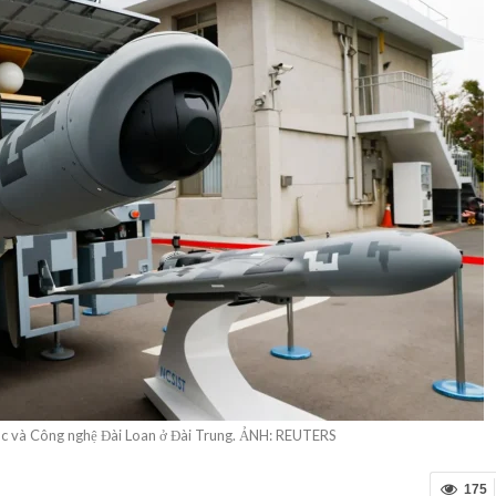
ọc và Công nghệ Đài Loan ở Đài Trung. ẢNH: REUTERS
175