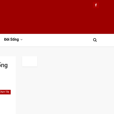
Đời Sống
ống
ÍNH TRỊ