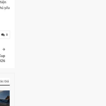
 hiện
chủ yếu
0
P
Cup
026
ác Giả