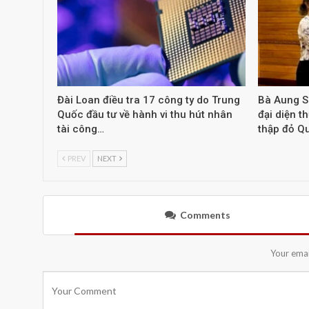
Đài Loan điều tra 17 công ty do Trung
Bà Aung S
Quốc đầu tư về hành vi thu hút nhân
đại diện t
tài công…
thập đỏ Q
PREV
NEXT
Comments
Your emai