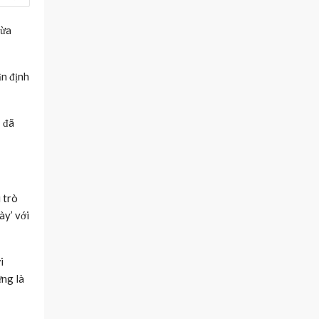
gừa
ận định
– đã
 trò
ày’ với
i
ứng là