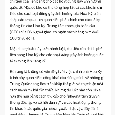
chi tiêu của liên bang cho các hoạt động gây ảnh hưởng
quốc tế. Mặc dù khó có thể tổng hợp tất cả các khoản chi
tiêu cho các hoạt động gây ảnh hưởng của Hoa Kỳ trên
khắp các cơ quan, cơ quan điều phối chính cho các nỗ lực
thông tin của Hoa Kỳ, Trung tâm tham gia toàn cầu
(GEC) của Bộ Ngoại giao, có ngân sách hàng năm dưới
100 triệu đô la.
Một khi dự luật này trở thành luật, chi tiêu của chính phủ
liên bang Hoa Kỳ cho các hoạt động gây ảnh hưởng quốc
tế sẽ tăng lên đáng kể.
Rõ ràng là không có vấn đề gì với việc chính phủ Hoa Kỳ
trình bày quan điểm công khai của riêng mình về những gì
Trung Quốc đang làm trên khắp thế giới và thực hiện một
cách mạnh mẽ khi cần thiết. Nhưng dự luật này còn đi xa
hơn thế nữa bằng cách trợ cấp cho “phương tiện truyền
thông độc lập và xã hội dân sự” và các hoạt động thông
tin khác ở các quốc gia nước ngoài. Thật vậy, đây đã là
hoạt động thường lệ. Trung tâm Hợp tác Toàn cầu, có khả