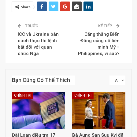
Share
TRƯỚC
KẾ TIẾP
ICC và Ukraine bàn
Căng thẳng Biển
cách thực thi lệnh
Đông củng cố liên
bắt đối với quan
minh Mỹ –
chức Nga
Philippines, vì sao?
Bạn Cũng Có Thể Thích
All
CHÍNH TRỊ
CHÍNH TRỊ
Đài Loan điều tra 17
Bà Aung San Suu Kyi đã