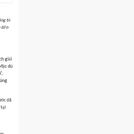
áng tỏ
a đến
h giải
 Mặc dù
”,
tùng
rước đã
tại
ew