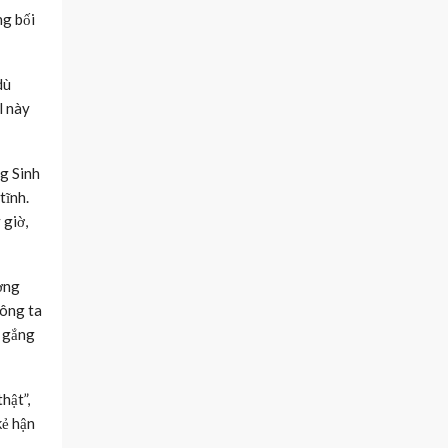
ng bối
dù
l này
ng Sinh
tĩnh.
 giờ,
ường
 ông ta
ố gắng
hật”,
kẻ hận