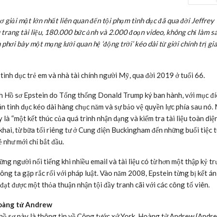
giải mật lớn nhất liên quan đến tội phạm tình dục đã qua đời Jeffrey
u trang tài liệu, 180.000 bức ảnh và 2.000 đoạn video, không chỉ làm s
hơi bày một mạng lưới quan hệ ‘động trời’ kéo dài từ giới chính trị gi
tình dục trẻ em và nhà tài chính người Mỹ, qua đời 2019 ở tuổi 66.
ch Hồ sơ Epstein do Tổng thống Donald Trump ký ban hành, với mục đíc
 tình dục kéo dài hàng chục năm và sự bảo vệ quyền lực phía sau nó.
 “một kết thúc của quá trình nhận dạng và kiểm tra tài liệu toàn diện
 khai, từ bữa tối riêng tư ở Cung điện Buckingham đến những buổi tiệc 
 như mới chỉ bắt đầu.
ững người nổi tiếng khi n
hiều email và tài liệu có từ hơn một thập kỷ t
ng ta gặp rắc rối với pháp luật. Vào năm 2008, Epstein từng bị kết án 
 đạt được một thỏa thuận nhận tội đầy tranh cãi với các công tố viên.
 Hoàng tử Andrew
hồ sơ này là thông tin về Công tước xứ York, Hoàng tử Andrew (Andr