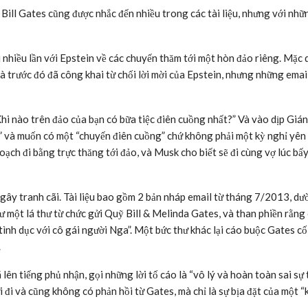
Bill Gates cũng được nhắc đến nhiều trong các tài liệu, nhưng với nhữ
ổi nhiều lần với Epstein về các chuyến thăm tới một hòn đảo riêng. Mặc 
à trước đó đã công khai từ chối lời mời của Epstein, nhưng những emai
i nào trên đảo của bạn có bữa tiệc điên cuồng nhất?” Và vào dịp Giá
c” và muốn có một “chuyến điên cuồng” chứ không phải một kỳ nghỉ yên 
ạch đi bằng trực thăng tới đảo, và Musk cho biết sẽ đi cùng vợ lúc bấy
 gây tranh cãi. Tài liệu bao gồm 2 bản nháp email từ tháng 7/2013, d
ư một lá thư từ chức gửi Quỹ Bill & Melinda Gates, và than phiền rằng
tình dục với cô gái người Nga”. Một bức thư khác lại cáo buộc Gates c
.
ên tiếng phủ nhận, gọi những lời tố cáo là “vô lý và hoàn toàn sai sự t
 đi và cũng không có phản hồi từ Gates, mà chỉ là sự bịa đặt của một “