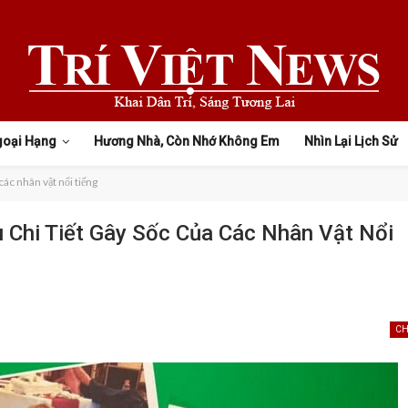
goại Hạng
Hương Nhà, Còn Nhớ Không Em
Nhìn Lại Lịch Sử
các nhân vật nổi tiếng
 Chi Tiết Gây Sốc Của Các Nhân Vật Nổi
CH