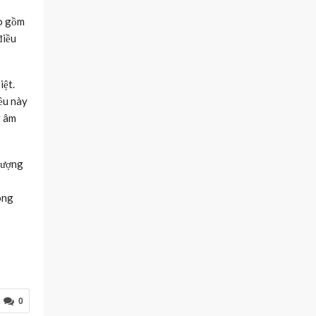
ao gồm
điều
iệt.
iều này
t âm
thượng
ông
0