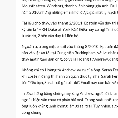
Mountbatten-Windsor), thành viên hoàng gia Anh. Dù Hoà
năm 2010, nhưng những email mới được giải mật lại vạch t
Tài liệu cho thấy, vào tháng 2/2011, Epstein vẫn duy trì
ký tên là “HRH Duke of York KG”. Điều này có nghĩa là dù 
trước đó, 2 bên vẫn duy trì liên hệ.
Ngoài ra, trong một email vào tháng 8/2010, Epstein đã 
bàn về việc ăn tối tại Cung điện Buckingham, với lời nhấn
thấy một người đàn ông, có vẻ là Hoàng tử Andrew, đang
Không chỉ có Hoàng tử Andrew, vợ cũ của ông, Sarah Fe
khi Epstein đang thi hành án quản thúc tại nhà, Sarah Fer
tên “Yêu bạn, Sarah, cô gái tóc đỏ”. Email này còn bàn về
Trước những bằng chứng này, ông Andrew, người đã bị an
ngoái, hiện vẫn chưa có phản hồi mới. Trong suốt nhiều n
ông luôn khẳng định không làm gì sai trái. Tuy nhiên, sự 
công chúng.