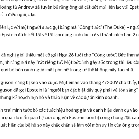
ng tử Andrew đã tuyên bố rằng ông đã cắt đứt mọi liên lạc với Epst
rần điều ngược lại.
 liên lạc với một người được gọi bằng mã “Công tước” (The Duke) – ngư
Epstein đã bị kết tội về tội lạm dụng tình dục trẻ vị thành niên hơn 2 
đề nghị giới thiệu một cô gái Nga 26 tuổi cho “Công tước”. Bức thư n
 mạnh rằng nơi này “rất riêng tư”. Một bức ảnh gây sốc trong tài liệu c
 quỳ bò bên cạnh người một phụ nữ trong tư thế không mấy tao nhã.
rguson, cũng bị kéo vào cuộc. Một email vào tháng 4/2009 cho thấy,
guson đã gọi Epstein là “người bạn đặc biệt đầy quý phái và tỏa sáng”
 những kế hoạch hẹn hò và thảo luận về các dự án kinh doanh.
h trai mình tước bỏ các tước hiệu hoàng gia và danh hiệu danh dự vào
ăm qua, dù mối quan hệ của ông với Epstein luôn bị công chúng đặt câu
xuất hiện của bộ hồ sơ này chắc chắn sẽ làm xói mòn uy tín của ông tr