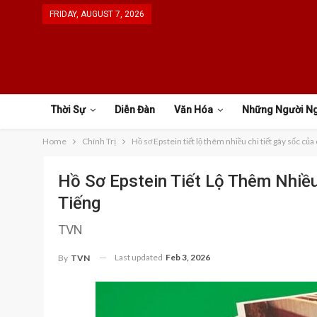
FRIDAY, AUGUST 7, 2026
Thời Sự
Diễn Đàn
Văn Hóa
Những Người N
Home
Chính Trị
Hồ sơ Epstein tiết lộ thêm nhiều chi tiết gây sốc của 
Hồ Sơ Epstein Tiết Lộ Thêm Nhiều
Tiếng
TVN
Last updated
Feb 3, 2026
By
TVN