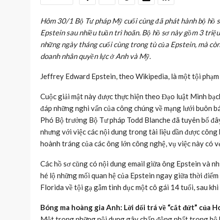
Hôm 30/1 Bộ Tư pháp Mỹ cuối cùng đã phát hành bộ hồ sơ 
Epstein sau nhiều tuần trì hoãn. Bộ hồ sơ này gồm 3 triệ
những ngày tháng cuối cùng trong tù của Epstein, mà còn p
doanh nhân quyền lực ở Anh và Mỹ.
Jeffrey Edward Epstein, theo Wikipedia, là một tội phạm 
Cuộc giải mật này được thực hiện theo Đạo luật Minh bạ
đáp những nghi vấn của công chúng về mạng lưới buôn bán
Phó Bộ trưởng Bộ Tư pháp Todd Blanche đã tuyên bố đây là
nhưng với việc các nội dung trong tài liệu dần được công
hoành tráng của các ông lớn công nghệ, vụ việc này có vẻ
Các hồ sơ cũng có nội dung email giữa ông Epstein và nh
hé lộ những mối quan hệ của Epstein ngay giữa thời điểm ô
Florida về tội gạ gẫm tình dục một cô gái 14 tuổi, sau khi
Bóng ma hoàng gia Anh: Lời dối trá về “cắt đứt” của
Một trong những nội dung gây chấn động nhất trong bộ 