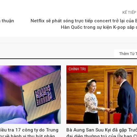
KẾ TIẾ
a thuận
Netflix sẽ phát sóng trực tiếp concert trở lại của
Hàn Quốc trong sự kiện K-pop sắp 
Thêm Từ T
CHÍNH TRỊ
iều tra 17 công ty do Trung
Bà Aung San Suu Kyi đã gặp Trư
ư về hành vi thu hút nhân
đại diện thường trú của Ủy ban 