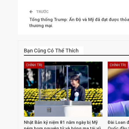
TRƯỚC
Tổng thống Trump: Ấn Độ và Mỹ đã đạt được thỏ
thương mại.
Bạn Cũng Có Thể Thích
CHÍNH TRỊ
CHÍNH TRỊ
Nhật Bản kỷ niệm 81 năm ngày bị Mỹ
Đài Loan đ
ném bom nguyên tử và bóng ma tái vũ
Quốc đầu t