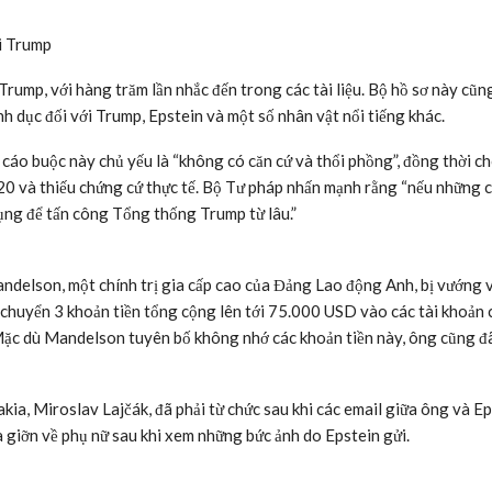
ới Trump
rump, với hàng trăm lần nhắc đến trong các tài liệu. Bộ hồ sơ này cũn
h dục đối với Trump, Epstein và một số nhân vật nổi tiếng khác.
cáo buộc này chủ yếu là “không có căn cứ và thổi phồng”, đồng thời c
20 và thiếu chứng cứ thực tế. Bộ Tư pháp nhấn mạnh rằng “nếu những 
dụng để tấn công Tổng thống Trump từ lâu.”
Mandelson, một chính trị gia cấp cao của Đảng Lao động Anh, bị vướng 
 chuyển 3 khoản tiền tổng cộng lên tới 75.000 USD vào các tài khoản c
ặc dù Mandelson tuyên bố không nhớ các khoản tiền này, ông cũng đ
akia, Miroslav Lajčák, đã phải từ chức sau khi các email giữa ông và E
a giỡn về phụ nữ sau khi xem những bức ảnh do Epstein gửi.