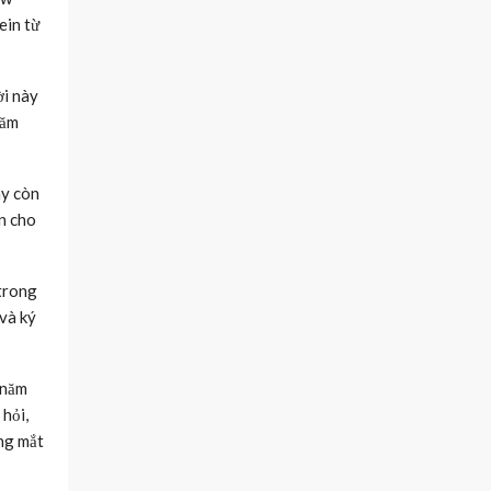
ein từ
ời này
năm
ày còn
òn cho
 trong
 và ký
 năm
 hỏi,
ong mắt