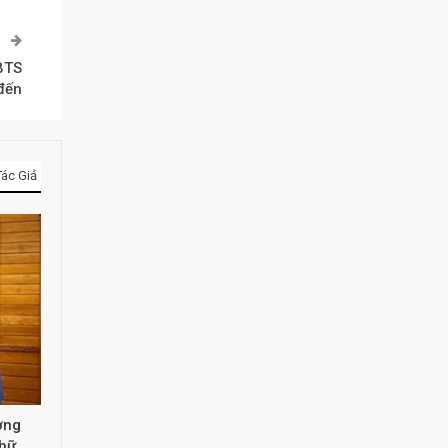
P
 BTS
đến
ác Giả
ởng
Chữ