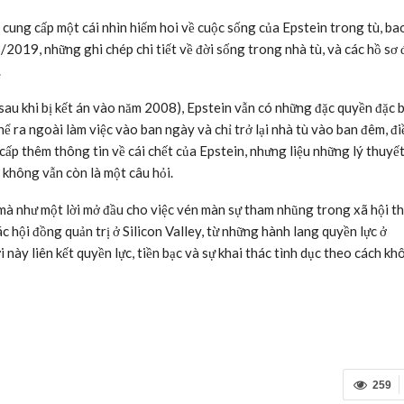
 cung cấp một cái nhìn hiếm hoi về cuộc sống của Epstein trong tù, b
/2019, những ghi chép chi tiết về đời sống trong nhà tù, và các hồ sơ 
.
 (sau khi bị kết án vào năm 2008), Epstein vẫn có những đặc quyền đặc b
hể ra ngoài làm việc vào ban ngày và chỉ trở lại nhà tù vào ban đêm, đ
g cấp thêm thông tin về cái chết của Epstein, nhưng liệu những lý thuyế
 không vẫn còn là một câu hỏi.
, mà như một lời mở đầu cho việc vén màn sự tham nhũng trong xã hội 
hội đồng quản trị ở Silicon Valley, từ những hành lang quyền lực ở
này liên kết quyền lực, tiền bạc và sự khai thác tình dục theo cách kh
259