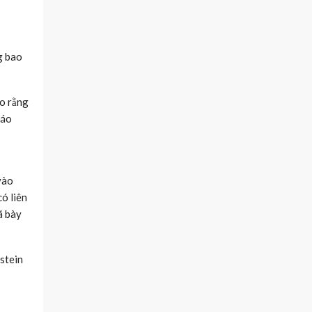
g bao
ho rằng
cáo
vào
ó liên
ã bày
pstein