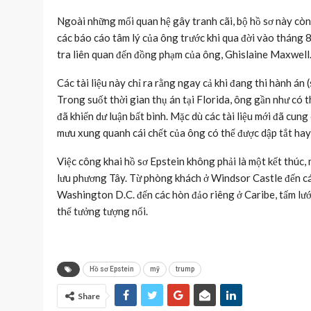
Ngoài những mối quan hệ gây tranh cãi, bộ hồ sơ này còn
các báo cáo tâm lý của ông trước khi qua đời vào tháng 8
tra liên quan đến đồng phạm của ông, Ghislaine Maxwell
Các tài liệu này chỉ ra rằng ngay cả khi đang thi hành án
Trong suốt thời gian thụ án tại Florida, ông gần như có t
đã khiến dư luận bất bình. Mặc dù các tài liệu mới đã cun
mưu xung quanh cái chết của ông có thể được dập tắt hay
Việc công khai hồ sơ Epstein không phải là một kết thúc
lưu phương Tây. Từ phòng khách ở Windsor Castle đến các 
Washington D.C. đến các hòn đảo riêng ở Caribe, tấm lưới 
thể tưởng tượng nổi.
Hồ sơ Epstein
mỹ
trump
Share