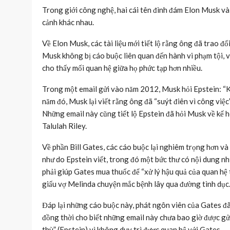
Trong giới công nghệ, hai cái tên đình đám Elon Musk và 
cảnh khác nhau.
Về Elon Musk, các tài liệu mới tiết lộ rằng ông đã trao đ
Musk không bị cáo buộc liên quan đến hành vi phạm tội, v
cho thấy mối quan hệ giữa họ phức tạp hơn nhiều.
Trong một email gửi vào năm 2012, Musk hỏi Epstein: “Kh
năm đó, Musk lại viết rằng ông đã “suýt điên vì công việ
Những email này cũng tiết lộ Epstein đã hỏi Musk về kế ho
Talulah Riley.
Về phần Bill Gates, các cáo buộc lại nghiêm trọng hơn và
như do Epstein viết, trong đó một bức thư có nội dung nh
phải giúp Gates mua thuốc để “xử lý hậu quả của quan hệ 
giấu vợ Melinda chuyện mắc bệnh lây qua đường tình dục
Đáp lại những cáo buộc này, phát ngôn viên của Gates đã l
đồng thời cho biết những email này chưa bao giờ được gửi
thù” (Epstein) vì không duy trì được quan hệ với Gates.