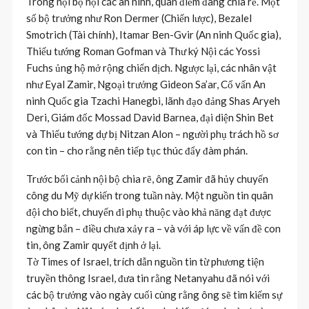
Trong nội bộ nội các an ninh, quan điểm đang chia rẽ. Một
số bộ trưởng như Ron Dermer (Chiến lược), Bezalel
Smotrich (Tài chính), Itamar Ben-Gvir (An ninh Quốc gia),
Thiếu tướng Roman Gofman và Thư ký Nội các Yossi
Fuchs ủng hộ mở rộng chiến dịch. Ngược lại, các nhân vật
như Eyal Zamir, Ngoại trưởng Gideon Sa’ar, Cố vấn An
ninh Quốc gia Tzachi Hanegbi, lãnh đạo đảng Shas Aryeh
Deri, Giám đốc Mossad David Barnea, đại diện Shin Bet
và Thiếu tướng dự bị Nitzan Alon – người phụ trách hồ sơ
con tin – cho rằng nên tiếp tục thúc đẩy đàm phán.
Trước bối cảnh nội bộ chia rẽ, ông Zamir đã hủy chuyến
công du Mỹ dự kiến trong tuần này. Một nguồn tin quân
đội cho biết, chuyến đi phụ thuộc vào khả năng đạt được
ngừng bắn – điều chưa xảy ra – và với áp lực về vấn đề con
tin, ông Zamir quyết định ở lại.
Tờ Times of Israel, trích dẫn nguồn tin từ phương tiện
truyền thông Israel, đưa tin rằng Netanyahu đã nói với
các bộ trưởng vào ngày cuối cùng rằng ông sẽ tìm kiếm sự