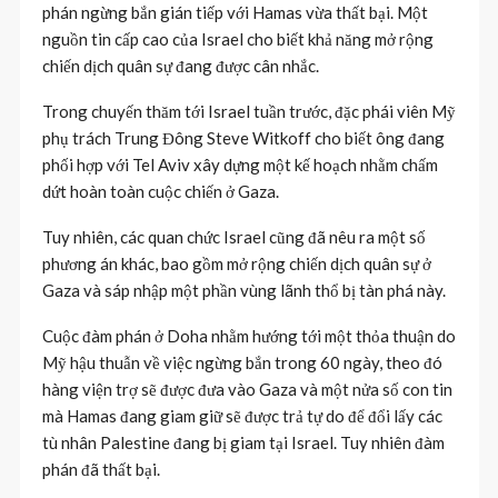
phán ngừng bắn gián tiếp với Hamas vừa thất bại. Một
nguồn tin cấp cao của Israel cho biết khả năng mở rộng
chiến dịch quân sự đang được cân nhắc.
Trong chuyến thăm tới Israel tuần trước, đặc phái viên Mỹ
phụ trách Trung Đông Steve Witkoff cho biết ông đang
phối hợp với Tel Aviv xây dựng một kế hoạch nhằm chấm
dứt hoàn toàn cuộc chiến ở Gaza.
Tuy nhiên, các quan chức Israel cũng đã nêu ra một số
phương án khác, bao gồm mở rộng chiến dịch quân sự ở
Gaza và sáp nhập một phần vùng lãnh thổ bị tàn phá này.
Cuộc đàm phán ở Doha nhằm hướng tới một thỏa thuận do
Mỹ hậu thuẫn về việc ngừng bắn trong 60 ngày, theo đó
hàng viện trợ sẽ được đưa vào Gaza và một nửa số con tin
mà Hamas đang giam giữ sẽ được trả tự do để đổi lấy các
tù nhân Palestine đang bị giam tại Israel. Tuy nhiên đàm
phán đã thất bại.