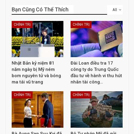
Bạn Cũng Có Thể Thích
All
CHÍNH TRỊ
CHÍNH TRỊ
Nhật Bản kỷ niệm 81
Đài Loan điều tra 17
năm ngày bị Mỹ ném
công ty do Trung Quốc
bom nguyên tử và bóng
đầu tư về hành vi thu hút
ma tái vũ trang
nhân tài công…
CHÍNH TRỊ
CHÍNH TRỊ
Bà Aung San Suu Kyi đã
Bộ Tư pháp Mỹ đã gửi