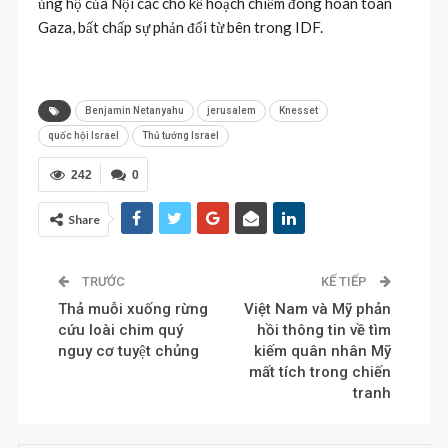
ủng hộ của Nội các cho kế hoạch chiếm đóng hoàn toàn
Gaza, bất chấp sự phản đối từ bên trong IDF.
Benjamin Netanyahu
jerusalem
Knesset
quốc hội Israel
Thủ tướng Israel
242
0
Share
TRƯỚC
KẾ TIẾP
Thả muỗi xuống rừng
Việt Nam và Mỹ phản
cứu loài chim quý
hồi thông tin về tìm
nguy cơ tuyệt chủng
kiếm quân nhân Mỹ
mất tích trong chiến
tranh