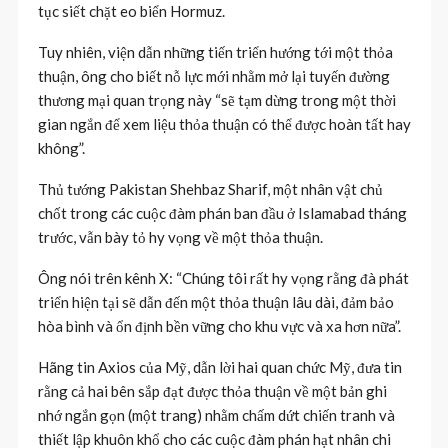
tục siết chặt eo biển Hormuz.
Tuy nhiên, viện dẫn những tiến triển hướng tới một thỏa
thuận, ông cho biết nỗ lực mới nhằm mở lại tuyến đường
thương mại quan trọng này “sẽ tạm dừng trong một thời
gian ngắn để xem liệu thỏa thuận có thể được hoàn tất hay
không”.
Thủ tướng Pakistan Shehbaz Sharif, một nhân vật chủ
chốt trong các cuộc đàm phán ban đầu ở Islamabad tháng
trước, vẫn bày tỏ hy vọng về một thỏa thuận.
Ông nói trên kênh X: “Chúng tôi rất hy vọng rằng đà phát
triển hiện tại sẽ dẫn đến một thỏa thuận lâu dài, đảm bảo
hòa bình và ổn định bền vững cho khu vực và xa hơn nữa”.
Hãng tin Axios của Mỹ, dẫn lời hai quan chức Mỹ, đưa tin
rằng cả hai bên sắp đạt được thỏa thuận về một bản ghi
nhớ ngắn gọn (một trang) nhằm chấm dứt chiến tranh và
thiết lập khuôn khổ cho các cuộc đàm phán hạt nhân chi