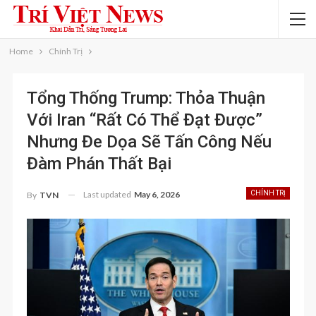
Home
Chính Trị
Tổng Thống Trump: Thỏa Thuận
Với Iran “rất Có Thể Đạt Được”
Nhưng Đe Dọa Sẽ Tấn Công Nếu
Đàm Phán Thất Bại
Last updated
May 6, 2026
CHÍNH TRỊ
By
TVN