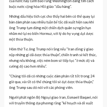
của nước này cảnh báo rằng Washington đang tìm cách
buộc nước cộng hòa Hồi giáo “đầu hàng”.
Những dấu hiệu tích cực cho thấy hai bên có thể quay lại
bàn đàm phán sau nhiều tuần bế tắc đã xuất hiện sau khi
ông Trump tạm dừng một chiến dịch quân sự ngắn hạn
nhằm mở lại eo biển Hormuz, với lý do hy vọng đạt được
một thỏa thuận.
Hôm thứ Tư, ông Trump nói rằng nếu “Iran đồng ý giao
nộp những gì đã được thỏa thuận”, chiến tranh sẽ kết thúc,
nhưng nếu không, việc ném bom sẽ tiếp tục “ở mức độ và
cường độ cao hơn nhiều”.
“Chúng tôi đã có những cuộc đàm phán rất tốt trong 24
giờ qua, và rất có thể chúng tôi sẽ đạt được thỏa thuận,”
ông Trump sau đó nói với các phóng viên.
Người phát ngôn Bộ Ngoại giao Iran, Esmaeil Baqaei, nói
với truyền thông địa phương rằng “kế hoạch và đề xuất