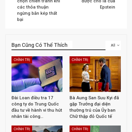
chọn chiến tranh khi
được cho là của
các thỏa thuận
Epstein
ngừng bắn kép thất
bại
Bạn Cũng Có Thể Thích
All
CHÍNH TRỊ
CHÍNH TRỊ
Đài Loan điều tra 17
Bà Aung San Suu Kyi đã
công ty do Trung Quốc
gặp Trưởng đại diện
đầu tư về hành vi thu hút
thường trú của Ủy ban
nhân tài công…
Chữ thập đỏ Quốc tế
CHÍNH TRỊ
CHÍNH TRỊ