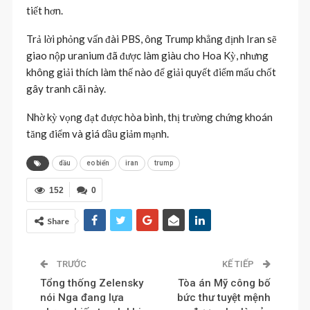
tiết hơn.
Trả lời phỏng vấn đài PBS, ông Trump khẳng định Iran sẽ
giao nộp uranium đã được làm giàu cho Hoa Kỳ, nhưng
không giải thích làm thế nào để giải quyết điểm mấu chốt
gây tranh cãi này.
Nhờ kỳ vọng đạt được hòa bình, thị trường chứng khoán
tăng điểm và giá dầu giảm mạnh.
dầu
eo biển
iran
trump
152
0
Share
TRƯỚC
KẾ TIẾP
Tổng thống Zelensky
Tòa án Mỹ công bố
nói Nga đang lựa
bức thư tuyệt mệnh