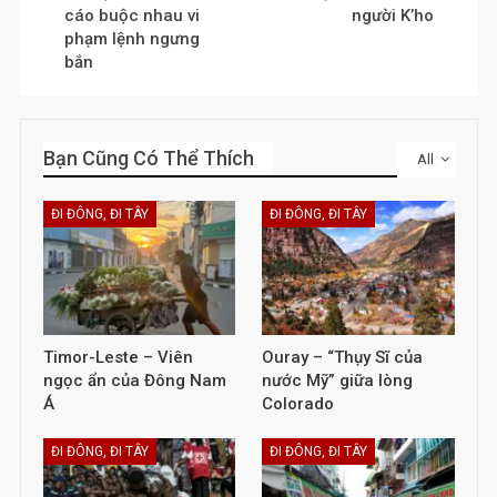
cáo buộc nhau vi
người K’ho
phạm lệnh ngưng
bắn
Bạn Cũng Có Thể Thích
All
ĐI ĐÔNG, ĐI TÂY
ĐI ĐÔNG, ĐI TÂY
Timor-Leste – Viên
Ouray – “Thụy Sĩ của
ngọc ẩn của Đông Nam
nước Mỹ” giữa lòng
Á
Colorado
ĐI ĐÔNG, ĐI TÂY
ĐI ĐÔNG, ĐI TÂY