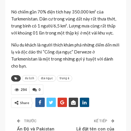
Nó chiếm gần 70% diện tích hay 350.000 km² của
Turkmenistan. Dân cư trong vùng đất này rất thưa thớt,
trung bình có 1 người/6,5 km². Lượng mưa cũng rất thấp
với khoảng 01 lần trong một thập kỷ ở một vài khu vực.
Nếu du khách là người thích khám phá những điểm đến mới
lạ và độc đáo thì “Cổng địa ngục” Derweze ở
Turkmenistan là một trong những gợi ý tuyệt vời dành
cho bạn.
du lịch
địa ngục
trung á
294
0
Share
TRƯỚC
KẾ TIẾP
Ấn Độ và Pakistan
Lễ đặt tên con của