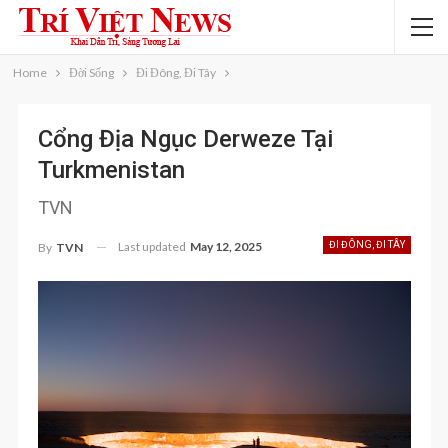
Home
Đời Sống
Đi Đông, Đi Tây
Cổng Địa Ngục Derweze Tại
Turkmenistan
TVN
Last updated
May 12, 2025
ĐI ĐÔNG, ĐI TÂY
By
TVN