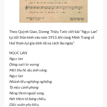
Theo Quỳnh Giao, Dương Thiệu Tước viết bài “Ngọc Lan”
tại đất thần kinh vào năm 1953, khi cùng Minh Trang về
Huế thăm đại gia đình đã xa cách lâu ngày”.
NGỌC LAN
Ngọc lan
Dòng suối tơ vương
Mắt thu hồ dịu ánh vàng.
Ngọc lan
Nhành liễu nghiêng nghiêng
Tà mấy cánh phong
Nắng thơm ngoài song.
Nét thắm tô bóng chiều,
Giấc xuân yêu kiều,