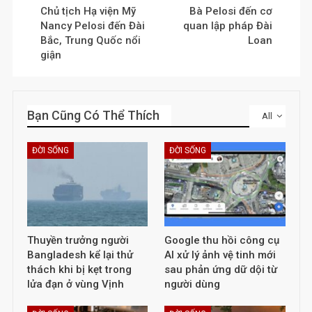
Chủ tịch Hạ viện Mỹ
Bà Pelosi đến cơ
Nancy Pelosi đến Đài
quan lập pháp Đài
Bắc, Trung Quốc nổi
Loan
giận
Bạn Cũng Có Thể Thích
All
ĐỜI SỐNG
ĐỜI SỐNG
Thuyền trưởng người
Google thu hồi công cụ
Bangladesh kể lại thử
AI xử lý ảnh vệ tinh mới
thách khi bị kẹt trong
sau phản ứng dữ dội từ
lửa đạn ở vùng Vịnh
người dùng