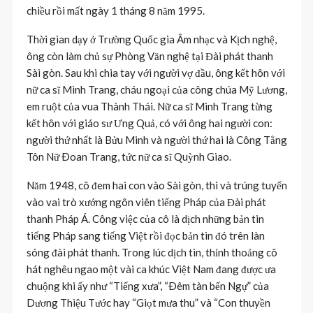
chiều rồi mất ngày 1 tháng 8 năm 1995.
Thời gian dạy ở Trường Quốc gia Âm nhạc và Kịch nghệ,
ông còn làm chủ sự Phòng Văn nghệ tại Đài phát thanh
Sài gòn. Sau khi chia tay với người vợ đầu, ông kết hôn với
nữ ca sĩ Minh Trang, cháu ngoại của công chúa Mỹ Lương,
em ruột của vua Thành Thái. Nữ ca sĩ Minh Trang từng
kết hôn với giáo sư Ưng Quả, có với ông hai người con:
người thứ nhất là Bửu Minh và người thứ hai là Công Tằng
Tôn Nữ Ðoan Trang, tức nữ ca sĩ Quỳnh Giao.
Năm 1948, cô đem hai con vào Sài gòn, thi và trúng tuyển
vào vai trò xướng ngôn viên tiếng Pháp của Đài phát
thanh Pháp Á. Công việc của cô là dịch những bản tin
tiếng Pháp sang tiếng Việt rồi đọc bản tin đó trên làn
sóng đài phát thanh. Trong lúc dịch tin, thỉnh thoảng cô
hát nghêu ngao một vài ca khúc Việt Nam đang được ưa
chuộng khi ấy như “Tiếng xưa”, “Ðêm tàn bến Ngự” của
Dương Thiệu Tước hay “Giọt mưa thu” và “Con thuyền