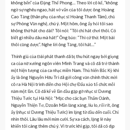
không bến” của Ðặng Thế Phong… Theo lời cô kể, “không
ngờ sự nghêu ngao, hát vớ vẩn của tôi được ông Hoàng
Cao Tăng (thân phụ của nhạc sĩ Hoàng Thanh Tâm), chủ
sự Phòng Văn nghệ, chú ý. Một hôm, ông ấy hỏi tôi sao
không thử hát cho đài? Tôi nói: “Tôi chỉ hát chơi thôi. Có
biết gì nhiều đâu mà hát!” Ông bảo: “Thì cứ thử. Một bài
thôi cũng được”. Nghe lời ông Tăng, tôi hát…”
Thính giả của Đài phát thanh đã bị thu hút ngay bởi giọng
ca của nữ xướng ngôn viên Minh Trang và cô đã trở thành
một hiện tượng của ca nhạc miền Nam. Thủ hiến Bắc Kỳ khi
ấy là ông Nguyễn Hữu Trí đã gởi công văn chính thức mời
cô ra Hà Nội trình diễn cho Hội chợ Ðấu xảo tổ chức mỗi
năm một lần. Cô đã kể về lần đầu gặp gỡ nhạc sĩ Dương
Thiệu Tước tại Hà Nội: “Mặc cho các bạn Thẩm Oánh,
Nguyễn Thiện Tơ, Dzoãn Mẫn lăng xăng, líu lo, rối rít, ông
ấy (nhạc sĩ Dương Thiệu Tước) im lặng từ đầu đến cuối. Chỉ
nhìn thôi. Lâu lâu mới mỉm cười. Sự xa cách, lặng lẽ này
khiến tôi càng thêm chú ý. Vì trước khi gặp, tôi đã có dịp