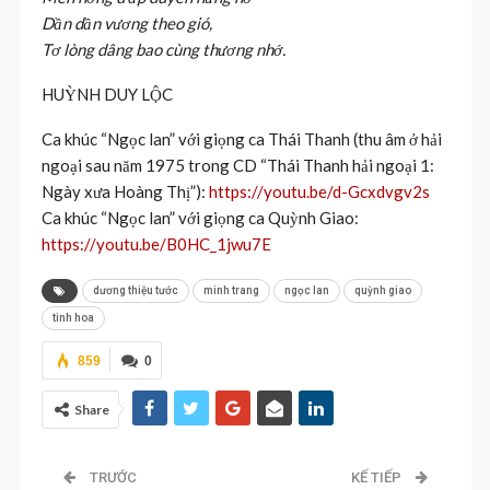
Dần dần vương theo gió,
Tơ lòng dâng bao cùng thương nhớ.
HUỲNH DUY LỘC
Ca khúc “Ngọc lan” với giọng ca Thái Thanh (thu âm ở hải
ngoại sau năm 1975 trong CD “Thái Thanh hải ngoại 1:
Ngày xưa Hoàng Thị”):
https://youtu.be/d-Gcxdvgv2s
Ca khúc “Ngọc lan” với giọng ca Quỳnh Giao:
https://youtu.be/B0HC_1jwu7E
dương thiệu tước
minh trang
ngọc lan
quỳnh giao
tinh hoa
859
0
Share
TRƯỚC
KẾ TIẾP