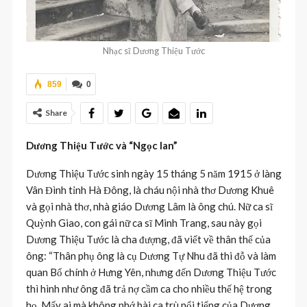
Nhạc sĩ Dương Thiệu Tước
859
0
Share
Dương Thiệu Tước và “Ngọc lan”
Dương Thiệu Tước sinh ngày 15 tháng 5 năm 1915 ở làng
Vân Đình tỉnh Hà Đông, là cháu nội nhà thơ Dương Khuê
và gọi nhà thơ, nhà giáo Dương Lâm là ông chú. Nữ ca sĩ
Quỳnh Giao, con gái nữ ca sĩ Minh Trang, sau này gọi
Dương Thiệu Tước là cha đượng, đã viết về thân thế của
ông: “Thân phụ ông là cụ Dương Tự Nhu đã thi đỗ và làm
quan Bố chính ở Hưng Yên, nhưng đến Dương Thiệu Tước
thì hình như ông đã trả nợ cầm ca cho nhiều thế hệ trong
họ. Mấy ai mà không nhớ bài ca trù nổi tiếng của Dương