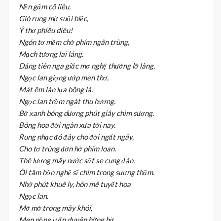
Nền gấm cô liêu.
Gió rung mờ suối biếc,
Ý thơ phiêu diêu!
Ngón tơ mềm chờ phím ngân trùng,
Mạch tương lai láng.
Dáng tiên nga giấc mơ nghệ thường lỡ làng.
Ngọc lan giọng ướp men thơ,
Mát êm làn lụa bông là.
Ngọc lan trầm ngát thu hương.
Bờ xanh bóng dương phút giây chìm sương.
Bông hoa đời ngàn xưa tới nay.
Rung nhạc đó đây cho đời ngất ngây,
Cho tơ trùng đờn hờ phím loan.
Thê lương mây nước sắt se cung đàn.
Ôi tâm hồn nghệ sĩ chìm trong sương thắm.
Nhớ phút khuê ly, hôn mê tuyết hoa
Ngọc lan.
Mờ mờ trong mây khói,
Men nồng u ấp duyên hững hờ