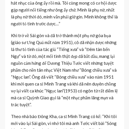
hát nhạc của ông ấy rồi mà. Tôi cũng mong có cơ hội được
gặp người nổi tiếng như ông ấy chứ. Mình là phụ nữ, nhất
là phụ nữ thời đó, mình vẫn phải giữ gìn. Mình không thể là
người tỏ tình trước được…”
Khi trở về Sài gòn và đã trở thành một phụ nữ góa bụa
(giáo sư Ưng Quả mất năm 1951), cô đã nhận được những
lá thư tỏ tình của tác giả “Tiếng xưa” và “Đêm tàn bến
Ngự” và từ đó, một mối tình thật đẹp đã bắt đầu, mang lại
nguồn cảm hứng để Dương Thiệu Tước viết những tuyệt
phẩm cho nền tân nhạc Việt Nam như “Bóng chiều xưa” và
“Ngọc lan”. Ông đã viết “Bóng chiều xưa” vào năm 1951
khi mới quen ca sĩ Minh Trang và khi đã nên duyên chồng
vợ lại viết ca khúc “Ngọc lan”(1953) có ngôn từ rất diễm lệ
mà ca sĩ Quỳnh Giao gọi là “một nhạc phẩm lãng mạn và
trác tuyệt”.
Theo nhà báo Đông Kha, ca sĩ Minh Trang có kể: “Khi tôi
mới vào lại Sài gòn, vì nhớ tôi mà anh Tước viết bài “Sóng