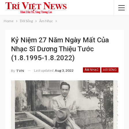
Home
Đời Sống
Âm Nhạc
Kỷ Niệm 27 Năm Ngày Mất Của
Nhạc Sĩ Dương Thiệu Tước
(1.8.1995-1.8.2022)
Last updated
Aug 3, 2022
ÂM NHẠC
ĐỜI SỐNG
By
TVN