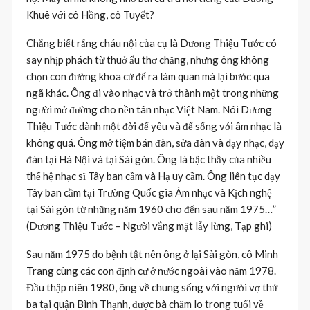
Khuê với cô Hồng, cô Tuyết?
Chẳng biết rằng cháu nội của cụ là Dương Thiệu Tước có
say nhịp phách từ thuở ấu thơ chăng, nhưng ông không
chọn con đường khoa cử để ra làm quan mà lại bước qua
ngã khác. Ông đi vào nhạc và trở thành một trong những
người mở đường cho nền tân nhạc Việt Nam. Nói Dương
Thiệu Tước dành một đời để yêu và để sống với âm nhạc là
không quá. Ông mở tiệm bán đàn, sửa đàn và dạy nhạc, dạy
đàn tại Hà Nội và tại Sài gòn. Ông là bậc thầy của nhiều
thế hệ nhạc sĩ Tây ban cầm và Hạ uy cầm. Ông liên tục dạy
Tây ban cầm tại Trường Quốc gia Âm nhạc và Kịch nghệ
tại Sài gòn từ những năm 1960 cho đến sau năm 1975…”
(Dương Thiệu Tước – Người vắng mặt lẫy lừng, Tạp ghi)
Sau năm 1975 do bệnh tật nên ông ở lại Sài gòn, cô Minh
Trang cùng các con định cư ở nước ngoài vào năm 1978.
Đầu thập niên 1980, ông về chung sống với người vợ thứ
ba tại quận Bình Thạnh, được bà chăm lo trong tuổi về