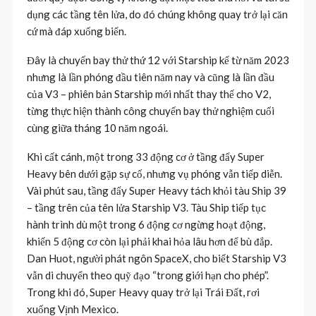
dụng các tầng tên lửa, do đó chúng không quay trở lại căn
cứ mà đáp xuống biển.
Đây là chuyến bay thử thứ 12 với Starship kể từ năm 2023
nhưng là lần phóng đầu tiên năm nay và cũng là lần đầu
của V3 – phiên bản Starship mới nhất thay thế cho V2,
từng thực hiện thành công chuyến bay thử nghiệm cuối
cùng giữa tháng 10 năm ngoái.
Khi cất cánh, một trong 33 động cơ ở tầng đẩy Super
Heavy bên dưới gặp sự cố, nhưng vụ phóng vẫn tiếp diễn.
Vài phút sau, tầng đẩy Super Heavy tách khỏi tàu Ship 39
– tầng trên của tên lửa Starship V3. Tàu Ship tiếp tục
hành trình dù một trong 6 động cơ ngừng hoạt động,
khiến 5 động cơ còn lại phải khai hỏa lâu hơn để bù đắp.
Dan Huot, người phát ngôn SpaceX, cho biết Starship V3
vẫn di chuyển theo quỹ đạo “trong giới hạn cho phép”.
Trong khi đó, Super Heavy quay trở lại Trái Đất, rơi
xuống Vịnh Mexico.