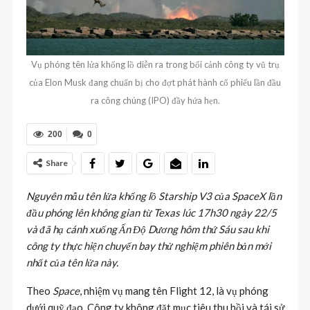
Vụ phóng tên lửa khổng lồ diễn ra trong bối cảnh công ty vũ trụ
của Elon Musk đang chuẩn bị cho đợt phát hành cổ phiếu lần đầu
ra công chúng (IPO) đầy hứa hẹn.
200
0
Share
Nguyên mẫu tên lửa khổng lồ Starship V3 của SpaceX lần
đầu phóng lên không gian từ Texas lúc 17h30 ngày 22/5
và đã hạ cánh xuống Ấn Độ Dương hôm thứ Sáu sau khi
công ty thực hiện chuyến bay thử nghiệm phiên bản mới
nhất của tên lửa này.
Theo
Space
, nhiệm vụ mang tên Flight 12, là vụ phóng
dưới quỹ đạo. Công ty không đặt mục tiêu thu hồi và tái sử