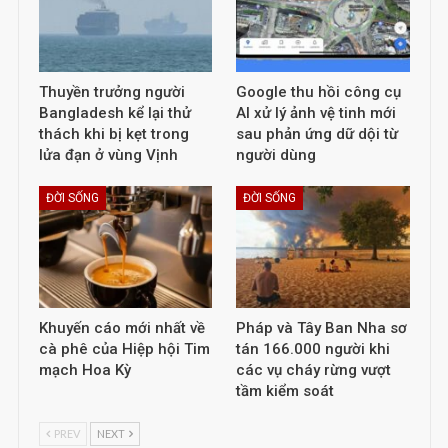
Thuyền trưởng người
Google thu hồi công cụ
Bangladesh kể lại thử
AI xử lý ảnh vệ tinh mới
thách khi bị kẹt trong
sau phản ứng dữ dội từ
lửa đạn ở vùng Vịnh
người dùng
ĐỜI SỐNG
ĐỜI SỐNG
Khuyến cáo mới nhất về
Pháp và Tây Ban Nha sơ
cà phê của Hiệp hội Tim
tán 166.000 người khi
mạch Hoa Kỳ
các vụ cháy rừng vượt
tầm kiểm soát
PREV
NEXT