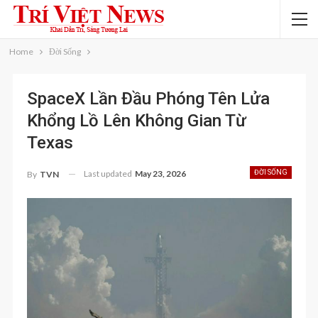
Home
Đời Sống
SpaceX Lần Đầu Phóng Tên Lửa
Khổng Lồ Lên Không Gian Từ
Texas
Last updated
May 23, 2026
ĐỜI SỐNG
By
TVN