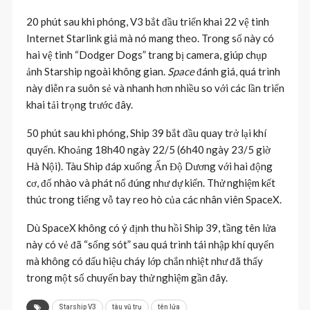
20 phút sau khi phóng, V3 bắt đầu triển khai 22 vệ tinh
Internet Starlink giả mà nó mang theo. Trong số này có
hai vệ tinh “Dodger Dogs” trang bị camera, giúp chụp
ảnh Starship ngoài không gian.
Space
đánh giá, quá trình
này diễn ra suôn sẻ và nhanh hơn nhiều so với các lần triển
khai tải trọng trước đây.
50 phút sau khi phóng, Ship 39 bắt đầu quay trở lại khí
quyển. Khoảng 18h40 ngày 22/5 (6h40 ngày 23/5 giờ
Hà Nội). Tàu Ship đáp xuống Ấn Độ Dương với hai động
cơ, đổ nhào và phát nổ đúng như dự kiến. Thử nghiệm kết
thúc trong tiếng vỗ tay reo hò của các nhân viên SpaceX.
Dù SpaceX không có ý định thu hồi Ship 39, tầng tên lửa
này có vẻ đã “sống sót” sau quá trình tái nhập khí quyển
mà không có dấu hiệu cháy lớp chắn nhiệt như đã thấy
trong một số chuyến bay thử nghiệm gần đây.
Starship V3
tàu vũ trụ
tên lửa