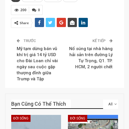
200
0
Share
TRƯỚC
KẾ TIẾP
Mỹ tạm dừng bán vũ
Nổ súng tại nhà hàng
khí trị giá 14 tỷ USD
hải sản trên đường Lý
cho Đài Loan chỉ vài
Tự Trọng, Q1. TP.
ngày sau cuộc gặp
HCM, 2 người chết
thượng đỉnh giữa
Trump và Tập
Bạn Cũng Có Thể Thích
All
ĐỜI SỐNG
ĐỜI SỐNG