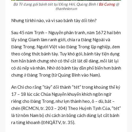
Bà Tế đang gói bánh tét tại Đồng Hới, Quảng Bình I
Bá Cường
@
thanhnien.vn
Nhưng từ khi nào, và vì sao bánh tày đổi tên?
Sau 45 năm Trịnh – Nguyễn phân tranh, năm 1672 hai bên
lấy sông Gianh làm ranh giới, chia ra Đàng Ngoài và
Đàng Trong. Người Việt vào Đàng Trong lập nghiệp, đem
theo công thức bánh tày. Tuy khó gói, bánh tày tiện dụng
hơn hẳn bánh chưng nhờ có thể cắt lát dễ dàng, mỗi lát lại
có đủ nếp và nhân. Nhờ đó bánh tày dần phổ biến hơn bánh
chưng ở Đàng Trong (từ Quảng Bình vào Nam).
An Chi cho rằng “tày” đổi thành “tét” trong khoảng thế kỷ
17 – 18 lúc các Chúa Nguyễn khuyến khích ngôn ngữ
riêng cho Đàng Trong, như lợn thành heo, ô – dù, bát –
chén (RCMCN, tr. 203 – 204) Theo Huỳnh Tịnh Của, “tét”
là từ nôm Nam bộ chỉ cách ăn bằng cách dùng lạt cắt bánh
ra từng khoanh (ĐNQÂTV, tr. 35).