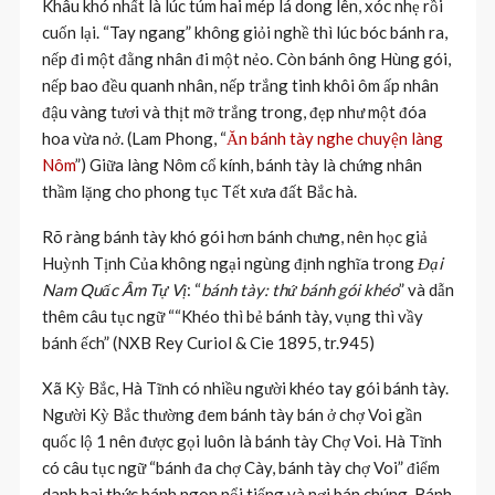
Khâu khó nhất là lúc túm hai mép lá dong lên, xóc nhẹ rồi
cuốn lại. “Tay ngang” không giỏi nghề thì lúc bóc bánh ra,
nếp đi một đằng nhân đi một nẻo. Còn bánh ông Hùng gói,
nếp bao đều quanh nhân, nếp trắng tinh khôi ôm ấp nhân
đậu vàng tươi và thịt mỡ trắng trong, đẹp như một đóa
hoa vừa nở. (Lam Phong, “
Ăn bánh tày nghe chuyện làng
Nôm
”) Giữa làng Nôm cổ kính, bánh tày là chứng nhân
thầm lặng cho phong tục Tết xưa đất Bắc hà.
Rõ ràng bánh tày khó gói hơn bánh chưng, nên học giả
Huỳnh Tịnh Của không ngại ngùng định nghĩa trong
Đại
Nam Quấc Âm Tự Vị
: “
bánh tày: thứ bánh gói khéo
” và dẫn
thêm câu tục ngữ ““Khéo thì bẻ bánh tày, vụng thì vầy
bánh ếch” (NXB Rey Curiol & Cie 1895, tr.945)
Xã Kỳ Bắc, Hà Tĩnh có nhiều người khéo tay gói bánh tày.
Người Kỳ Bắc thường đem bánh tày bán ở chợ Voi gần
quốc lộ 1 nên được gọi luôn là bánh tày Chợ Voi. Hà Tĩnh
có câu tục ngữ “bánh đa chợ Cày, bánh tày chợ Voi” điểm
danh hai thức bánh ngon nổi tiếng và nơi bán chúng. Bánh