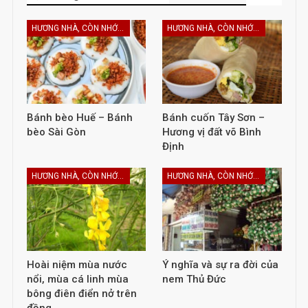
HƯƠNG NHÀ, CÒN NHỚ KHÔNG EM
HƯƠNG NHÀ, CÒN NHỚ KHÔNG EM
Bánh bèo Huế – Bánh
Bánh cuốn Tây Sơn –
bèo Sài Gòn
Hương vị đất võ Bình
Định
HƯƠNG NHÀ, CÒN NHỚ KHÔNG EM
HƯƠNG NHÀ, CÒN NHỚ KHÔNG EM
Hoài niệm mùa nước
Ý nghĩa và sự ra đời của
nổi, mùa cá linh mùa
nem Thủ Đức
bông điên điển nở trên
đồng