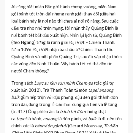
Ai cũng biết miền Bắc gói bánh chưng vuông, miền Nam
gói bánh tét tròn dài nhưng ranh giới thay đổi giữa hai
loại bánh này là nơi nào thì chưa ai nói rõ ràng. Sau cuộc
điều tra nho nhỏ trên mạng, tôi nhận thấy Quảng Bình là
nơi bánh tét bắt đầu xuất hiện. Nhìn lại lịch sử, Quảng Bình
(đèo Ngang) từng là ranh giới Đại Việt – Chiêm Thành.
Năm 1096, Đại Việt nhận ba châu từ Chiêm Thành tức
Quảng Bình và một phần Quảng Trị, sau đó sáp nhập thêm
các vùng đến Ninh Thuận. Vậy bánh tét có thể đến từ
người Chăm không?
Trong sách
Lược sử nền văn minh Chăm-pa
(tác giả tự
xuất bản 2012), Trà Thanh Toàn tả món
tapei anaong
baik
gồm nếp trộn với đậu phụng, đậu đen gói thành đòn
tròn dài, dùng trong lễ cưới hỏi, cúng gia tiên và lễ tang
(tr. 417) Ông phiên âm là
bánh tét đòn
nhưng thật
ra
tapei
là bánh,
anaong
là đòn gánh, và
baik
là đi, nên tên
chính xác là
bánh đòn gánh đi
(Gerard Moussay,
Từ điển
Chăm Việt Pháp
, NXB Phan Rang 1971) Xét về tên lẫn