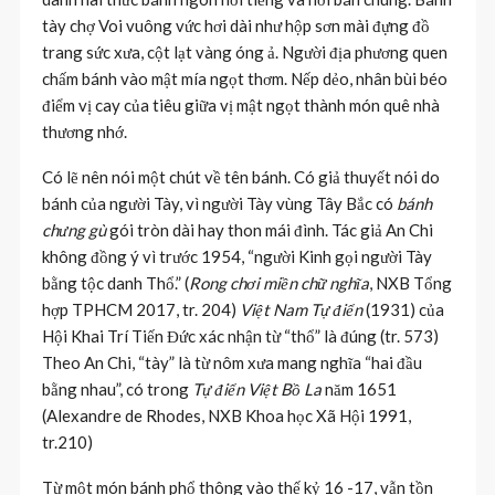
tày chợ Voi vuông vức hơi dài như hộp sơn mài đựng đồ
trang sức xưa, cột lạt vàng óng ả. Người địa phương quen
chấm bánh vào mật mía ngọt thơm. Nếp dẻo, nhân bùi béo
điểm vị cay của tiêu giữa vị mật ngọt thành món quê nhà
thương nhớ.
Có lẽ nên nói một chút về tên bánh. Có giả thuyết nói do
bánh của người Tày, vì người Tày vùng Tây Bắc có
bánh
chưng gù
gói tròn dài hay thon mái đình. Tác giả An Chi
không đồng ý vì trước 1954, “người Kinh gọi người Tày
bằng tộc danh Thổ.” (
Rong chơi miền chữ nghĩa
, NXB Tổng
hợp TPHCM 2017, tr. 204)
Việt Nam Tự điển
(1931) của
Hội Khai Trí Tiến Đức xác nhận từ “thổ” là đúng (tr. 573)
Theo An Chi, “tày” là từ nôm xưa mang nghĩa “hai đầu
bằng nhau”, có trong
Tự điển Việt Bồ La
năm 1651
(Alexandre de Rhodes, NXB Khoa học Xã Hội 1991,
tr.210)
Từ một món bánh phổ thông vào thế kỷ 16 -17, vẫn tồn