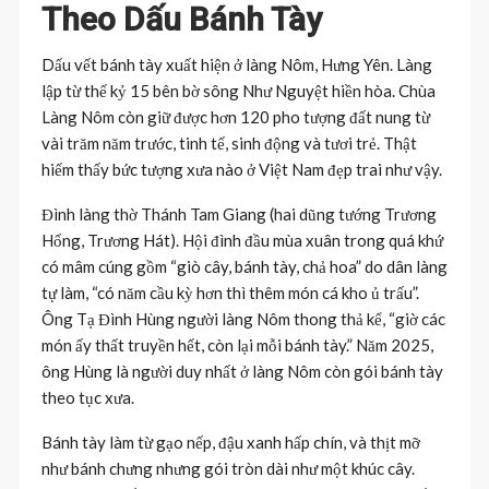
Theo Dấu Bánh Tày
Dấu vết bánh tày xuất hiện ở làng Nôm, Hưng Yên. Làng
lập từ thế kỷ 15 bên bờ sông Như Nguyệt hiền hòa. Chùa
Làng Nôm còn giữ được hơn 120 pho tượng đất nung từ
vài trăm năm trước, tinh tế, sinh động và tươi trẻ. Thật
hiếm thấy bức tượng xưa nào ở Việt Nam đẹp trai như vậy.
Đình làng thờ Thánh Tam Giang (hai dũng tướng Trương
Hống, Trương Hát). Hội đình đầu mùa xuân trong quá khứ
có mâm cúng gồm “giò cây, bánh tày, chả hoa” do dân làng
tự làm, “có năm cầu kỳ hơn thì thêm món cá kho ủ trấu”.
Ông Tạ Đình Hùng người làng Nôm thong thả kể, “giờ các
món ấy thất truyền hết, còn lại mỗi bánh tày.” Năm 2025,
ông Hùng là người duy nhất ở làng Nôm còn gói bánh tày
theo tục xưa.
Bánh tày làm từ gạo nếp, đậu xanh hấp chín, và thịt mỡ
như bánh chưng nhưng gói tròn dài như một khúc cây.