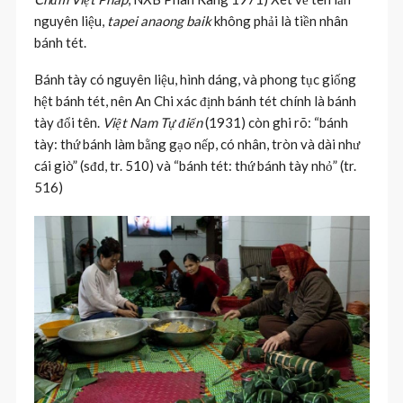
nguyên liệu,
tapei anaong baik
không phải là tiền nhân
bánh tét.
Bánh tày có nguyên liệu, hình dáng, và phong tục giống
hệt bánh tét, nên An Chi xác định bánh tét chính là bánh
tày đổi tên.
Việt Nam Tự điển
(1931) còn ghi rõ: “bánh
tày: thứ bánh làm bằng gạo nếp, có nhân, tròn và dài như
cái giò” (sđd, tr. 510) và “bánh tét: thứ bánh tày nhỏ” (tr.
516)