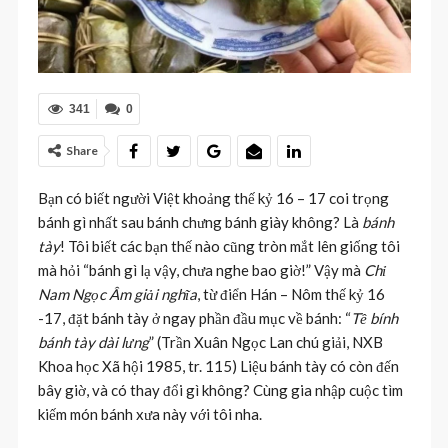
341
0
Share
Bạn có biết người Việt khoảng thế kỷ 16 – 17 coi trọng
bánh gì nhất sau bánh chưng bánh giày không? Là
bánh
tày
! Tôi biết các bạn thế nào cũng tròn mắt lên giống tôi
mà hỏi “bánh gì lạ vậy, chưa nghe bao giờ!” Vậy mà
Chỉ
Nam Ngọc Âm giải nghĩa
, từ điển Hán – Nôm thế kỷ 16
-17, đặt bánh tày ở ngay phần đầu mục về bánh: “
Tề bính
bánh tày dài lưng
” (Trần Xuân Ngọc Lan chú giải, NXB
Khoa học Xã hội 1985, tr. 115) Liệu bánh tày có còn đến
bây giờ, và có thay đổi gì không? Cùng gia nhập cuộc tìm
kiếm món bánh xưa này với tôi nha.