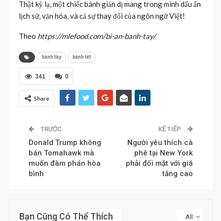
Thật kỳ lạ, một chiếc bánh giản dị mang trong mình dấu ấn
lịch sử, văn hóa, và cả sự thay đổi của ngôn ngữ Việt!
Theo
https://mlefood.com/bi-an-banh-tay/
bánh tày
bánh tét
341
0
Share
TRƯỚC
KẾ TIẾP
Donald Trump không
Người yêu thích cà
bán Tomahawk mà
phê tại New York
muốn đàm phán hòa
phải đối mặt với giá
bình
tăng cao
Bạn Cũng Có Thể Thích
All